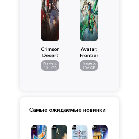
Crimson
Avatar:
Desert
Frontiers
of
Размер:
Размер:
Pandora
131 GB
136 GB
Самые ожидаемые новинки