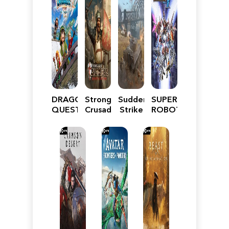
DRAGON
Stronghold
Sudden
SUPER
QUEST
Crusader:
Strike
ROBOT
VII
Definitive
5
WARS
Reimagined
Edition
Y