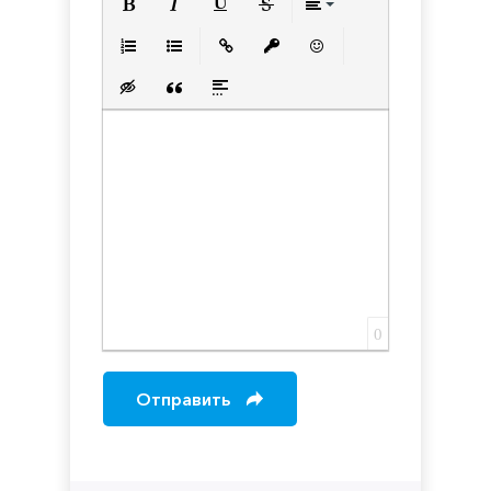
Полужирный
Курсив
Подчеркнутый
Зачеркнутый
Выравнивани
Нумерованный список
Маркированный список
Вставить ссылку
Вставить защищенную с
Вставить смайлик
Вставка скрытого текста
Вставка цитаты
Вставка спойлера
0
Отправить