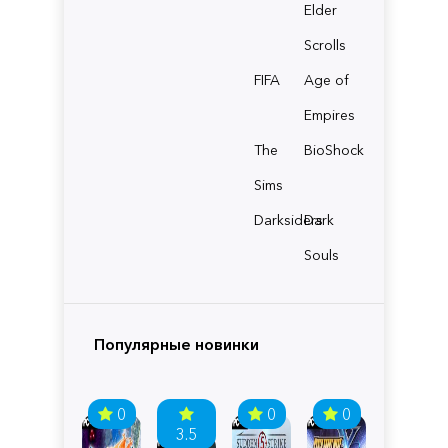
Elder
Scrolls
FIFA
Age of
Empires
The
BioShock
Sims
Darksiders
Dark
Souls
Популярные новинки
0
0
0
3.5