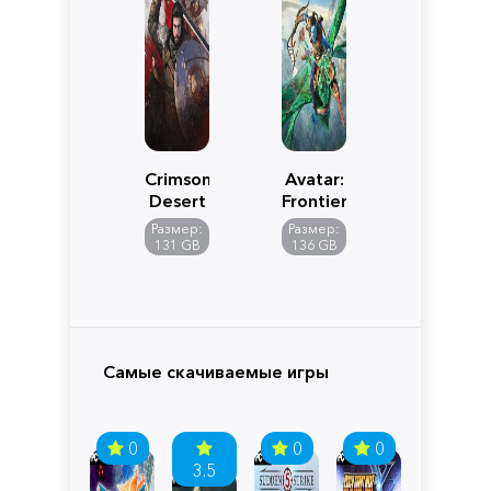
Crimson
Avatar:
Desert
Frontiers
of
Размер:
Размер:
Pandora
131 GB
136 GB
Самые скачиваемые игры
0
0
0
3.5