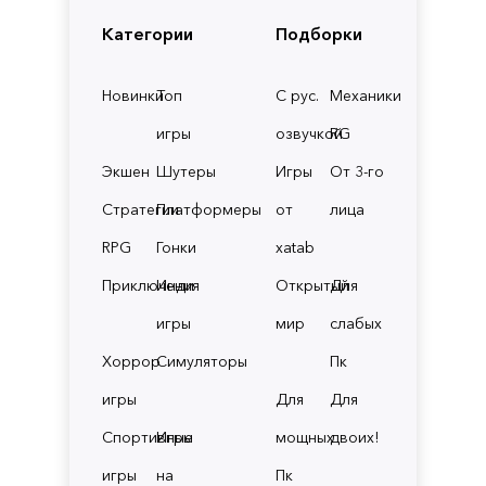
Категории
Подборки
Новинки
Топ
С рус.
Механики
игры
озвучкой
RG
Экшен
Шутеры
Игры
От 3-го
Стратегии
Платформеры
от
лица
RPG
Гонки
xatab
Приключения
Инди
Открытый
Для
игры
мир
слабых
Хоррор
Симуляторы
Пк
игры
Для
Для
Спортивные
Игры
мощных
двоих!
игры
на
Пк