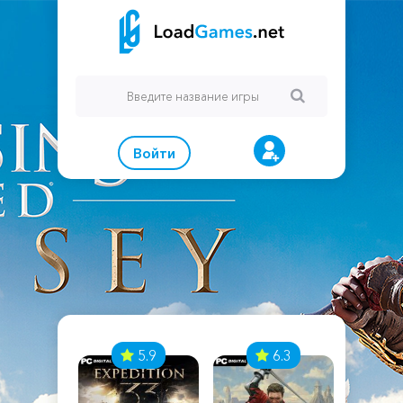
Войти
7
5.9
6.3