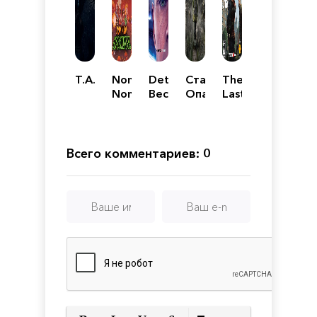
T.A.R.S
Nom
Detroit:
Сталкер
The
Nom
Become
Опасный
Last
Apocalypse
Human
вирус
of
Us
Всего комментариев: 0