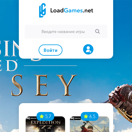
Войти
7
5.7
6.5