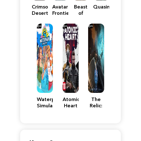
Crimson
Avatar:
Beast
Quasimorph
Desert
Frontiers
of
of
Reincarnation
Pandora
Waterpark
Atomic
The
Simulator
Heart
Relic:
First
Guardian