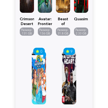
Crimson
Avatar:
Beast
Quasimorph
Desert
Frontiers
of
of
Reincarnation
Размер:
Размер:
Размер:
Размер:
Pandora
131 GB
136 GB
31.8 GB
2.33 GB
0
9