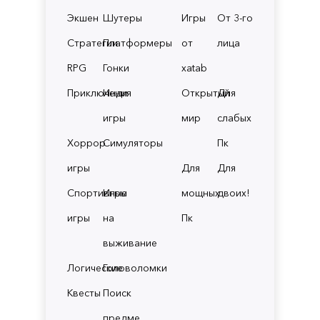
Экшен
Шутеры
Игры
От 3-го
Стратегии
Платформеры
от
лица
RPG
Гонки
xatab
Приключения
Инди
Открытый
Для
игры
мир
слабых
Хоррор
Симуляторы
Пк
игры
Для
Для
Спортивные
Игры
мощных
двоих!
игры
на
Пк
выживание
Логические
Головоломки
Квесты
Поиск
предме.