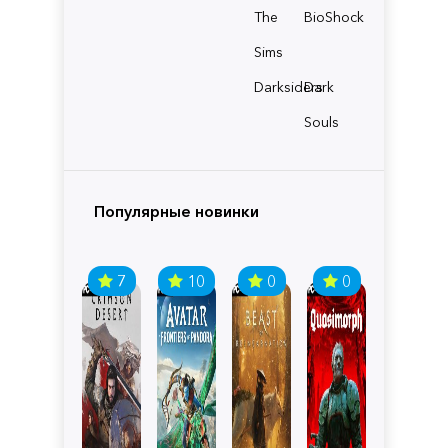
The
BioShock
Sims
Darksiders
Dark
Souls
Популярные новинки
7
10
0
0