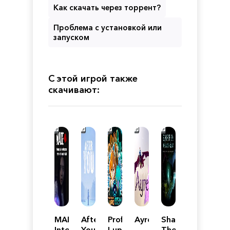
Как скачать через торрент?
Проблема с установкой или
запуском
С этой игрой также
скачивают:
MADE:
After
Professor
Ayre
Shapik:
Interactive
You
Lupo:
The