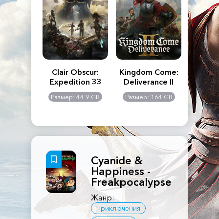
n's Creed
Clair Obscur:
Kingdom Come:
The La
dows
Expedition 33
Deliverance II
Pa
Rema
: 117 GB
Размер: 44.9 GB
Размер: 164 GB
Размер
Cyanide &
Happiness -
Freakpocalypse
Жанр:
Приключения