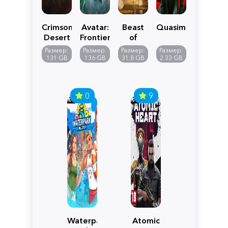
Crimson
Avatar:
Beast
Quasimorph
Desert
Frontiers
of
of
Reincarnation
Размер:
Размер:
Размер:
Размер:
Pandora
131 GB
136 GB
31.8 GB
2.33 GB
0
9
Waterpark
Atomic