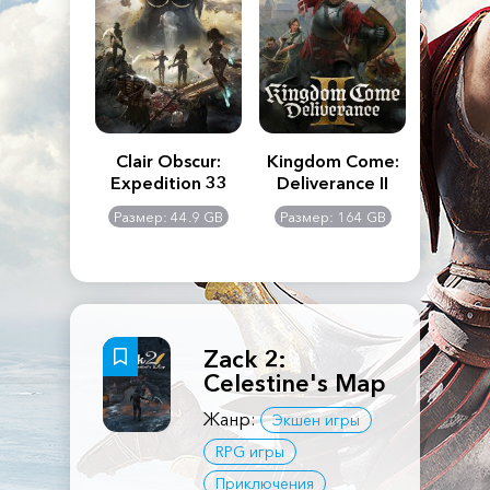
n's Creed
Clair Obscur:
Kingdom Come:
The La
dows
Expedition 33
Deliverance II
Pa
Rema
: 117 GB
Размер: 44.9 GB
Размер: 164 GB
Размер
Zack 2:
Celestine's Map
Жанр:
Экшен игры
RPG игры
Приключения