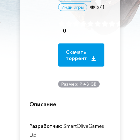
571
Инди игры
0
Скачать
торрент
Размер: 2.43 GB
Описание
Разработчик:
SmartOliveGames
Ltd