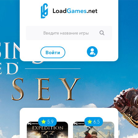
Войти
7
5.9
6.5