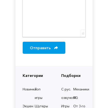
0
Отправить
Категории
Подборки
Новинки
Топ
С рус.
Механики
игры
озвучкой
RG
Экшен
Шутеры
Игры
От 3-го