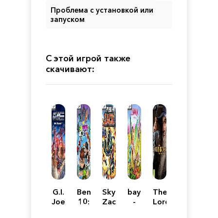
Проблема с установкой или
запуском
С этой игрой также
скачивают:
G.I.
Ben
Skybolt
bayala
The
Joe:
10:
Zack
-
Lord
Operation
Power
the
of