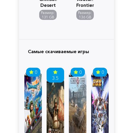
Desert
Frontiers
of
Размер:
Размер:
Pandora
131 GB
136 GB
Самые скачиваемые игры
0
0
0
3.5