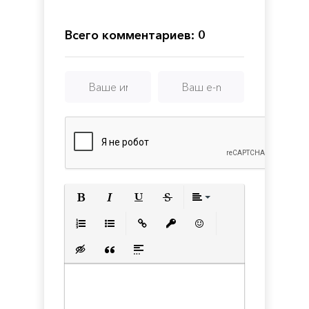
Blackout
Trip
game
the
Rings:
Adventure
Всего комментариев: 0
Card
Game
-
Definitive
Edition
Полужирный
Курсив
Подчеркнутый
Зачеркнутый
Выравнивани
Нумерованный список
Маркированный список
Вставить ссылку
Вставить защищенную с
Вставить смайлик
Вставка скрытого текста
Вставка цитаты
Вставка спойлера