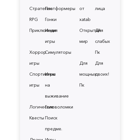
Стратегии
Платформеры
от
лица
RPG
Гонки
xatab
Приключения
Инди
Открытый
Для
игры
мир
слабых
Хоррор
Симуляторы
Пк
игры
Для
Для
Спортивные
Игры
мощных
двоих!
игры
на
Пк
выживание
Логические
Головоломки
Квесты
Поиск
предме.
Драки
Игры