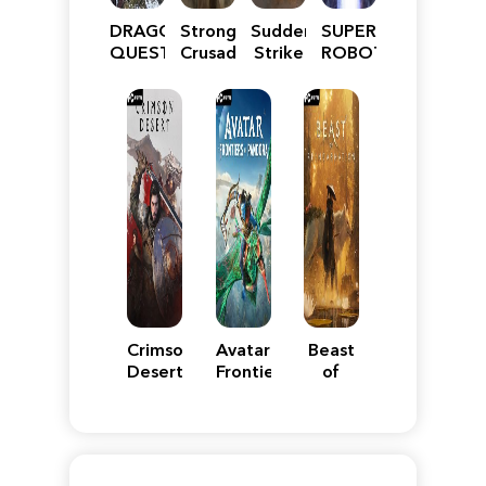
DRAGON
Stronghold
Sudden
SUPER
QUEST
Crusader:
Strike
ROBOT
VII
Definitive
5
WARS
Reimagined
Edition
Y
Crimson
Avatar:
Beast
Desert
Frontiers
of
of
Reincarnation
Pandora