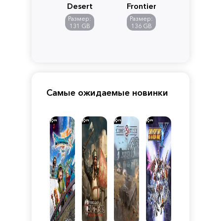
Desert
Frontiers
of
Размер:
Размер:
Pandora
131 GB
136 GB
Самые ожидаемые новинки