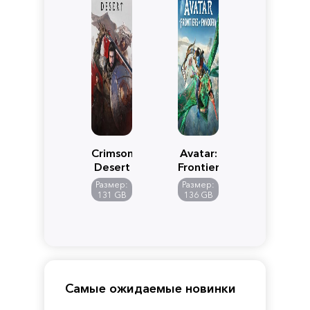
Crimson
Avatar:
Desert
Frontiers
of
Размер:
Размер:
Pandora
131 GB
136 GB
Самые ожидаемые новинки