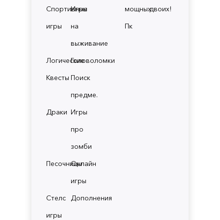
Спортивные
Игры
мощных
двоих!
игры
на
Пк
выживание
Логические
Головоломки
Квесты
Поиск
предме.
Драки
Игры
про
зомби
Песочницы
Онлайн
игры
Стелс
Дополнения
игры