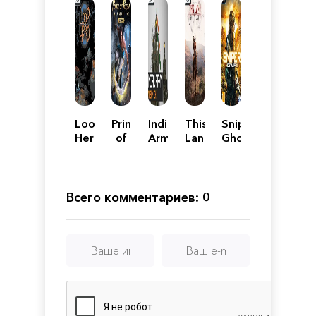
Loop
Prince
Indian
This
Sniper
Hero
of
Army
Land
Ghost
Persia
-
Is
Warrior
The
Mission
My
Sands
POK
Land
of
-
Всего комментариев: 0
Time
Founders
Remake
Edition
Механики