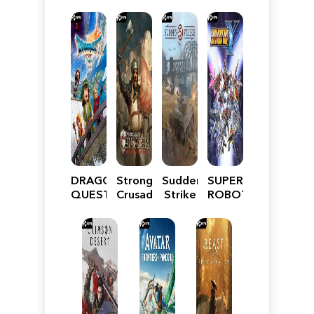
DRAGON
Stronghold
Sudden
SUPER
QUEST
Crusader:
Strike
ROBOT
VII
Definitive
5
WARS
Reimagined
Edition
Y