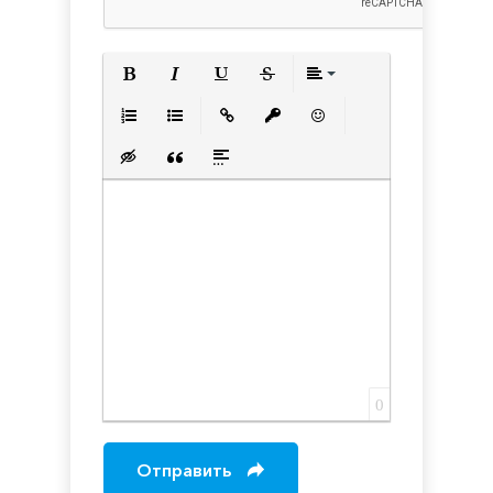
Полужирный
Курсив
Подчеркнутый
Зачеркнутый
Выравнивани
Нумерованный список
Маркированный список
Вставить ссылку
Вставить защищенную с
Вставить смайлик
Вставка скрытого текста
Вставка цитаты
Вставка спойлера
0
Отправить