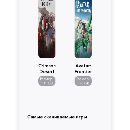
Crimson
Avatar:
Desert
Frontiers
of
Размер:
Размер:
Pandora
131 GB
136 GB
Самые скачиваемые игры