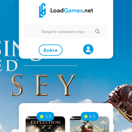
Войти
7
5.9
6.5