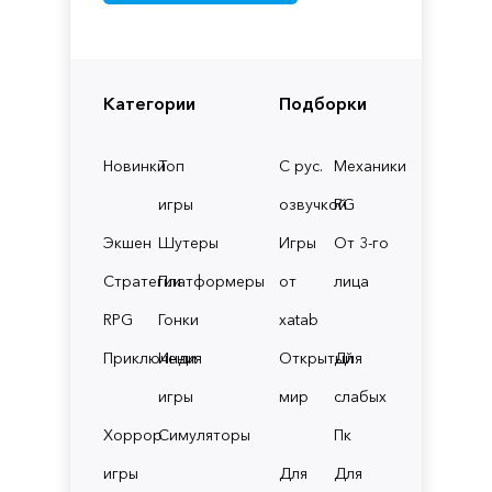
Категории
Подборки
Новинки
Топ
С рус.
Механики
игры
озвучкой
RG
Экшен
Шутеры
Игры
От 3-го
Стратегии
Платформеры
от
лица
RPG
Гонки
xatab
Приключения
Инди
Открытый
Для
игры
мир
слабых
Хоррор
Симуляторы
Пк
игры
Для
Для