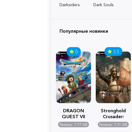
Darksiders
Dark Souls
Популярные новинки
0
3.5
DRAGON
Stronghold
QUEST VII
Crusader:
Reimagined
Definitive
Размер: 7.77 GB
Размер: 7.31 GB
Edition