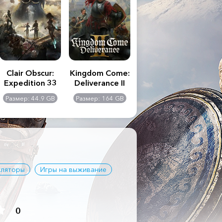
Clair Obscur:
Kingdom Come:
The Last of Us
S.T
Expedition 33
Deliverance II
Part II
Remastered
C
Размер: 44.9 GB
Размер: 164 GB
Размер: 116 GB
Ра
Ult
ляторы
Игры на выживание
0