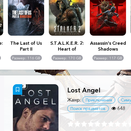
e:
The Last of Us
S.T.A.L.K.E.R. 2:
Assassin's Creed
Part II
Heart of
Shadows
Remastered
Chernobyl -
Размер: 116 GB
Размер: 170 GB
Размер: 117 GB
Ultimate Edition
Lost Angel
Жанр:
Приключения
Симу
648
Поиск предметов