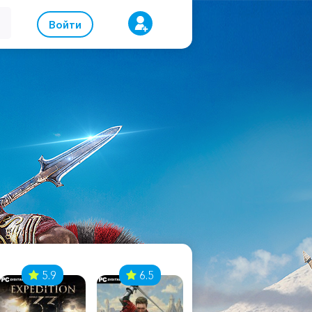
Войти
5.9
6.5
8.1