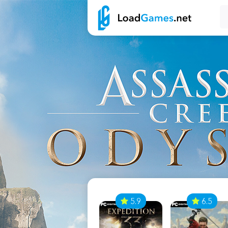
7
5.9
6.5