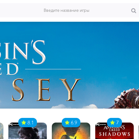
8.1
6.9
7