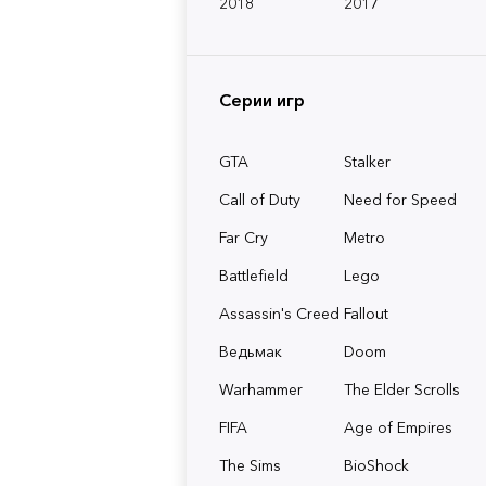
2018
2017
Серии игр
GTA
Stalker
Call of Duty
Need for Speed
Far Cry
Metro
Battlefield
Lego
Assassin's Creed
Fallout
Ведьмак
Doom
Warhammer
The Elder Scrolls
FIFA
Age of Empires
The Sims
BioShock