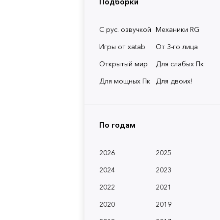
Подборки
С рус. озвучкой
Механики RG
Игры от xatab
От 3-го лица
Открытый мир
Для слабых Пк
Для мощных Пк
Для двоих!
По годам
2026
2025
2024
2023
2022
2021
2020
2019