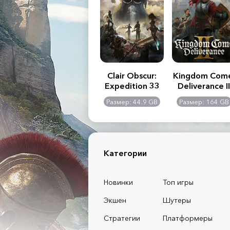
.R. 2:
Assassin's Creed
Clair Obscur:
Kingdom Com
of
Shadows
Expedition 33
Deliverance II
l -
0 GB
Размер: 117 GB
Размер: 44.9 GB
Размер: 164 GB
dition
Категории
Новинки
Топ игры
Экшен
Шутеры
Стратегии
Платформеры