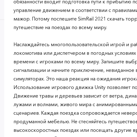
обязанности входит подготовка пути к прибытию по
управление движением в соответствии с правилами
мажор. Потому поспешите SimRail 2021 скачать торр
путешествие на поездах по всему миру.
Наслаждайтесь многопользовательской игрой и р
локомотива или диспетчером в погодных условиях
времени с игроками по всему миру. Запишите выб
сигнализации и начните приключение, невиданное
симуляторах. Это наша реакция на ожидания игрока
Использование игрового движка Unity позволяет п
Движение травы и деревьев зависит от ветра, дин
лужами и волнами, живого мира с анимированными
сценариев. Каждая поездка сопровождается невер
продуманной мебелью. Не стесняйтесь путешество
высокоскоростных поездах или посещать другие вр