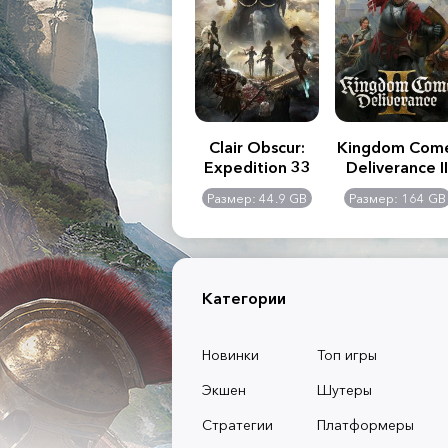
.R. 2:
Assassin's Creed
Clair Obscur:
Kingdom Com
of
Shadows
Expedition 33
Deliverance II
l -
0 GB
Размер: 117 GB
Размер: 44.9 GB
Размер: 164 GB
dition
Категории
Новинки
Топ игры
Экшен
Шутеры
Стратегии
Платформеры