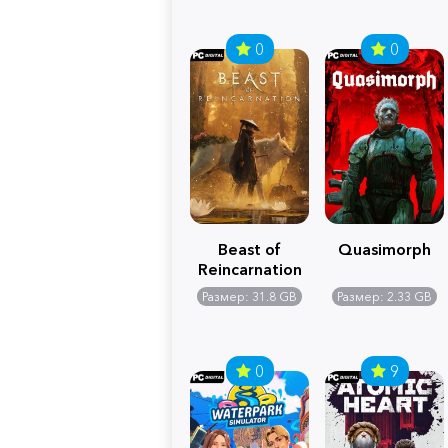
0
0
Beast of
Quasimorph
Reincarnation
Размер: 31.8 GB
Размер: 2.33 GB
0
9