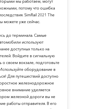
оторыми мы работаем, могут
орожными, потому что ошибка
оследствия. SimRail 2021 The
вы можете уже сейчас.
есь до терминала. Самые
автомобили используют
ранее доступных только на
телей. Войдите в сигнальную
ь о своем вокзале, подготовьте
 Используйте оборудование в
ться! Для путешествий доступно
коростное железнодорожное
новное внимание уделяется
ятором железной дороги вы не
ие работы отправителя. В его