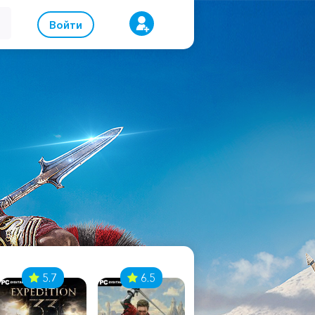
Войти
5.7
6.5
8.1