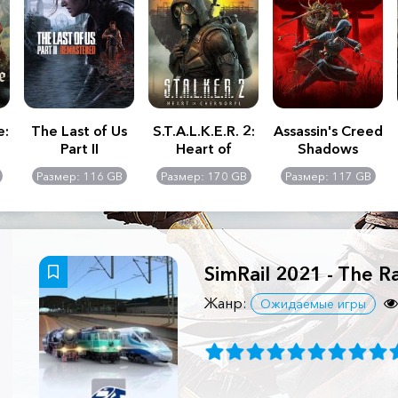
e:
The Last of Us
S.T.A.L.K.E.R. 2:
Assassin's Creed
Part II
Heart of
Shadows
Remastered
Chernobyl -
Размер: 116 GB
Размер: 170 GB
Размер: 117 GB
Ultimate Edition
SimRail 2021 - The R
Жанр:
Ожидаемые игры