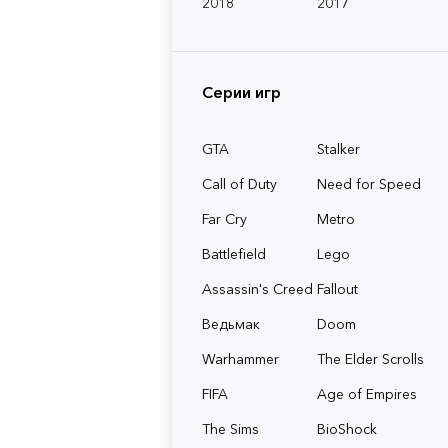
2018
2017
Серии игр
GTA
Stalker
Call of Duty
Need for Speed
Far Cry
Metro
Battlefield
Lego
Assassin's Creed
Fallout
Ведьмак
Doom
Warhammer
The Elder Scrolls
FIFA
Age of Empires
The Sims
BioShock