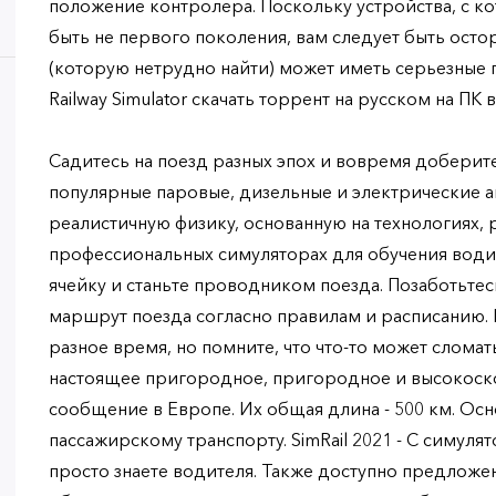
положение контролера. Поскольку устройства, с к
быть не первого поколения, вам следует быть ост
(которую нетрудно найти) может иметь серьезные п
Railway Simulator скачать торрент на русском на ПК 
Садитесь на поезд разных эпох и вовремя доберит
популярные паровые, дизельные и электрические 
реалистичную физику, основанную на технологиях, 
профессиональных симуляторах для обучения води
ячейку и станьте проводником поезда. Позаботьтес
маршрут поезда согласно правилам и расписанию.
разное время, но помните, что что-то может слома
настоящее пригородное, пригородное и высокос
сообщение в Европе. Их общая длина - 500 км. Ос
пассажирскому транспорту. SimRail 2021 - С симул
просто знаете водителя. Также доступно предложен