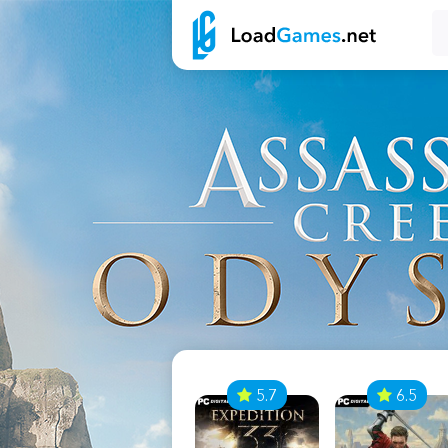
7
5.7
6.5