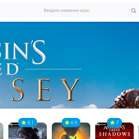
8.1
6.9
7