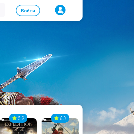
Войти
5.9
6.3
8.1