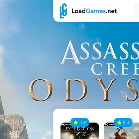
7
5.9
6.3