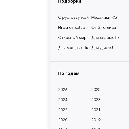
Подборки
С рус. озвучкой
Механики RG
Игры от xatab
От 3-го лица
Открытый мир
Для слабых Пк
Для мощных Пк
Для двоих!
По годам
2026
2025
2024
2023
2022
2021
2020
2019