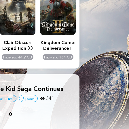
Clair Obscur:
Kingdom Come:
The Last of Us
S.T
Expedition 33
Deliverance II
Part II
Remastered
C
Размер: 44.9 GB
Размер: 164 GB
Размер: 116 GB
Ра
Ult
te Kid Saga Continues
541
ючения
Драки
0