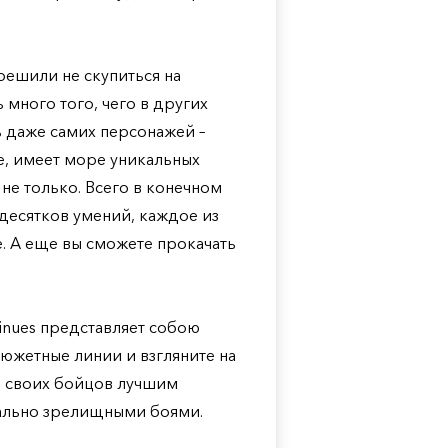
решили не скупиться на
много того, чего в других
ь даже самих персонажей –
е, имеет море уникальных
не только. Всего в конечном
десятков умений, каждое из
е. А еще вы сможете прокачать
ntinues представляет собою
сюжетные линии и взгляните на
е своих бойцов лучшим
еально зрелищными боями.