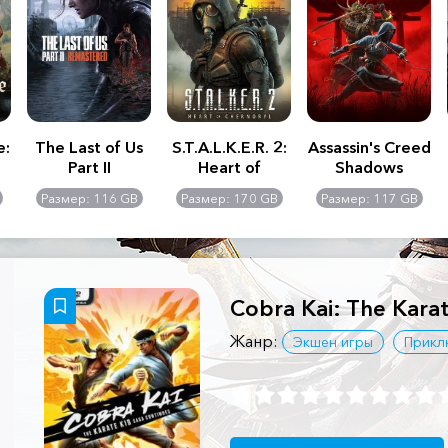
e:
The Last of Us
S.T.A.L.K.E.R. 2:
Assassin's Creed
Part II
Heart of
Shadows
Remastered
Chernobyl -
Размер: 116 GB
Размер: 170 GB
Размер: 117 GB
Ultimate Edition
Cobra Kai: The Kara
Жанр:
Экшен игры
Прикл