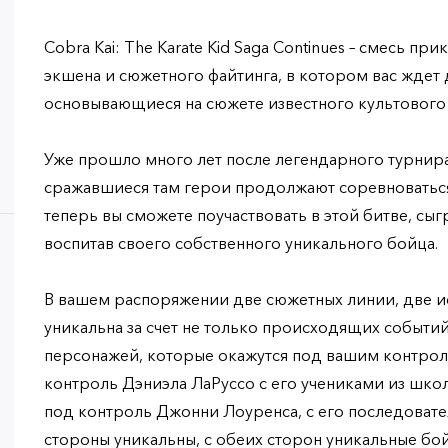
Cobra Kai: The Karate Kid Saga Continues – смесь п
экшена и сюжетного файтинга, в котором вас ждет
основывающиеся на сюжете известного культовог
Уже прошло много лет после легендарного турнира,
сражавшиеся там герои продолжают соревноваться 
теперь вы сможете поучаствовать в этой битве, сыгр
воспитав своего собственного уникального бойца.
В вашем распоряжении две сюжетных линии, две и
уникальна за счет не только происходящих событий,
персонажей, которые окажутся под вашим контроле
контроль Дэниэла ЛаРуссо с его учениками из школы
под контроль Джонни Лоуренса, с его последовател
стороны уникальны, с обеих сторон уникальные бой