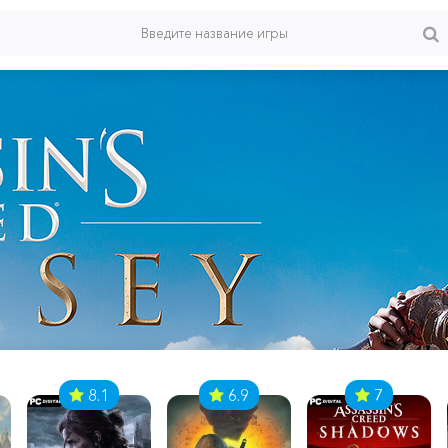
8.1
6.9
7