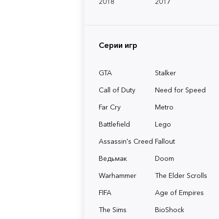
2018
2017
Серии игр
GTA
Stalker
Call of Duty
Need for Speed
Far Cry
Metro
Battlefield
Lego
Assassin's Creed
Fallout
Ведьмак
Doom
Warhammer
The Elder Scrolls
FIFA
Age of Empires
The Sims
BioShock