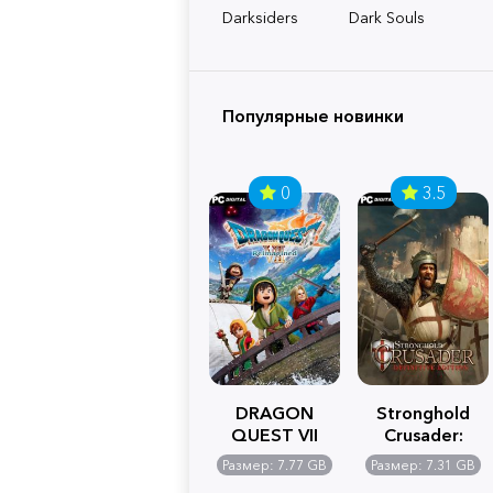
Darksiders
Dark Souls
Популярные новинки
0
3.5
DRAGON
Stronghold
QUEST VII
Crusader:
Reimagined
Definitive
Размер: 7.77 GB
Размер: 7.31 GB
Edition