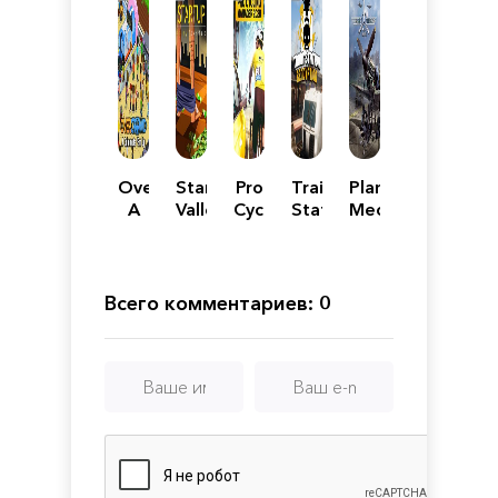
Overcrowd:
Startup
Pro
Train
Plane
A
Valley
Cycling
Station
Mechanic
Commute
Adventure
Manager
Renovation
Simulator
'Em
-
2020
Up
Episode
1
Всего комментариев: 0