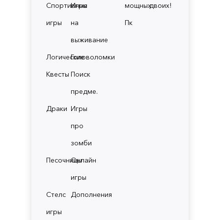
Спортивные
Игры
мощных
двоих!
игры
на
Пк
выживание
Логические
Головоломки
Квесты
Поиск
предме.
Драки
Игры
про
зомби
Песочницы
Онлайн
игры
Стелс
Дополнения
игры