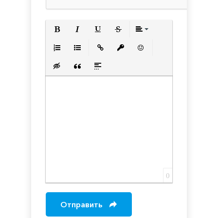
Полужирный
Курсив
Подчеркнутый
Зачеркнутый
Выравнивани
Нумерованный список
Маркированный список
Вставить ссылку
Вставить защищенную с
Вставить смайлик
Вставка скрытого текста
Вставка цитаты
Вставка спойлера
0
Отправить