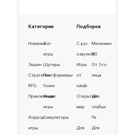
Категории
Подборки
Новинки
Топ
С рус.
Механики
игры
озвучкой
RG
Экшен
Шутеры
Игры
От 3-го
Стратегии
Платформеры
от
лица
RPG
Гонки
xatab
Приключения
Инди
Открытый
Для
игры
мир
слабых
Хоррор
Симуляторы
Пк
игры
Для
Для