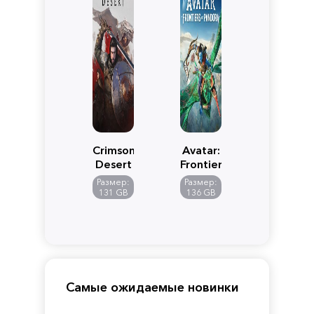
Crimson
Avatar:
Desert
Frontiers
of
Размер:
Размер:
Pandora
131 GB
136 GB
Самые ожидаемые новинки