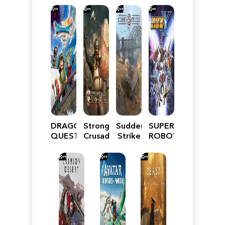
DRAGON
Stronghold
Sudden
SUPER
QUEST
Crusader:
Strike
ROBOT
VII
Definitive
5
WARS
Reimagined
Edition
Y