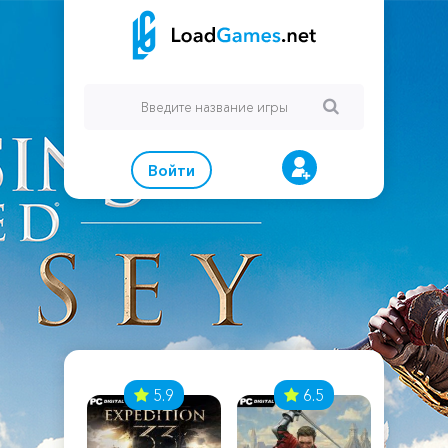
Войти
7
5.9
6.5