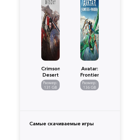
Crimson
Avatar:
Desert
Frontiers
of
Размер:
Размер:
Pandora
131 GB
136 GB
Самые скачиваемые игры