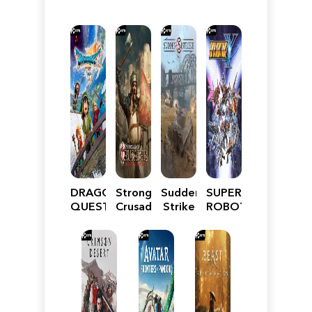
DRAGON
Stronghold
Sudden
SUPER
QUEST
Crusader:
Strike
ROBOT
VII
Definitive
5
WARS
Reimagined
Edition
Y