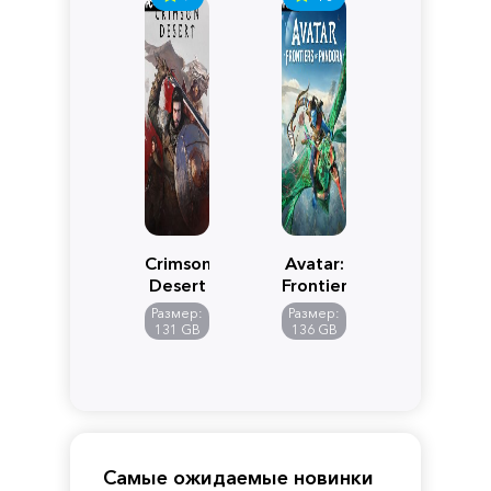
Crimson
Avatar:
Desert
Frontiers
of
Размер:
Размер:
Pandora
131 GB
136 GB
Самые ожидаемые новинки