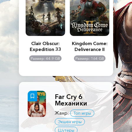
n's Creed
Clair Obscur:
Kingdom Come:
The La
dows
Expedition 33
Deliverance II
Pa
Rema
: 117 GB
Размер: 44.9 GB
Размер: 164 GB
Размер
Far Cry 6
Механики
Жанр:
Топ игры
Экшен игры
Шутеры