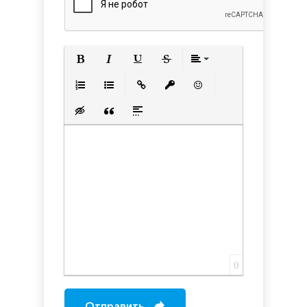
Полужирный
Курсив
Подчеркнутый
Зачеркнутый
Выравнивани
Нумерованный список
Маркированный список
Вставить ссылку
Вставить защищенную с
Вставить смайлик
Вставка скрытого текста
Вставка цитаты
Вставка спойлера
0
Отправить