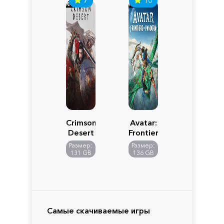
Crimson
Avatar:
Desert
Frontiers
of
Размер:
Размер:
Pandora
131 GB
136 GB
Самые скачиваемые игры