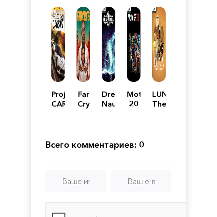
Project
Far
Dread
MotoGP
LUNA
CARS
Cry
Nautical
20
The
3
6 -
Shadow
Механики
Ultimate
Dust
Edition
Всего комментариев: 0