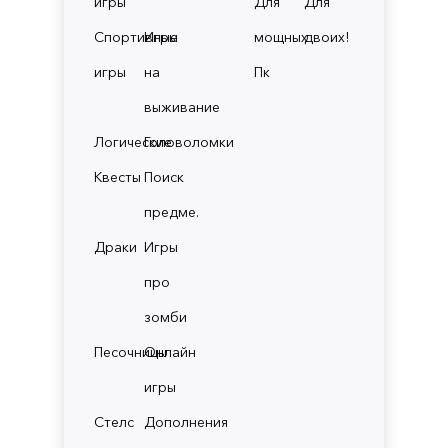
игры
Для
Для
Спортивные
Игры
мощных
двоих!
игры
на
Пк
выживание
Логические
Головоломки
Квесты
Поиск
предме.
Драки
Игры
про
зомби
Песочницы
Онлайн
игры
Стелс
Дополнения