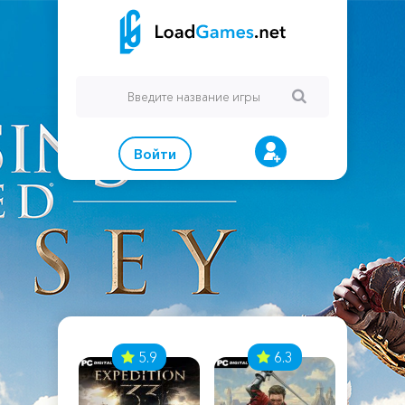
Войти
7
5.9
6.3