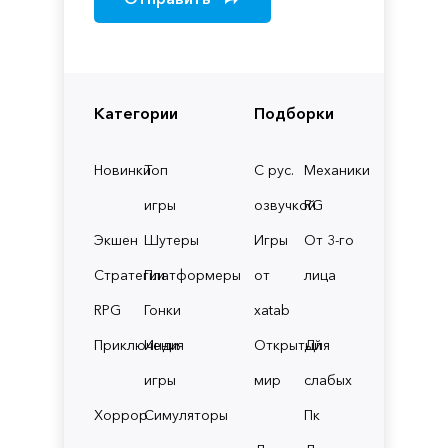
Категории
Подборки
Новинки
Топ
С рус.
Механики
игры
озвучкой
RG
Экшен
Шутеры
Игры
От 3-го
Стратегии
Платформеры
от
лица
RPG
Гонки
xatab
Приключения
Инди
Открытый
Для
игры
мир
слабых
Хоррор
Симуляторы
Пк