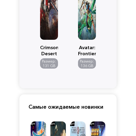
Crimson
Avatar:
Desert
Frontiers
of
Размер:
Размер:
Pandora
131 GB
136 GB
Самые ожидаемые новинки