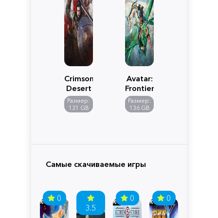
Crimson
Avatar:
Desert
Frontiers
of
Размер:
Размер:
Pandora
131 GB
136 GB
Самые скачиваемые игры
0
0
0
3.5