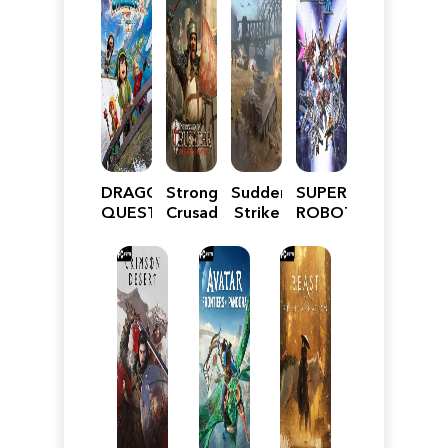
DRAGON
Stronghold
Sudden
SUPER
QUEST
Crusader:
Strike
ROBOT
VII
Definitive
5
WARS
Reimagined
Edition
Y