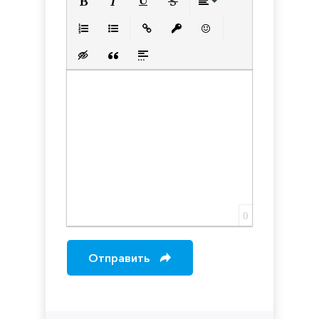
Полужирный
Курсив
Подчеркнутый
Зачеркнутый
Выравнивани
Нумерованный список
Маркированный список
Вставить ссылку
Вставить защищенную с
Вставить смайлик
Вставка скрытого текста
Вставка цитаты
Вставка спойлера
0
Отправить