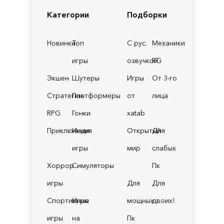
Категории
Подборки
Новинки
Топ
С рус.
Механики
игры
озвучкой
RG
Экшен
Шутеры
Игры
От 3-го
Стратегии
Платформеры
от
лица
RPG
Гонки
xatab
Приключения
Инди
Открытый
Для
игры
мир
слабых
Хоррор
Симуляторы
Пк
игры
Для
Для
Спортивные
Игры
мощных
двоих!
игры
на
Пк