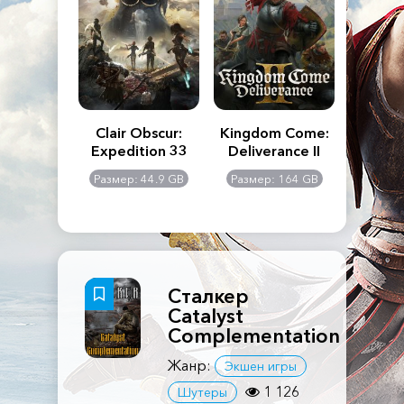
n's Creed
Clair Obscur:
Kingdom Come:
The La
dows
Expedition 33
Deliverance II
Pa
Rema
: 117 GB
Размер: 44.9 GB
Размер: 164 GB
Размер
Сталкер
Catalyst
Complementation
Жанр:
Экшен игры
1 126
Шутеры