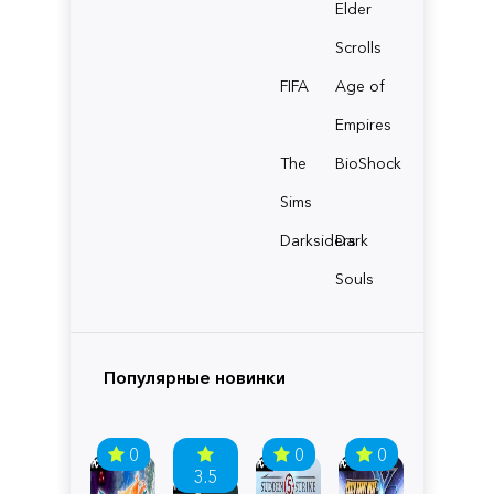
Elder
Scrolls
FIFA
Age of
Empires
The
BioShock
Sims
Darksiders
Dark
Souls
Популярные новинки
0
0
0
3.5