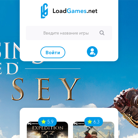
Войти
7
5.9
6.3