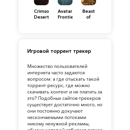
Crimson
Avatar:
Beast
Desert
Frontiers
of
of
Reincarnation
Pandora
Игровой торрент трекер
Множество пользователей
интернета часто задаются
вопросом: а где отыскать такой
торрент-ресурс, где можно
скачивать контент и не платить за
это? Подобных сайтов-трекеров
существует достаточно много, но
они постоянно докучают
нескончаемыми потоками
никому ненужной рекламы,
обилие которой отбивает всякое