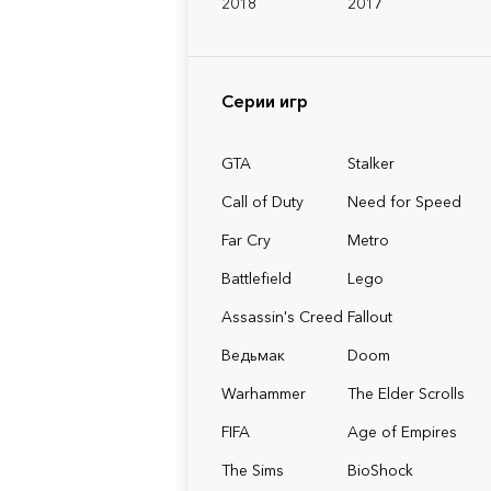
2018
2017
Серии игр
GTA
Stalker
Call of Duty
Need for Speed
Far Cry
Metro
Battlefield
Lego
Assassin's Creed
Fallout
Ведьмак
Doom
Warhammer
The Elder Scrolls
FIFA
Age of Empires
The Sims
BioShock