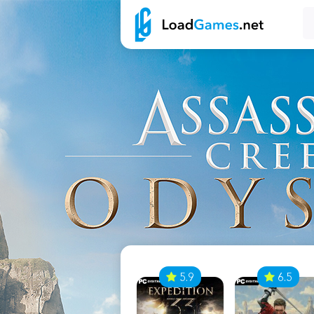
7
5.9
6.5