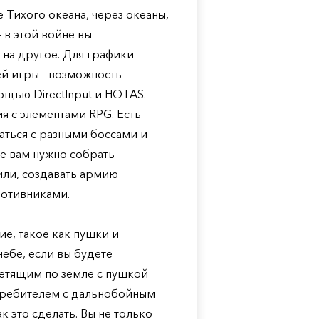
 Тихого океана, через океаны,
 в этой войне вы
 на другое. Для графики
й игры - возможность
щью DirectInput и HOTAS.
я с элементами RPG. Есть
аться с разными боссами и
ре вам нужно собрать
или, создавать армию
ротивниками.
ие, такое как пушки и
небе, если вы будете
летящим по земле с пушкой
стребителем с дальнобойным
ак это сделать. Вы не только