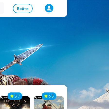
Войти
5.9
6.5
8.1