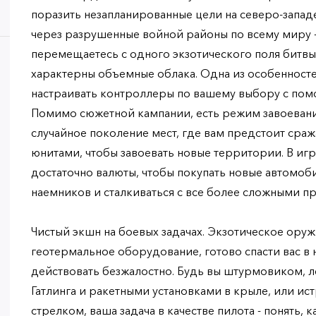
поразить незапланированные цели на северо-западе
через разрушенные войной районы по всему миру -
перемещаетесь с одного экзотического поля битвы
характерны объемные облака. Одна из особенносте
настраивать контроллеры по вашему выбору с помо
Помимо сюжетной кампании, есть режим завоевани
случайное поколение мест, где вам предстоит сраж
юнитами, чтобы завоевать новые территории. В иг
достаточно валюты, чтобы покупать новые автомоб
наемников и сталкиваться с все более сложными п
Чистый экшн на боевых задачах. Экзотическое оруж
геотермальное оборудование, готово спасти вас в 
действовать безжалостно. Будь вы штурмовиком, 
Гатлинга и ракетными установками в крыле, или и
стрелком, ваша задача в качестве пилота - понять, к