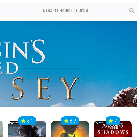
8.1
6.9
7