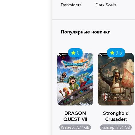
Darksiders
Dark Souls
Популярные новинки
0
3.5
DRAGON
Stronghold
QUEST VII
Crusader:
Reimagined
Definitive
Размер: 7.77 GB
Размер: 7.31 GB
Edition