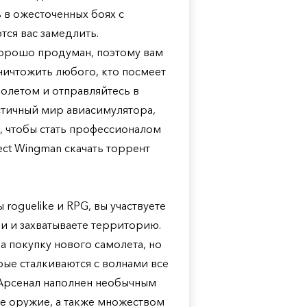
 в ожесточенных боях с
ся вас замедлить.
хорошо продуман, поэтому вам
ничтожить любого, кто посмеет
молетом и отправляйтесь в
стичный мир авиасимулятора,
, чтобы стать профессионалом
ect Wingman скачать торрент
roguelike и RPG, вы участвуете
и и захватываете территорию.
а покупку нового самолета, но
рые сталкиваются с волнами все
 Арсенал наполнен необычным
е оружие, а также множеством