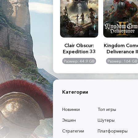
.R. 2:
Assassin's Creed
Clair Obscur:
Kingdom Com
of
Shadows
Expedition 33
Deliverance II
l -
0 GB
Размер: 117 GB
Размер: 44.9 GB
Размер: 164 GB
dition
Категории
Новинки
Топ игры
Экшен
Шутеры
Стратегии
Платформеры