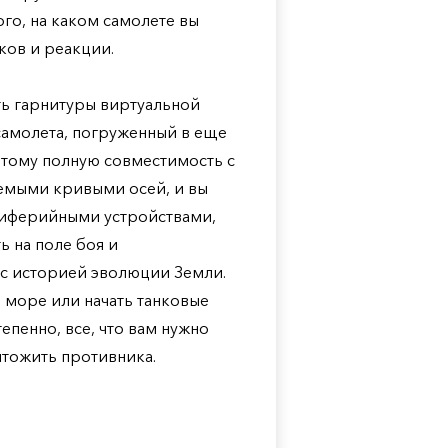
ого, на каком самолете вы
ыков и реакции.
ть гарнитуры виртуальной
самолета, погруженный в еще
этому полную совместимость с
емыми кривыми осей, и вы
риферийными устройствами,
ь на поле боя и
 с историей эволюции Земли.
 море или начать танковые
тепенно, все, что вам нужно
чтожить противника.