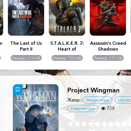
e:
The Last of Us
S.T.A.L.K.E.R. 2:
Assassin's Creed
Part II
Heart of
Shadows
Remastered
Chernobyl -
Размер: 116 GB
Размер: 170 GB
Размер: 117 GB
Ultimate Edition
Project Wingman
Жанр:
Экшен игры
Шуте
738
Симуляторы