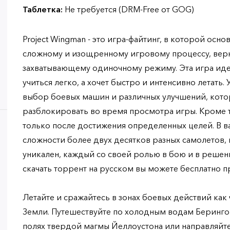
Таблетка:
Не требуется (DRM-Free от GOG)
Project Wingman - это игра-файтинг, в которой осн
сложному и изощренному игровому процессу, вер
захватывающему одиночному режиму. Эта игра идеал
учиться легко, а хочет быстро и интенсивно летать.
выбор боевых машин и различных улучшений, кот
разблокировать во время просмотра игры. Кроме т
только после достижения определенных целей. В
сложности более двух десятков разных самолетов, 
уникален, каждый со своей ролью в бою и в решени
скачать торрент на русском вы можете бесплатно п
Летайте и сражайтесь в зонах боевых действий как
Земли. Путешествуйте по холодным водам Берингов
полях твердой магмы Йеллоустона или направляйте