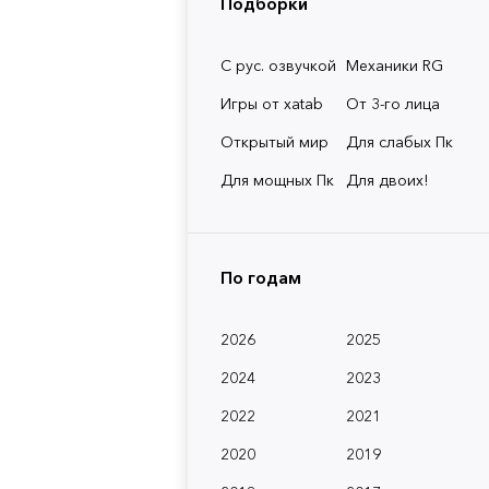
Подборки
С рус. озвучкой
Механики RG
Игры от xatab
От 3-го лица
Открытый мир
Для слабых Пк
Для мощных Пк
Для двоих!
По годам
2026
2025
2024
2023
2022
2021
2020
2019