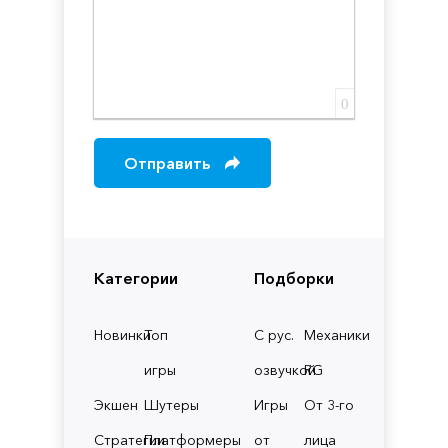
0
Отправить
Категории
Подборки
Новинки
Топ
С рус.
Механики
игры
озвучкой
RG
Экшен
Шутеры
Игры
От 3-го
Стратегии
Платформеры
от
лица