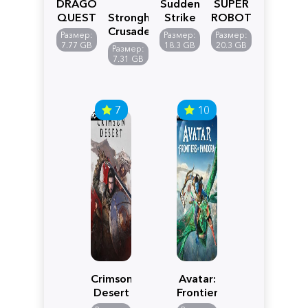
DRAGON
Sudden
SUPER
QUEST
Stronghold
Strike
ROBOT
VII
Crusader:
5
WARS
Размер:
Размер:
Размер:
Reimagined
Definitive
Y
7.77 GB
18.3 GB
20.3 GB
Размер:
Edition
7.31 GB
7
10
Crimson
Avatar:
Desert
Frontiers
of