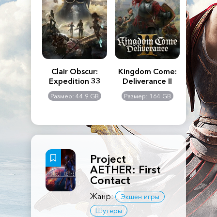
n's Creed
Clair Obscur:
Kingdom Come:
The La
dows
Expedition 33
Deliverance II
Pa
Rema
: 117 GB
Размер: 44.9 GB
Размер: 164 GB
Размер
Project
AETHER: First
Contact
Жанр:
Экшен игры
Шутеры