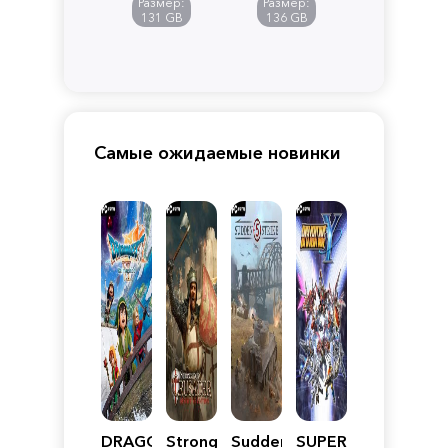
Размер:
Размер:
Pandora
131 GB
136 GB
Самые ожидаемые новинки
DRAGON
Stronghold
Sudden
SUPER