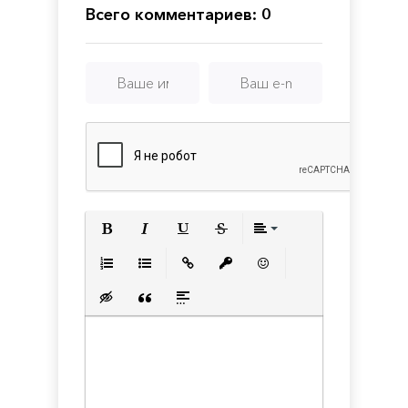
Всего комментариев: 0
Полужирный
Курсив
Подчеркнутый
Зачеркнутый
Выравнивани
Нумерованный список
Маркированный список
Вставить ссылку
Вставить защищенную с
Вставить смайлик
Вставка скрытого текста
Вставка цитаты
Вставка спойлера