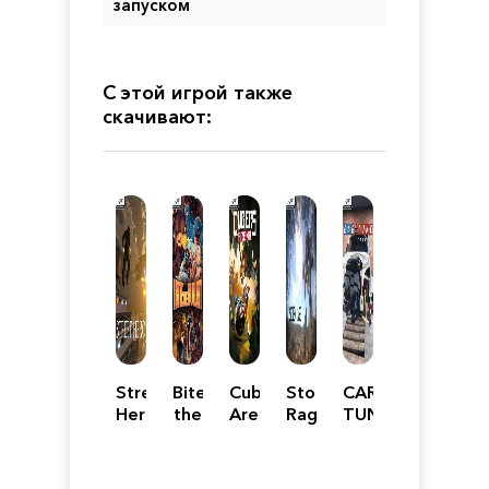
запуском
С этой игрой также
скачивают:
Street
Bite
Cubers:
Stolen
CAR
Hero
the
Arena
Rage
TUNE:
Bullet
Project