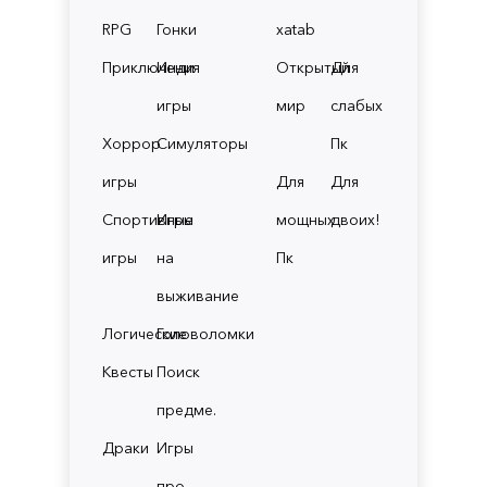
RPG
Гонки
xatab
Приключения
Инди
Открытый
Для
игры
мир
слабых
Хоррор
Симуляторы
Пк
игры
Для
Для
Спортивные
Игры
мощных
двоих!
игры
на
Пк
выживание
Логические
Головоломки
Квесты
Поиск
предме.
Драки
Игры
про