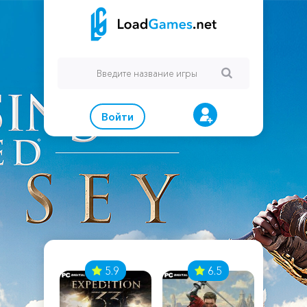
Войти
7
5.9
6.5