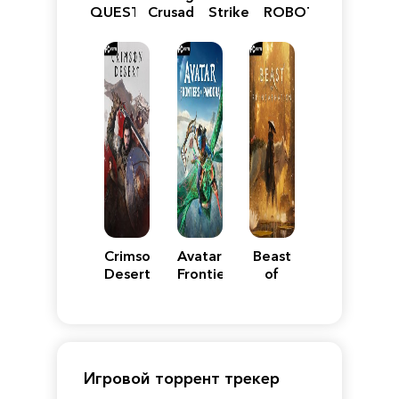
QUEST
Crusader:
Strike
ROBOT
VII
Definitive
5
WARS
Reimagined
Edition
Y
Crimson
Avatar:
Beast
Desert
Frontiers
of
of
Reincarnation
Pandora
Игровой торрент трекер