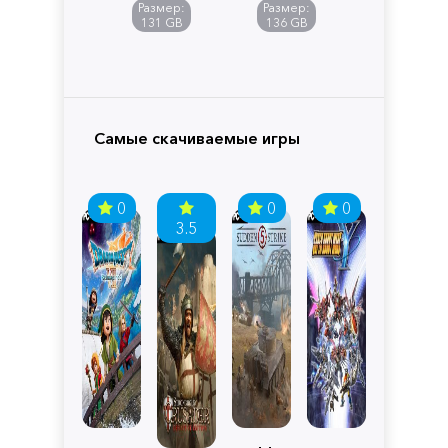
of
Размер:
Размер:
Pandora
131 GB
136 GB
Самые скачиваемые игры
0
0
0
3.5