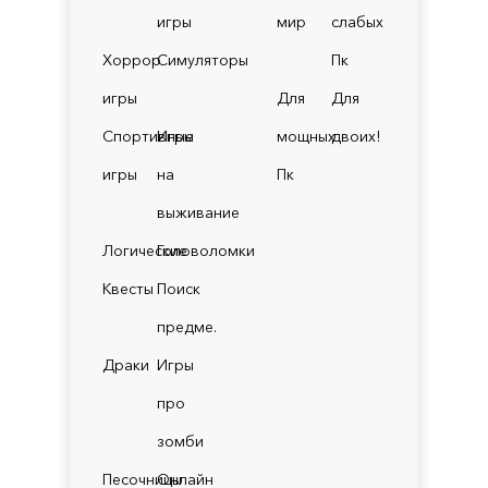
игры
мир
слабых
Хоррор
Симуляторы
Пк
игры
Для
Для
Спортивные
Игры
мощных
двоих!
игры
на
Пк
выживание
Логические
Головоломки
Квесты
Поиск
предме.
Драки
Игры
про
зомби
Песочницы
Онлайн