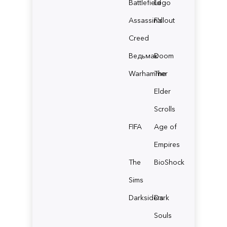
Battlefield
Lego
Assassin's
Fallout
Creed
Ведьмак
Doom
Warhammer
The
Elder
Scrolls
FIFA
Age of
Empires
The
BioShock
Sims
Darksiders
Dark
Souls