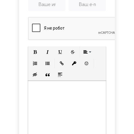
Полужирный
Курсив
Подчеркнутый
Зачеркнутый
Выравнивани
Нумерованный список
Маркированный список
Вставить ссылку
Вставить защищенную с
Вставить смайлик
Вставка скрытого текста
Вставка цитаты
Вставка спойлера