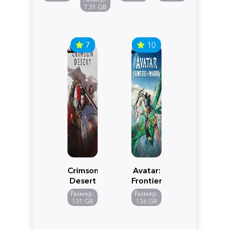
Edition
7.31 GB
7
10
Crimson
Avatar:
Desert
Frontiers
of
Размер:
Размер:
Pandora
131 GB
136 GB