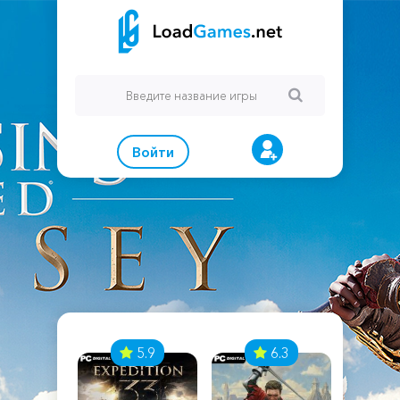
Войти
7
5.9
6.3