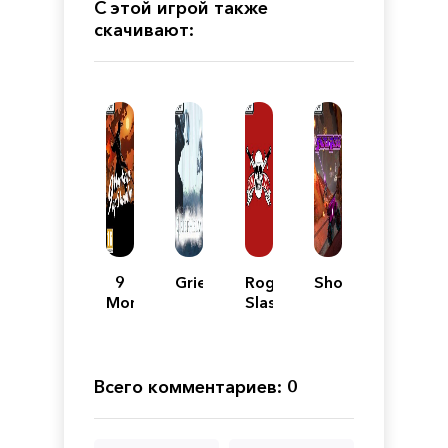
С этой игрой также
скачивают:
9
Griefhelm
Rogue
ShockRods
Monkeys
Slash
of
Shaolin
Всего комментариев: 0