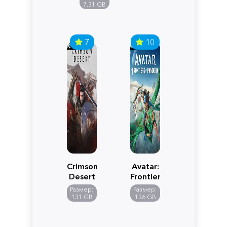
Edition
7.31 GB
7
10
Crimson
Avatar:
Desert
Frontiers
of
Размер:
Размер:
Pandora
131 GB
136 GB