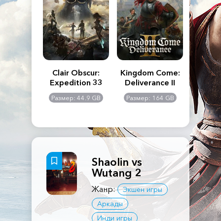
n's Creed
Clair Obscur:
Kingdom Come:
The La
dows
Expedition 33
Deliverance II
Pa
Rema
: 117 GB
Размер: 44.9 GB
Размер: 164 GB
Размер
Shaolin vs
Wutang 2
Жанр:
Экшен игры
Аркады
Инди игры