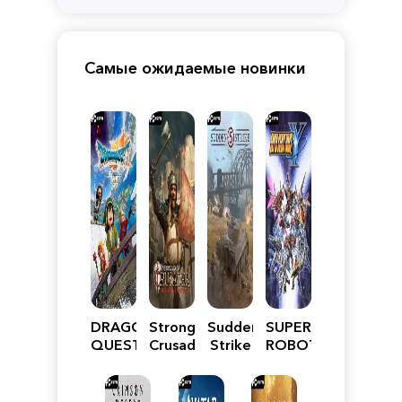
Самые ожидаемые новинки
DRAGON
Stronghold
Sudden
SUPER
QUEST
Crusader:
Strike
ROBOT
VII
Definitive
5
WARS
Reimagined
Edition
Y