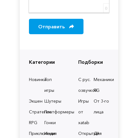
0
Отправить
Категории
Подборки
Новинки
Топ
С рус.
Механики
игры
озвучкой
RG
Экшен
Шутеры
Игры
От 3-го
Стратегии
Платформеры
от
лица
RPG
Гонки
xatab
Приключения
Инди
Открытый
Для