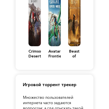
Crimson
Avatar:
Beast
Desert
Frontiers
of
of
Reincarnation
Pandora
Игровой торрент трекер
Множество пользователей
интернета часто задаются
вопросом: а где отыскать такой