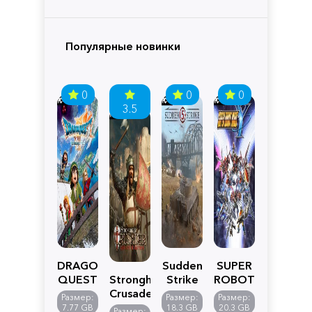
Популярные новинки
0
0
0
3.5
DRAGON
Sudden
SUPER
QUEST
Stronghold
Strike
ROBOT
VII
Crusader:
5
WARS
Размер:
Размер:
Размер:
Reimagined
Definitive
Y
7.77 GB
18.3 GB
20.3 GB
Размер: