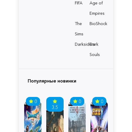
FIFA
Age of
Empires
The
BioShock
Sims
Darksiders
Dark
Souls
Популярные новинки
0
0
0
3.5