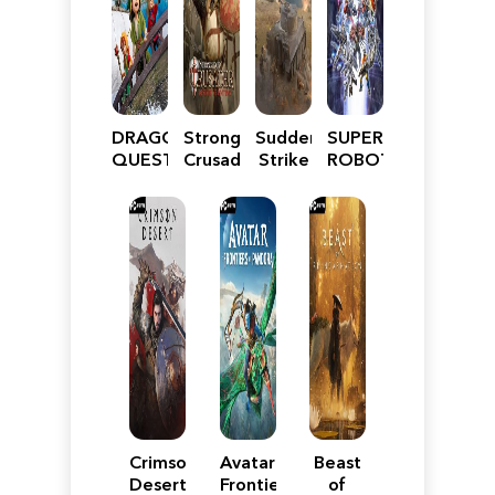
DRAGON
Stronghold
Sudden
SUPER
QUEST
Crusader:
Strike
ROBOT
VII
Definitive
5
WARS
Reimagined
Edition
Y
Crimson
Avatar:
Beast
Desert
Frontiers
of