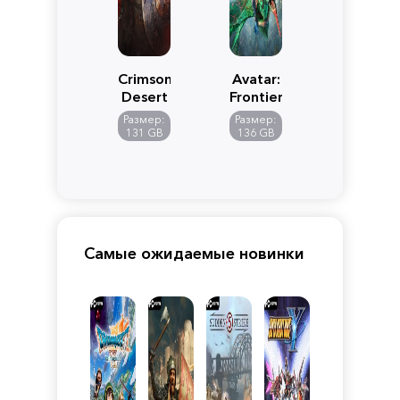
Crimson
Avatar:
Desert
Frontiers
of
Размер:
Размер:
Pandora
131 GB
136 GB
Самые ожидаемые новинки