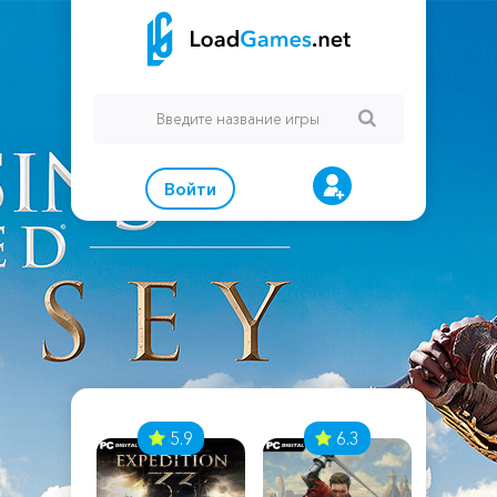
Войти
7
5.9
6.3