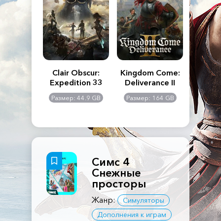
n's Creed
Clair Obscur:
Kingdom Come:
The La
dows
Expedition 33
Deliverance II
Pa
Rema
: 117 GB
Размер: 44.9 GB
Размер: 164 GB
Размер
Симс 4
Снежные
просторы
Жанр:
Симуляторы
Дополнения к играм