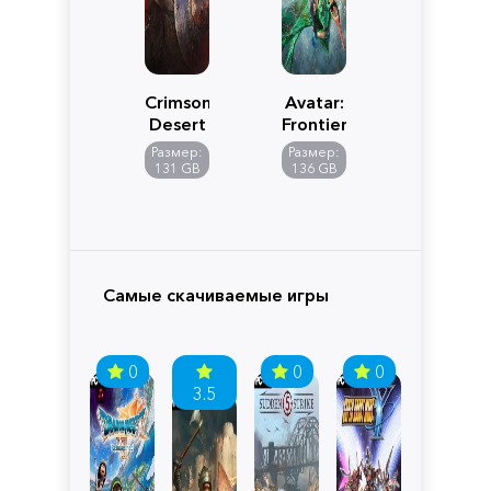
Crimson
Avatar:
Desert
Frontiers
of
Размер:
Размер:
Pandora
131 GB
136 GB
Самые скачиваемые игры
0
0
0
3.5