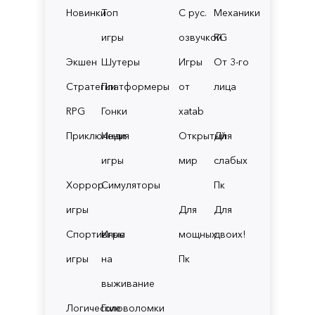
Новинки
Топ
С рус.
Механики
игры
озвучкой
RG
Экшен
Шутеры
Игры
От 3-го
Стратегии
Платформеры
от
лица
RPG
Гонки
xatab
Приключения
Инди
Открытый
Для
игры
мир
слабых
Хоррор
Симуляторы
Пк
игры
Для
Для
Спортивные
Игры
мощных
двоих!
игры
на
Пк
выживание
Логические
Головоломки