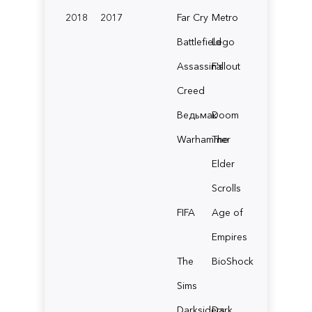
2018
2017
Far Cry
Metro
Battlefield
Lego
Assassin's
Fallout
Creed
Ведьмак
Doom
Warhammer
The
Elder
Scrolls
FIFA
Age of
Empires
The
BioShock
Sims
Darksiders
Dark