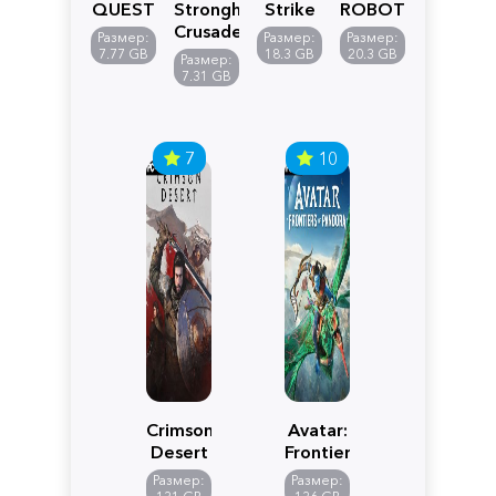
QUEST
Stronghold
Strike
ROBOT
VII
Crusader:
5
WARS
Размер:
Размер:
Размер:
Reimagined
Definitive
Y
7.77 GB
18.3 GB
20.3 GB
Размер:
Edition
7.31 GB
7
10
Crimson
Avatar:
Desert
Frontiers
of
Размер:
Размер:
Pandora