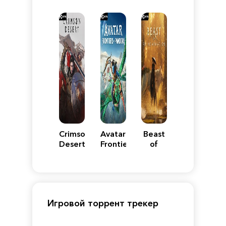
VII
Definitive
5
WARS
Reimagined
Edition
Y
Crimson
Avatar:
Beast
Desert
Frontiers
of
of
Reincarnation
Pandora
Игровой торрент трекер