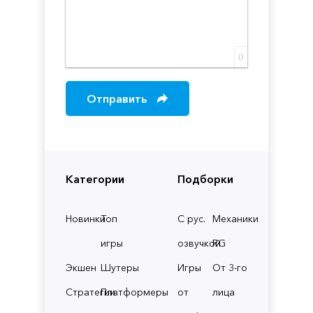
0
Отправить
Категории
Подборки
Новинки
Топ
С рус.
Механики
игры
озвучкой
RG
Экшен
Шутеры
Игры
От 3-го
Стратегии
Платформеры
от
лица