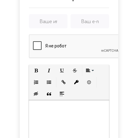
New
York
Полужирный
Курсив
Подчеркнутый
Зачеркнутый
Выравнивани
Нумерованный список
Маркированный список
Вставить ссылку
Вставить защищенную с
Вставить смайлик
Вставка скрытого текста
Вставка цитаты
Вставка спойлера