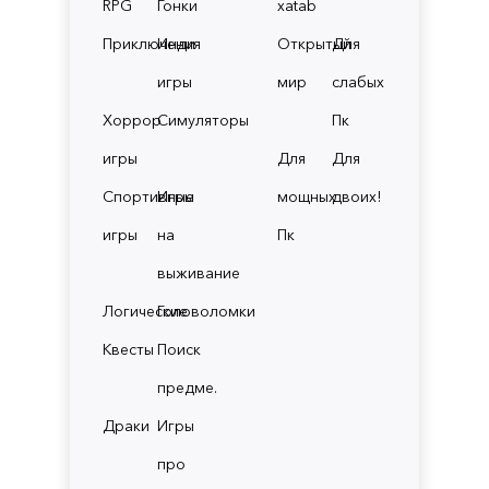
RPG
Гонки
xatab
Приключения
Инди
Открытый
Для
игры
мир
слабых
Хоррор
Симуляторы
Пк
игры
Для
Для
Спортивные
Игры
мощных
двоих!
игры
на
Пк
выживание
Логические
Головоломки
Квесты
Поиск
предме.
Драки
Игры
про