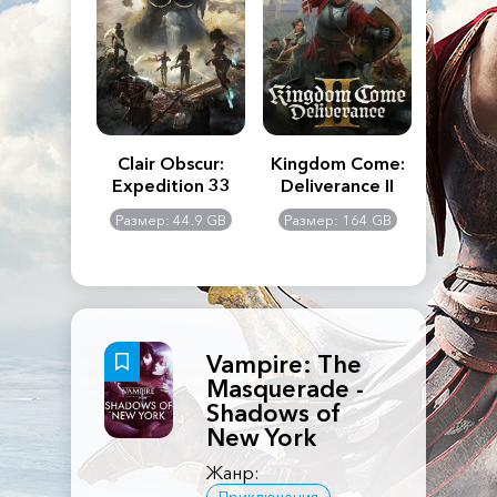
n's Creed
Clair Obscur:
Kingdom Come:
The La
dows
Expedition 33
Deliverance II
Pa
Rema
: 117 GB
Размер: 44.9 GB
Размер: 164 GB
Размер
Vampire: The
Masquerade -
Shadows of
New York
Жанр: