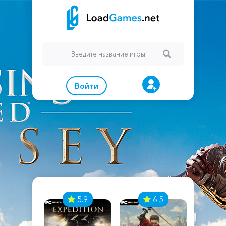
Войти
7
5.9
6.5