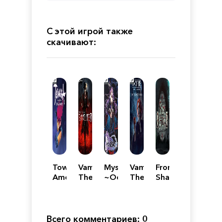
С этой игрой также
скачивают:
Towaga:
Vampire:
Mysteria
Vampire:
From
Among
The
~Occult
The
Shadows
Shadows
Masquerade
Shadows~
Masquerade
-
-
Bloodlines
Coteries
2
of
Всего комментариев: 0