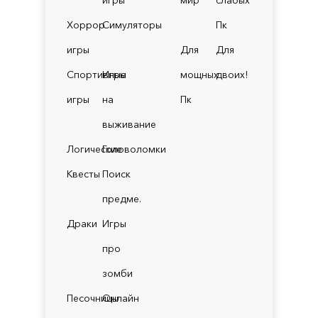
Хоррор
Симуляторы
Пк
игры
Для
Для
Спортивные
Игры
мощных
двоих!
игры
на
Пк
выживание
Логические
Головоломки
Квесты
Поиск
предме.
Драки
Игры
про
зомби
Песочницы
Онлайн