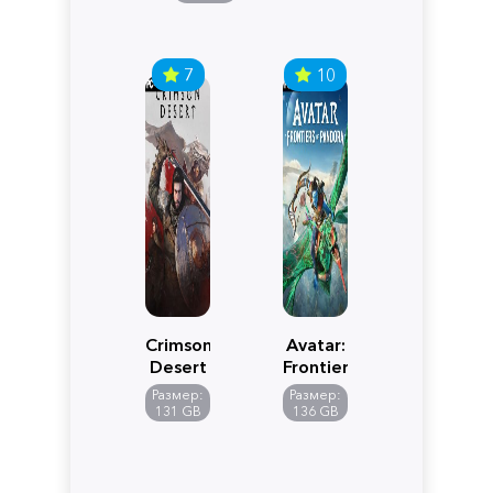
7
10
Crimson
Avatar:
Desert
Frontiers
of
Размер:
Размер:
Pandora
131 GB
136 GB