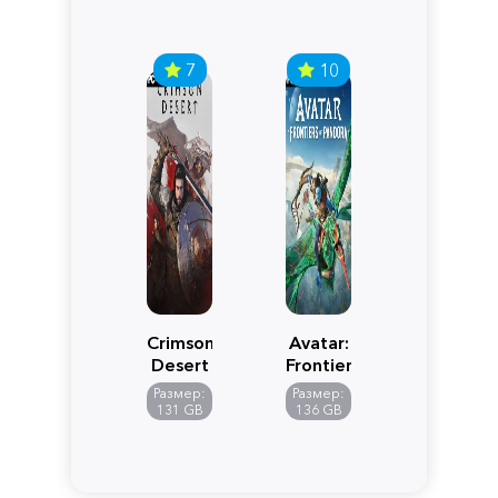
7
10
Crimson
Avatar:
Desert
Frontiers
of
Размер:
Размер:
Pandora
131 GB
136 GB