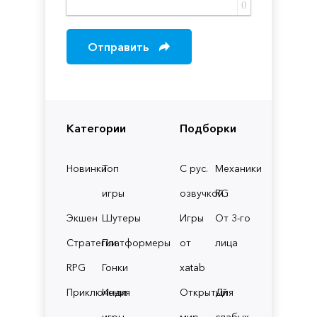
0
Отправить
Категории
Подборки
Новинки
Топ
С рус.
Механики
игры
озвучкой
RG
Экшен
Шутеры
Игры
От 3-го
Стратегии
Платформеры
от
лица
RPG
Гонки
xatab
Приключения
Инди
Открытый
Для
игры
мир
слабых