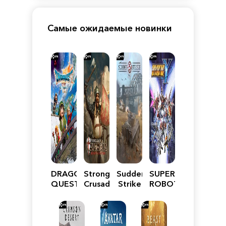
Самые ожидаемые новинки
DRAGON
Stronghold
Sudden
SUPER
QUEST
Crusader:
Strike
ROBOT
VII
Definitive
5
WARS
Reimagined
Edition
Y