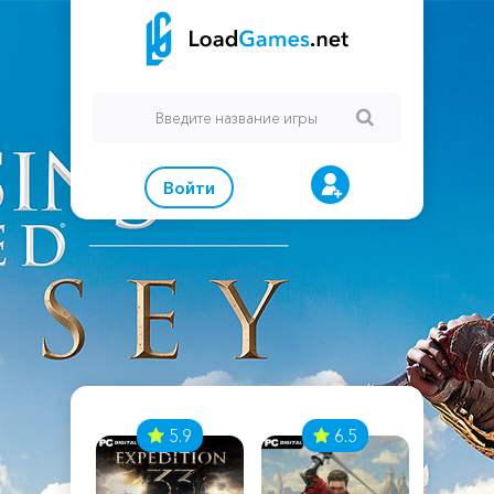
Войти
7
5.9
6.5