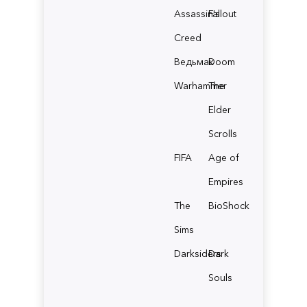
Assassin's
Fallout
Creed
Ведьмак
Doom
Warhammer
The
Elder
Scrolls
FIFA
Age of
Empires
The
BioShock
Sims
Darksiders
Dark
Souls