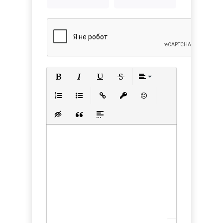
Полужирный
Курсив
Подчеркнутый
Зачеркнутый
Выравнивани
Нумерованный список
Маркированный список
Вставить ссылку
Вставить защищенную с
Вставить смайлик
Вставка скрытого текста
Вставка цитаты
Вставка спойлера