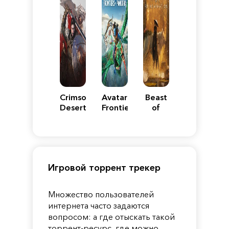
Crimson
Avatar:
Beast
Desert
Frontiers
of
of
Reincarnation
Pandora
Игровой торрент трекер
Множество пользователей
интернета часто задаются
вопросом: а где отыскать такой
торрент-ресурс, где можно