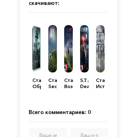
скачивают:
Сталкер
Сталкер
Сталкер
S.T.A.L.K.E.R.:
Сталкер
Обречённый
Sector
Возвращение
Dead
История
на
11
City
Борова
вечные
Breakthrough
муки
Всего комментариев: 0