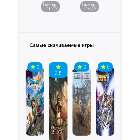
of
Размер:
Размер:
Pandora
131 GB
136 GB
Самые скачиваемые игры
0
0
0
3.5