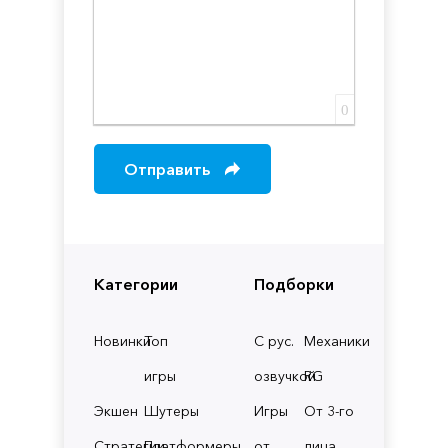
0
Отправить
Категории
Подборки
Новинки
Топ
С рус.
Механики
игры
озвучкой
RG
Экшен
Шутеры
Игры
От 3-го
Стратегии
Платформеры
от
лица