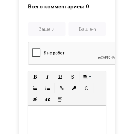
End
Всего комментариев: 0
Полужирный
Курсив
Подчеркнутый
Зачеркнутый
Выравнивани
Нумерованный список
Маркированный список
Вставить ссылку
Вставить защищенную с
Вставить смайлик
Вставка скрытого текста
Вставка цитаты
Вставка спойлера