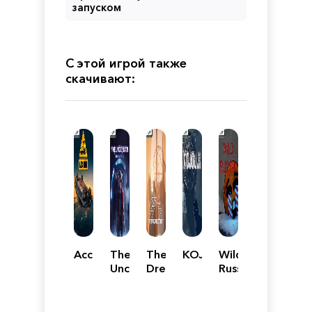
запуском
С этой игрой также
скачивают:
Accident
The
The
KOJOUJI
Wild
Uncertain:
Dreamcatcher
Russia
Light
At
The