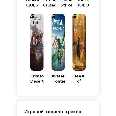
QUEST
Crusader:
Strike
ROBOT
VII
Definitive
5
WARS
Reimagined
Edition
Y
Crimson
Avatar:
Beast
Desert
Frontiers
of
of
Reincarnation
Pandora
Игровой торрент трекер