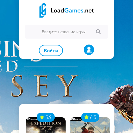
Войти
7
5.9
6.5