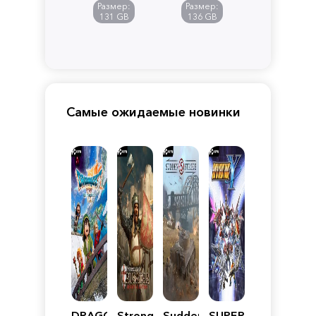
of
Размер:
Размер:
Pandora
131 GB
136 GB
Самые ожидаемые новинки
DRAGON
Stronghold
Sudden
SUPER