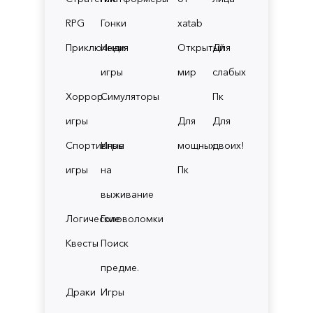
RPG
Гонки
xatab
Приключения
Инди
Открытый
Для
игры
мир
слабых
Хоррор
Симуляторы
Пк
игры
Для
Для
Спортивные
Игры
мощных
двоих!
игры
на
Пк
выживание
Логические
Головоломки
Квесты
Поиск
предме.
Драки
Игры