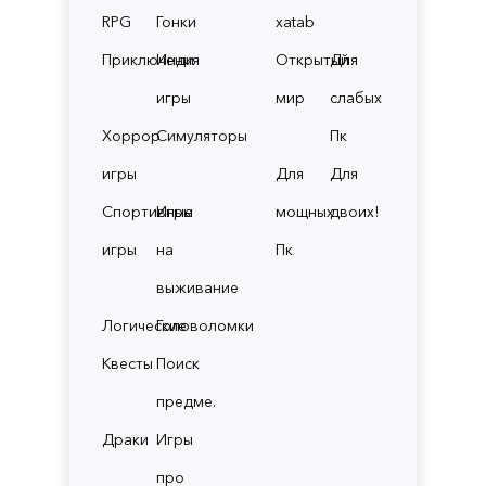
RPG
Гонки
xatab
Приключения
Инди
Открытый
Для
игры
мир
слабых
Хоррор
Симуляторы
Пк
игры
Для
Для
Спортивные
Игры
мощных
двоих!
игры
на
Пк
выживание
Логические
Головоломки
Квесты
Поиск
предме.
Драки
Игры
про