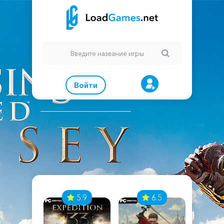
Войти
7
5.9
6.5