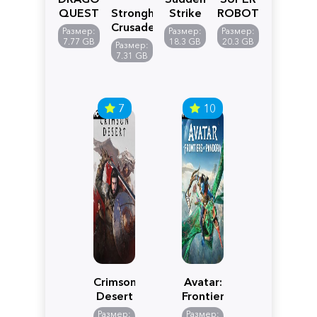
QUEST
Stronghold
Strike
ROBOT
VII
Crusader:
5
WARS
Размер:
Размер:
Размер:
Reimagined
Definitive
Y
7.77 GB
18.3 GB
20.3 GB
Размер:
Edition
7.31 GB
7
10
Crimson
Avatar:
Desert
Frontiers
of
Размер:
Размер: