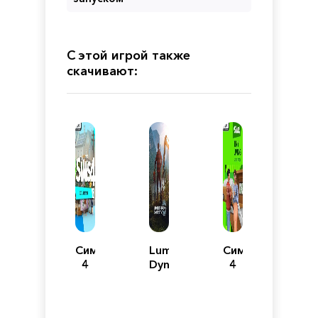
С этой игрой также
скачивают:
Симс
Lumberjack's
Симс
4
Dynasty
4
Экологичная
Компактная
Жизнь
жизнь