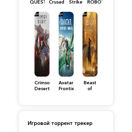
QUEST
Crusader:
Strike
ROBOT
VII
Definitive
5
WARS
Reimagined
Edition
Y
Crimson
Avatar:
Beast
Desert
Frontiers
of
of
Reincarnation
Pandora
Игровой торрент трекер