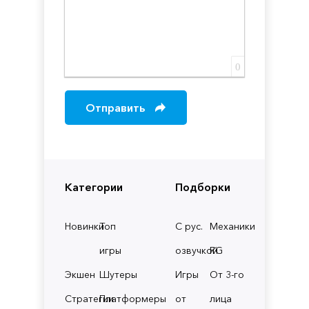
0
Отправить
Категории
Подборки
Новинки
Топ
С рус.
Механики
игры
озвучкой
RG
Экшен
Шутеры
Игры
От 3-го
Стратегии
Платформеры
от
лица