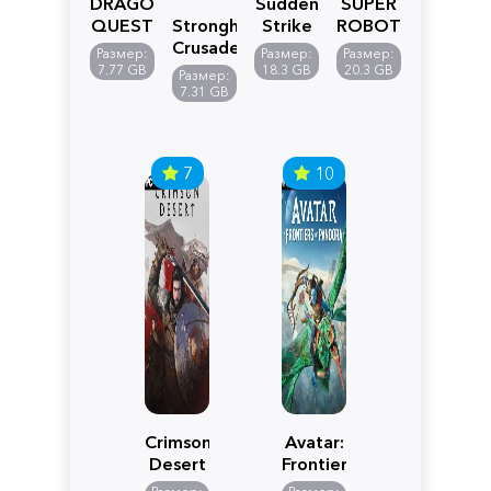
DRAGON
Sudden
SUPER
QUEST
Stronghold
Strike
ROBOT
VII
Crusader:
5
WARS
Размер:
Размер:
Размер:
Reimagined
Definitive
Y
7.77 GB
18.3 GB
20.3 GB
Размер:
Edition
7.31 GB
7
10
Crimson
Avatar:
Desert
Frontiers
of