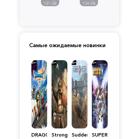
Pandora
131 GB
136 GB
Самые ожидаемые новинки
DRAGON
Stronghold
Sudden
SUPER