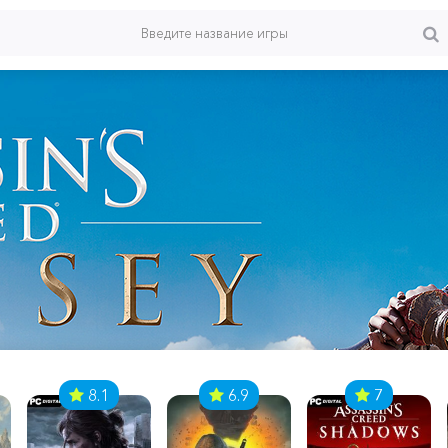
8.1
6.9
7