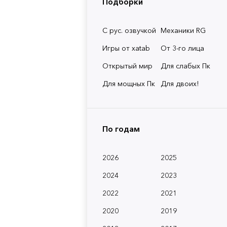
Подборки
С рус. озвучкой
Механики RG
Игры от xatab
От 3-го лица
Открытый мир
Для слабых Пк
Для мощных Пк
Для двоих!
По годам
2026
2025
2024
2023
2022
2021
2020
2019