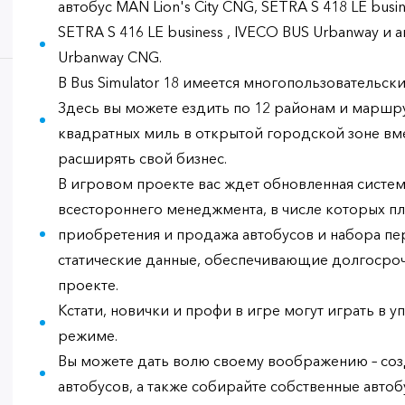
автобус MAN Lion's City CNG, SETRA S 418 LE busin
SETRA S 416 LE business , IVECO BUS Urbanway и
Urbanway CNG.
В Bus Simulator 18 имеется многопользовательс
Здесь вы можете ездить по 12 районам и маршр
квадратных миль в открытой городской зоне вме
расширять свой бизнес.
В игровом проекте вас ждет обновленная систе
всестороннего менеджмента, в числе которых п
приобретения и продажа автобусов и набора пер
статические данные, обеспечивающие долгосро
проекте.
Кстати, новички и профи в игре могут играть в
режиме.
Вы можете дать волю своему воображению – со
автобусов, а также собирайте собственные автоб