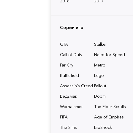
2018
2017
Серии игр
GTA
Stalker
Call of Duty
Need for Speed
Far Cry
Metro
Battlefield
Lego
Assassin's Creed
Fallout
Ведьмак
Doom
Warhammer
The Elder Scrolls
FIFA
Age of Empires
The Sims
BioShock