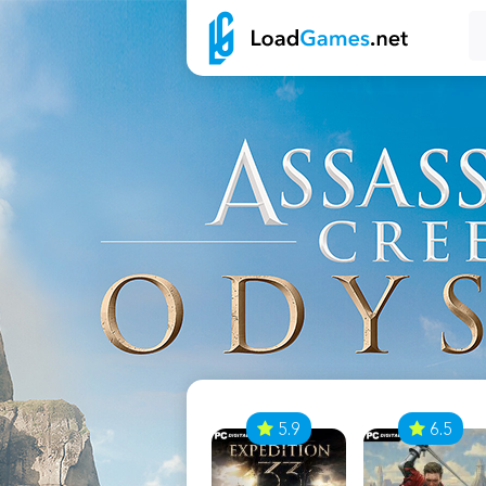
7
5.9
6.5