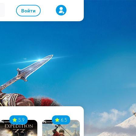
Войти
5.9
6.5
8.1