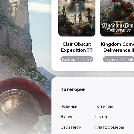
.R. 2:
Assassin's Creed
Clair Obscur:
Kingdom Com
of
Shadows
Expedition 33
Deliverance II
l -
0 GB
Размер: 117 GB
Размер: 44.9 GB
Размер: 164 GB
dition
Категории
Новинки
Топ игры
Экшен
Шутеры
Стратегии
Платформеры