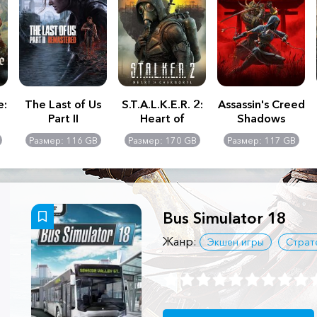
e:
The Last of Us
S.T.A.L.K.E.R. 2:
Assassin's Creed
Part II
Heart of
Shadows
Remastered
Chernobyl -
Размер: 116 GB
Размер: 170 GB
Размер: 117 GB
Ultimate Edition
Bus Simulator 18
Жанр:
Экшен игры
Страт