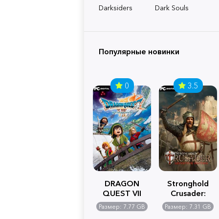
Darksiders
Dark Souls
Популярные новинки
0
3.5
DRAGON
Stronghold
QUEST VII
Crusader:
Reimagined
Definitive
Размер: 7.77 GB
Размер: 7.31 GB
Edition