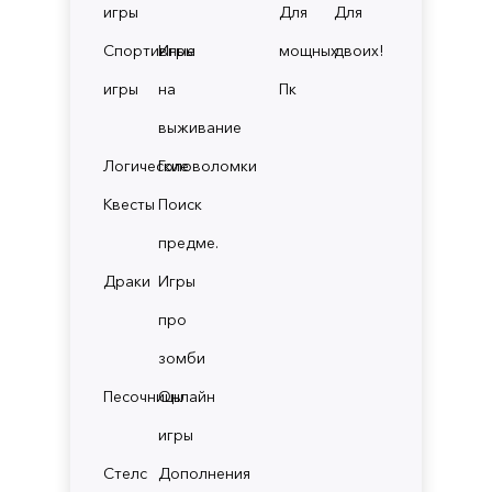
игры
Для
Для
Спортивные
Игры
мощных
двоих!
игры
на
Пк
выживание
Логические
Головоломки
Квесты
Поиск
предме.
Драки
Игры
про
зомби
Песочницы
Онлайн
игры
Стелс
Дополнения