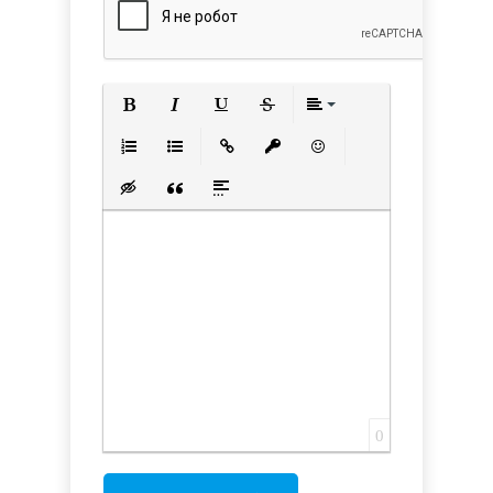
Полужирный
Курсив
Подчеркнутый
Зачеркнутый
Выравнивани
Нумерованный список
Маркированный список
Вставить ссылку
Вставить защищенную с
Вставить смайлик
Вставка скрытого текста
Вставка цитаты
Вставка спойлера
0