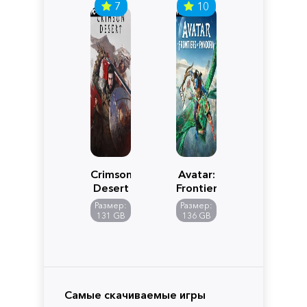
7
10
Crimson
Avatar:
Desert
Frontiers
of
Размер:
Размер:
Pandora
131 GB
136 GB
Самые скачиваемые игры