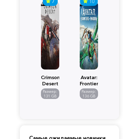
7
10
Crimson
Avatar:
Desert
Frontiers
of
Размер:
Размер:
Pandora
131 GB
136 GB
Самые ожидаемые новинки