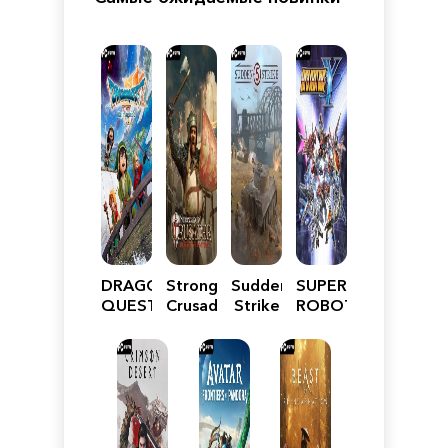
DRAGON
Stronghold
Sudden
SUPER
QUEST
Crusader:
Strike
ROBOT
VII
Definitive
5
WARS
Reimagined
Edition
Y