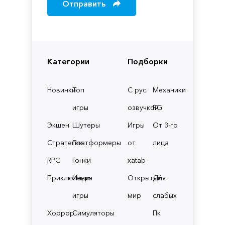
Отправить
Категории
Подборки
Новинки
Топ
С рус.
Механики
игры
озвучкой
RG
Экшен
Шутеры
Игры
От 3-го
Стратегии
Платформеры
от
лица
RPG
Гонки
xatab
Приключения
Инди
Открытый
Для
игры
мир
слабых
Хоррор
Симуляторы
Пк