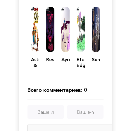
Asterix
Resolutiion
Ayre
Eternal
Sunwards
&
Edge
Obelix
+
XXL:
Romastered
Всего комментариев: 0