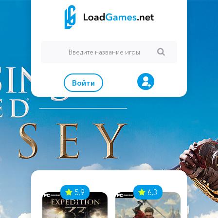
Войти
7
5.9
6.3