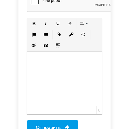
Полужирный
Курсив
Подчеркнутый
Зачеркнутый
Выравнивани
Нумерованный список
Маркированный список
Вставить ссылку
Вставить защищенную с
Вставить смайлик
Вставка скрытого текста
Вставка цитаты
Вставка спойлера
0
Отправить