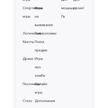
Спортивные
Игры
мощных
двоих!
игры
на
Пк
выживание
Логические
Головоломки
Квесты
Поиск
предме.
Драки
Игры
про
зомби
Песочницы
Онлайн
игры
Стелс
Дополнения