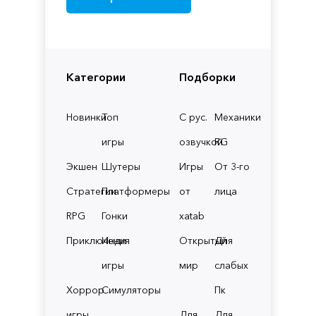
Категории
Подборки
Новинки
Топ
С рус.
Механики
игры
озвучкой
RG
Экшен
Шутеры
Игры
От 3-го
Стратегии
Платформеры
от
лица
RPG
Гонки
xatab
Приключения
Инди
Открытый
Для
игры
мир
слабых
Хоррор
Симуляторы
Пк
игры
Для
Для