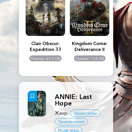
n's Creed
Clair Obscur:
Kingdom Come:
The La
dows
Expedition 33
Deliverance II
Pa
Rema
: 117 GB
Размер: 44.9 GB
Размер: 164 GB
Размер
ANNIE: Last
Hope
Жанр:
Экшен игры
Приключения
Инди игры