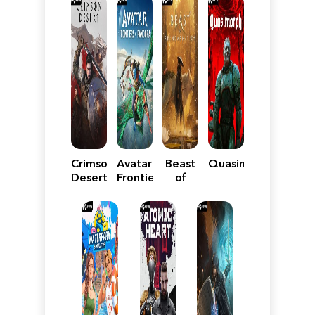
Crimson
Avatar:
Beast
Quasimorph
Desert
Frontiers
of
of
Reincarnation
Pandora