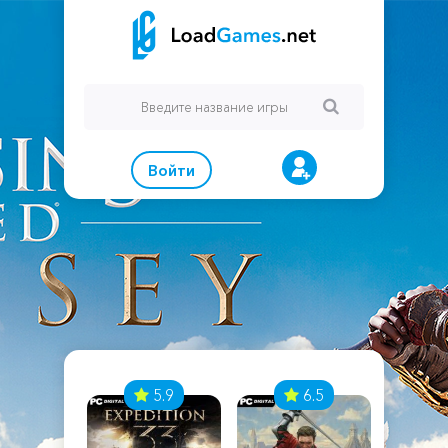
Войти
7
5.9
6.5