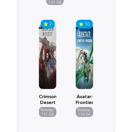
Edition
7.31 GB
7
10
Crimson
Avatar:
Desert
Frontiers
of
Размер:
Размер:
Pandora
131 GB
136 GB