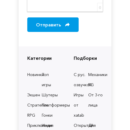
0
Отправить
Категории
Подборки
Новинки
Топ
С рус.
Механики
игры
озвучкой
RG
Экшен
Шутеры
Игры
От 3-го
Стратегии
Платформеры
от
лица
RPG
Гонки
xatab
Приключения
Инди
Открытый
Для