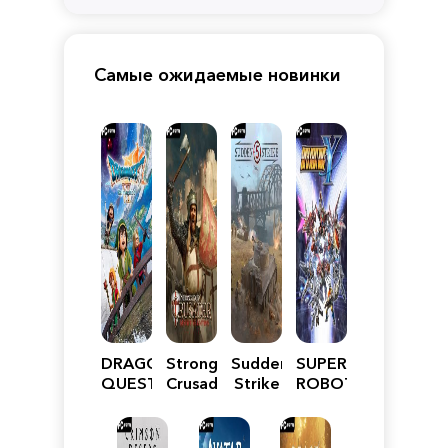
Самые ожидаемые новинки
DRAGON
Stronghold
Sudden
SUPER
QUEST
Crusader:
Strike
ROBOT
VII
Definitive
5
WARS
Reimagined
Edition
Y