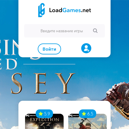
Войти
7
5.9
6.5