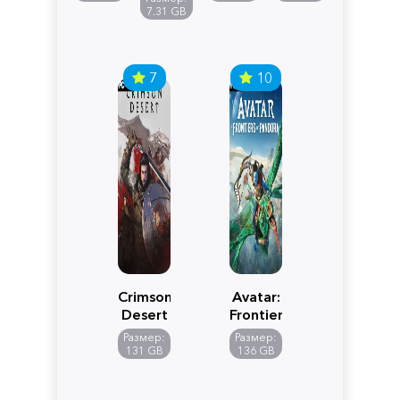
Edition
7.31 GB
7
10
Crimson
Avatar:
Desert
Frontiers
of
Размер:
Размер:
Pandora
131 GB
136 GB