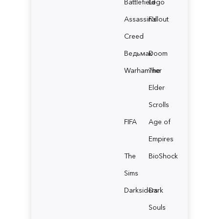
Battlefield
Lego
Assassin's
Fallout
Creed
Ведьмак
Doom
Warhammer
The
Elder
Scrolls
FIFA
Age of
Empires
The
BioShock
Sims
Darksiders
Dark
Souls