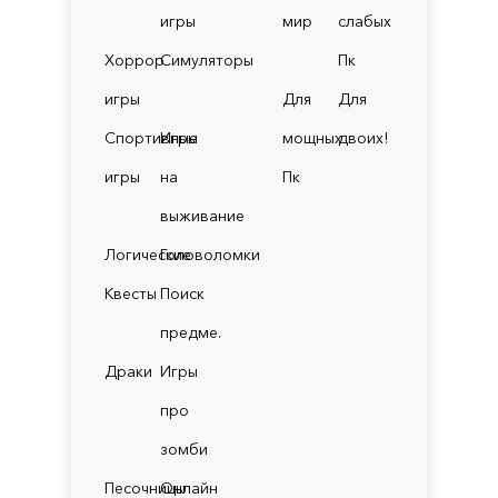
игры
мир
слабых
Хоррор
Симуляторы
Пк
игры
Для
Для
Спортивные
Игры
мощных
двоих!
игры
на
Пк
выживание
Логические
Головоломки
Квесты
Поиск
предме.
Драки
Игры
про
зомби
Песочницы
Онлайн