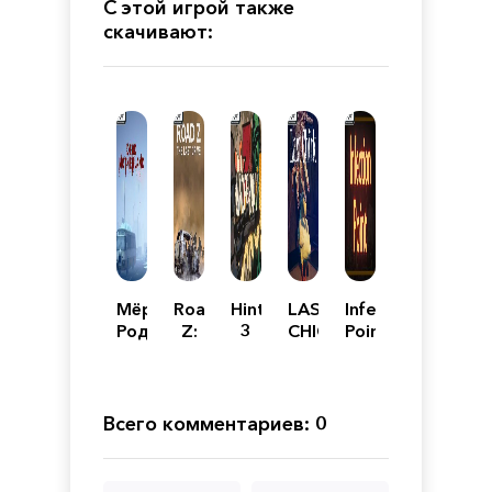
С этой игрой также
скачивают:
Мёртвая
Road
Hinterhalt
LAST
Infection
Родина:
Z:
3
CHICK
Point
Зомби
The
Кооп
Last
Drive
Всего комментариев: 0