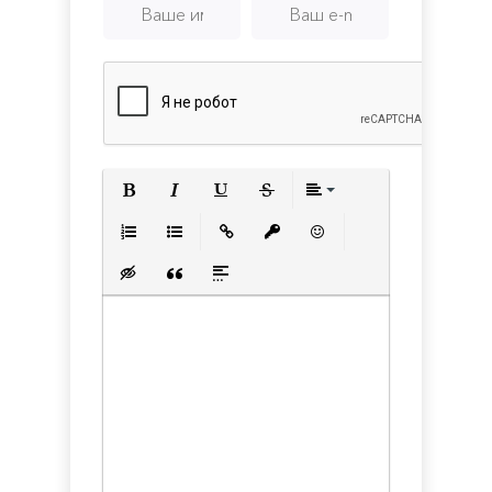
Полужирный
Курсив
Подчеркнутый
Зачеркнутый
Выравнивани
Нумерованный список
Маркированный список
Вставить ссылку
Вставить защищенную с
Вставить смайлик
Вставка скрытого текста
Вставка цитаты
Вставка спойлера