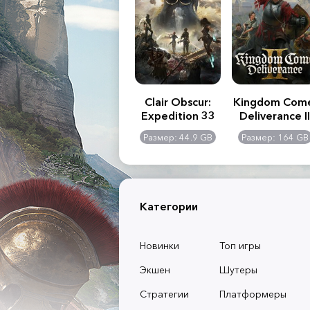
.R. 2:
Assassin's Creed
Clair Obscur:
Kingdom Com
of
Shadows
Expedition 33
Deliverance II
l -
0 GB
Размер: 117 GB
Размер: 44.9 GB
Размер: 164 GB
dition
Категории
Новинки
Топ игры
Экшен
Шутеры
Стратегии
Платформеры