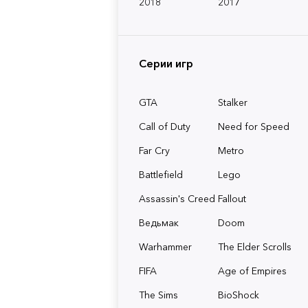
2018
2017
Серии игр
GTA
Stalker
Call of Duty
Need for Speed
Far Cry
Metro
Battlefield
Lego
Assassin's Creed
Fallout
Ведьмак
Doom
Warhammer
The Elder Scrolls
FIFA
Age of Empires
The Sims
BioShock