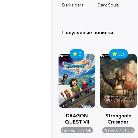
Darksiders
Dark Souls
Популярные новинки
0
3.5
DRAGON
Stronghold
QUEST VII
Crusader:
Reimagined
Definitive
Размер: 7.77 GB
Размер: 7.31 GB
Edition