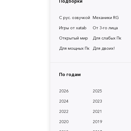
Подборки
С рус. озвучкой
Механики RG
Игры от xatab
От 3-го лица
Открытый мир
Для слабых Пк
Для мощных Пк
Для двоих!
По годам
2026
2025
2024
2023
2022
2021
2020
2019