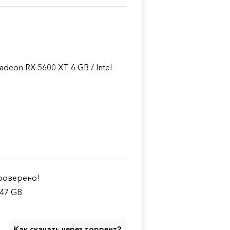
eon RX 5600 XT 6 GB / Intel
оверено!
.47 GB
Как скачать через торрент?