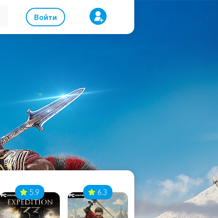
Войти
5.9
6.3
8.1