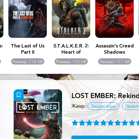
e:
The Last of Us
S.T.A.L.K.E.R. 2:
Assassin's Creed
Part II
Heart of
Shadows
Remastered
Chernobyl -
Размер: 116 GB
Размер: 170 GB
Размер: 117 GB
Ultimate Edition
LOST EMBER: Rekind
Жанр:
Экшен игры
Прикл