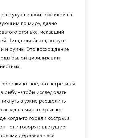
игра с улучшенной графикой на
ствующим по миру, давно
оватого огонька, искавший
ей Цитадели Света, но путь
ыни и руины. Это восхождение
следы былой цивилизации
животных.
 любое животное, что встретится
 в рыбу – чтобы исследовать
оникнуть в узкие расщелины
 взгляд на мир, открывает
де когда-то горели костры, а
он – они говорят: цветущие
орнями деревьев – всё