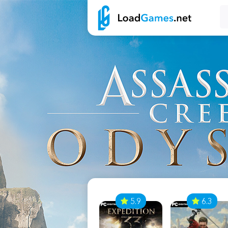
7
5.9
6.3