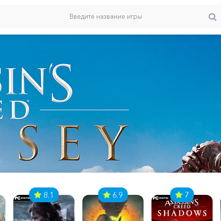
8.1
6.9
7