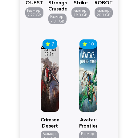
QUEST
Stronghold
Strike
ROBOT
VII
Crusader:
5
WARS
Размер:
Размер:
Размер:
Reimagined
Definitive
Y
7.77 GB
18.3 GB
20.3 GB
Размер:
Edition
7.31 GB
7
10
Crimson
Avatar:
Desert
Frontiers
of
Размер:
Размер:
Pandora