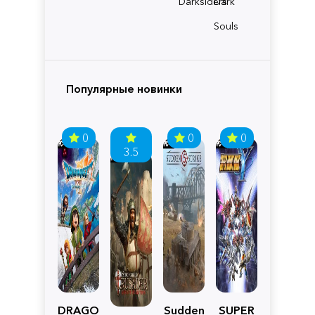
Darksiders
Dark
Souls
Популярные новинки
0
0
0
3.5
DRAGON
Sudden
SUPER