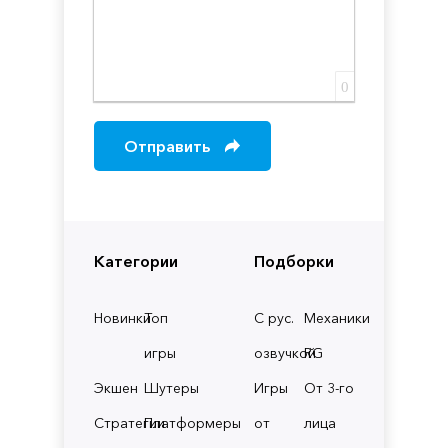
0
Отправить
Категории
Подборки
Новинки
Топ
С рус.
Механики
игры
озвучкой
RG
Экшен
Шутеры
Игры
От 3-го
Стратегии
Платформеры
от
лица