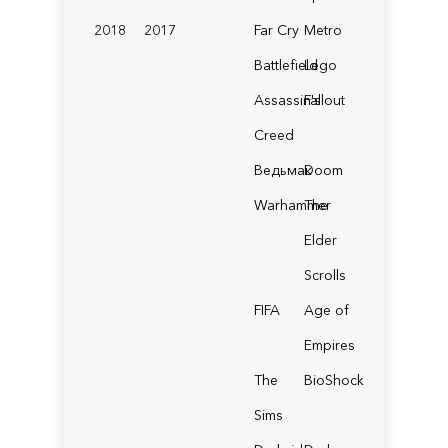
2018
2017
Far Cry
Metro
Battlefield
Lego
Assassin's
Fallout
Creed
Ведьмак
Doom
Warhammer
The
Elder
Scrolls
FIFA
Age of
Empires
The
BioShock
Sims