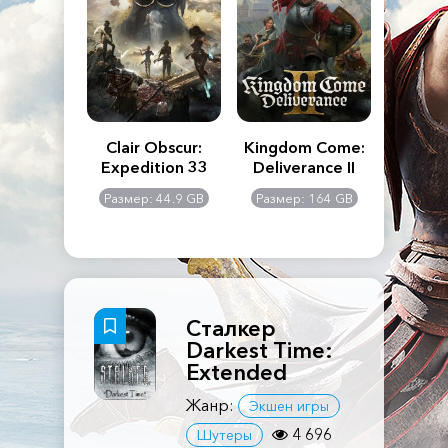
n's Creed
Clair Obscur:
Kingdom Come:
The La
dows
Expedition 33
Deliverance II
Pa
Rema
: 117 GB
Размер: 44.9 GB
Размер: 164 GB
Размер
Сталкер
Darkest Time:
Extended
Жанр:
Экшен игры
4 696
Шутеры