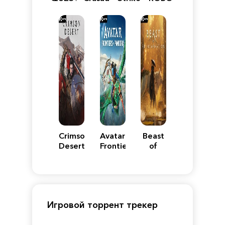
VII
Definitive
5
WARS
Reimagined
Edition
Y
Crimson
Avatar:
Beast
Desert
Frontiers
of
of
Reincarnation
Pandora
Игровой торрент трекер