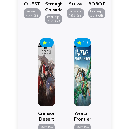
QUEST
Stronghold
Strike
ROBOT
VII
Crusader:
5
WARS
Размер:
Размер:
Размер:
Reimagined
Definitive
Y
7.77 GB
18.3 GB
20.3 GB
Размер:
Edition
7.31 GB
7
10
Crimson
Avatar:
Desert
Frontiers
of
Размер:
Размер: