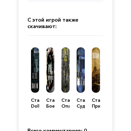
С этой игрой также
скачивают:
Сталкер
Сталкер
Сталкер
Сталкер
Сталкер
Dollchan
Боевая
Опасный
Судьба
Призраки
8
подготовка
вирус
зоны
прошлого
Infinity
2
2
Всего комментариев: 0