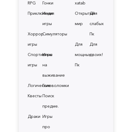
RPG
Гонки
xatab
Приключения
Инди
Открытый
Для
игры
мир
слабых
Хоррор
Симуляторы
Пк
игры
Для
Для
Спортивные
Игры
мощных
двоих!
игры
на
Пк
выживание
Логические
Головоломки
Квесты
Поиск
предме.
Драки
Игры
про