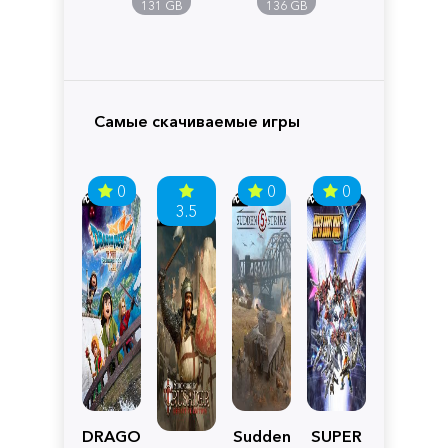
Pandora
131 GB
136 GB
Самые скачиваемые игры
0
0
0
3.5
DRAGON
Sudden
SUPER