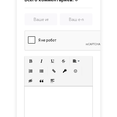
Полужирный
Курсив
Подчеркнутый
Зачеркнутый
Выравнивани
Нумерованный список
Маркированный список
Вставить ссылку
Вставить защищенную с
Вставить смайлик
Вставка скрытого текста
Вставка цитаты
Вставка спойлера