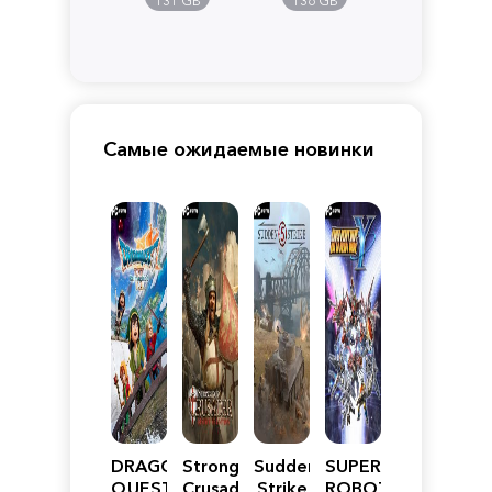
131 GB
136 GB
Самые ожидаемые новинки
DRAGON
Stronghold
Sudden
SUPER
QUEST
Crusader:
Strike
ROBOT