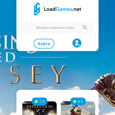
Войти
7
5.9
6.5