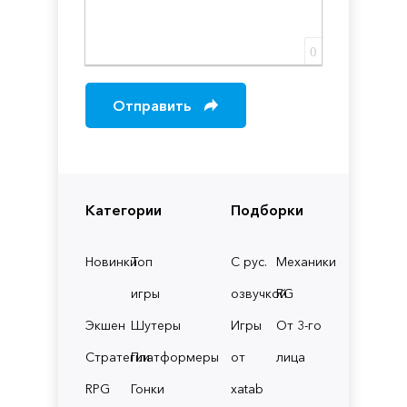
0
Отправить
Категории
Подборки
Новинки
Топ
С рус.
Механики
игры
озвучкой
RG
Экшен
Шутеры
Игры
От 3-го
Стратегии
Платформеры
от
лица
RPG
Гонки
xatab