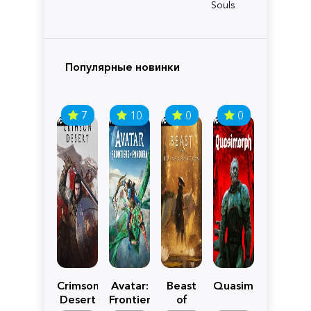
Souls
Популярные новинки
7
10
0
0
Crimson
Avatar:
Beast
Quasimorph
Desert
Frontiers
of