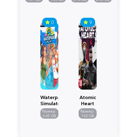
0
9
Waterpark
Atomic
Simulator
Heart
Размер:
Размер:
6.65 GB
163 GB