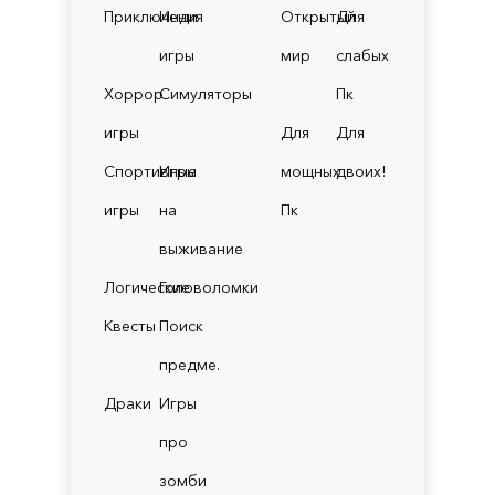
Приключения
Инди
Открытый
Для
игры
мир
слабых
Хоррор
Симуляторы
Пк
игры
Для
Для
Спортивные
Игры
мощных
двоих!
игры
на
Пк
выживание
Логические
Головоломки
Квесты
Поиск
предме.
Драки
Игры
про
зомби