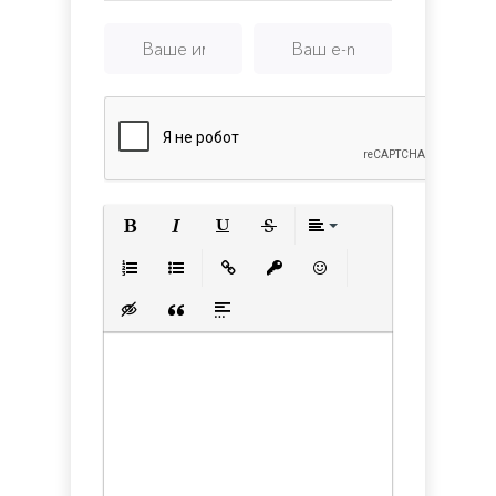
Tactics
Game
Полужирный
Курсив
Подчеркнутый
Зачеркнутый
Выравнивани
Нумерованный список
Маркированный список
Вставить ссылку
Вставить защищенную с
Вставить смайлик
Вставка скрытого текста
Вставка цитаты
Вставка спойлера