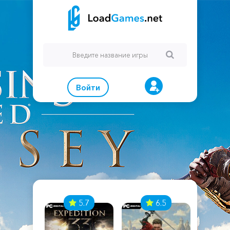
Войти
7
5.7
6.5