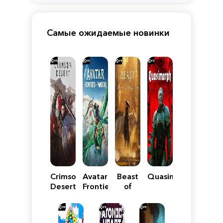
Самые ожидаемые новинки
Crimson
Avatar:
Beast
Quasimorph
Desert
Frontiers
of
of
Reincarnation
Pandora