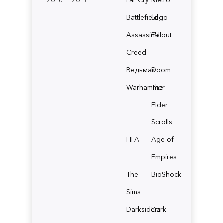
Battlefield
Lego
Assassin's
Fallout
Creed
Ведьмак
Doom
Warhammer
The
Elder
Scrolls
FIFA
Age of
Empires
The
BioShock
Sims
Darksiders
Dark