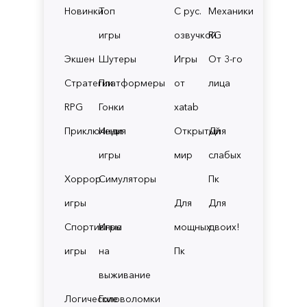
Новинки
Топ
С рус.
Механики
игры
озвучкой
RG
Экшен
Шутеры
Игры
От 3-го
Стратегии
Платформеры
от
лица
RPG
Гонки
xatab
Приключения
Инди
Открытый
Для
игры
мир
слабых
Хоррор
Симуляторы
Пк
игры
Для
Для
Спортивные
Игры
мощных
двоих!
игры
на
Пк
выживание
Логические
Головоломки