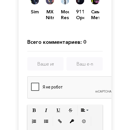
SimAirport
MX
Mountain
911
Симулятор
Nitro:
Rescue
Operator
Метро
Unleashed
Simulator
Всего комментариев: 0
Полужирный
Курсив
Подчеркнутый
Зачеркнутый
Выравнивани
Нумерованный список
Маркированный список
Вставить ссылку
Вставить защищенную с
Вставить смайлик