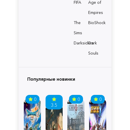
FIFA
Age of
Empires
The
BioShock
Sims
Darksiders
Dark
Souls
Популярные новинки
0
0
0
3.5