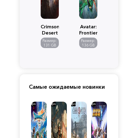
Crimson
Avatar:
Desert
Frontiers
of
Размер:
Размер:
Pandora
131 GB
136 GB
Самые ожидаемые новинки