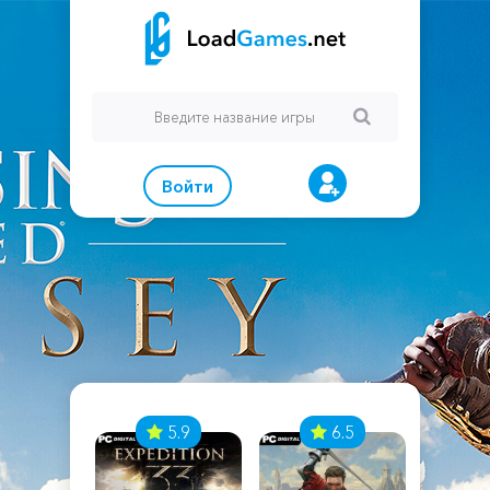
Войти
7
5.9
6.5