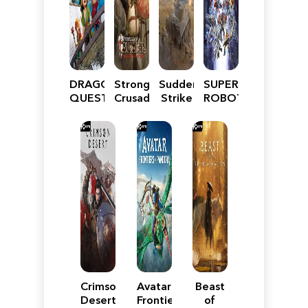
DRAGON
Stronghold
Sudden
SUPER
QUEST
Crusader:
Strike
ROBOT
VII
Definitive
5
WARS
Reimagined
Edition
Y
Crimson
Avatar:
Beast
Desert
Frontiers
of