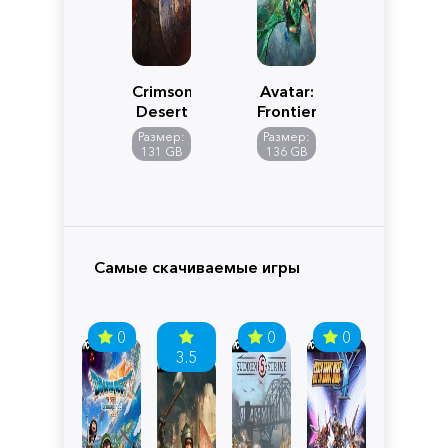
Crimson
Avatar:
Desert
Frontiers
of
Размер:
Размер:
Pandora
131 GB
136 GB
Самые скачиваемые игры
0
0
0
3.5