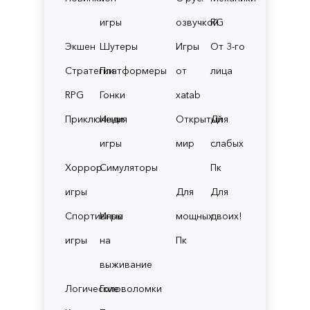
игры
озвучкой
RG
Экшен
Шутеры
Игры
От 3-го
Стратегии
Платформеры
от
лица
RPG
Гонки
xatab
Приключения
Инди
Открытый
Для
игры
мир
слабых
Хоррор
Симуляторы
Пк
игры
Для
Для
Спортивные
Игры
мощных
двоих!
игры
на
Пк
выживание
Логические
Головоломки