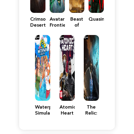
Crimson
Avatar:
Beast
Quasimorph
Desert
Frontiers
of
of
Reincarnation
Pandora
Waterpark
Atomic
The
Simulator
Heart
Relic:
First
Guardian