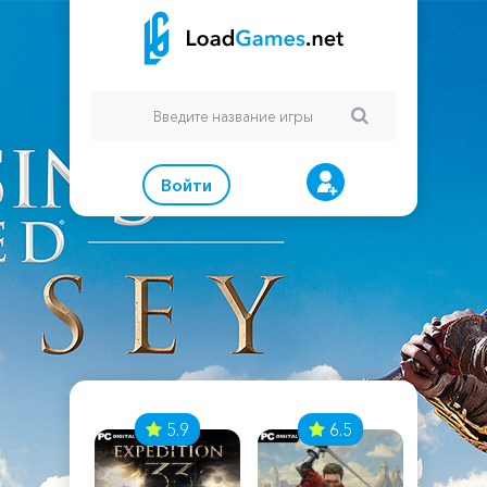
Войти
7
5.9
6.5