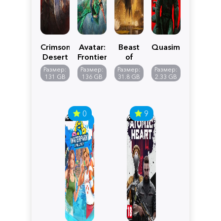
Crimson
Avatar:
Beast
Quasimorph
Desert
Frontiers
of
of
Reincarnation
Размер:
Размер:
Размер:
Размер:
Pandora
131 GB
136 GB
31.8 GB
2.33 GB
0
9