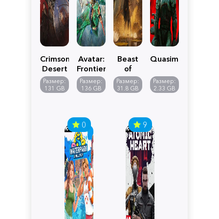
Crimson
Avatar:
Beast
Quasimorph
Desert
Frontiers
of
of
Reincarnation
Размер:
Размер:
Размер:
Размер:
Pandora
131 GB
136 GB
31.8 GB
2.33 GB
0
9