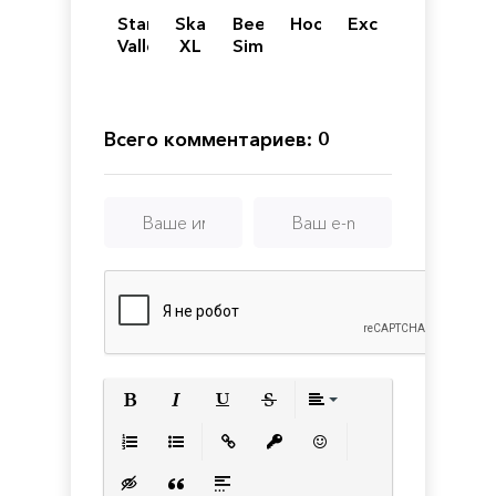
Startup
Skater
Bee
Hoodo
Exception
Valley
XL
Simulator
Adventure
-
-
The
Episode
Ultimate
1
Skateboarding
Всего комментариев: 0
Game
Полужирный
Курсив
Подчеркнутый
Зачеркнутый
Выравнивани
Нумерованный список
Маркированный список
Вставить ссылку
Вставить защищенную с
Вставить смайлик