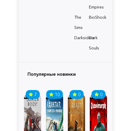
Empires
The
BioShock
Sims
Darksiders
Dark
Souls
Популярные новинки
7
10
0
0