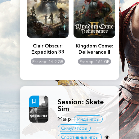
n's Creed
Clair Obscur:
Kingdom Come:
The La
dows
Expedition 33
Deliverance II
Pa
Rema
: 117 GB
Размер: 44.9 GB
Размер: 164 GB
Размер
Session: Skate
Sim
Жанр:
Инди игры
Симуляторы
Спортивные игры