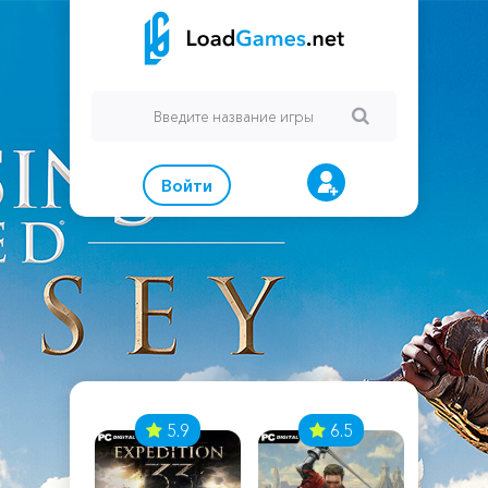
Войти
7
5.9
6.5