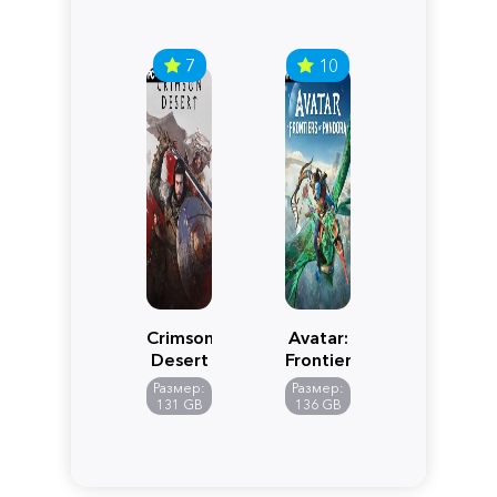
7
10
Crimson
Avatar:
Desert
Frontiers
of
Размер:
Размер:
Pandora
131 GB
136 GB