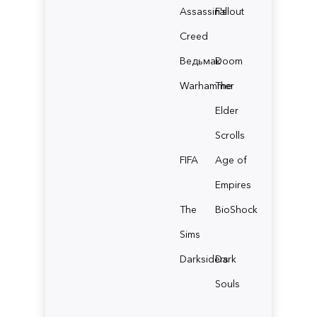
Assassin's
Fallout
Creed
Ведьмак
Doom
Warhammer
The
Elder
Scrolls
FIFA
Age of
Empires
The
BioShock
Sims
Darksiders
Dark
Souls