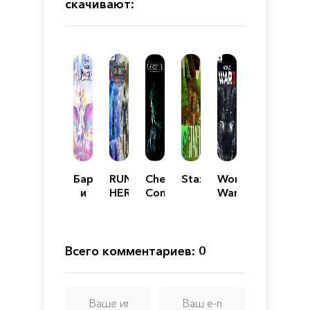
скачивают:
Барби
RUNNER
Chernobylite:
Staxel
World
и
HEROES:
Complete
War
Волшебство
The
Edition
3
Пегаса
curse
of
night
Всего комментариев: 0
and
day