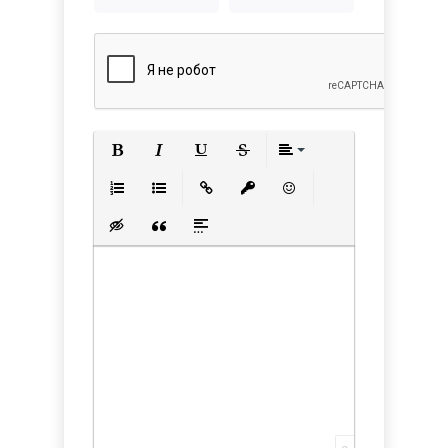
Полужирный
Курсив
Подчеркнутый
Зачеркнутый
Выравнивани
Нумерованный список
Маркированный список
Вставить ссылку
Вставить защищенную с
Вставить смайлик
Вставка скрытого текста
Вставка цитаты
Вставка спойлера