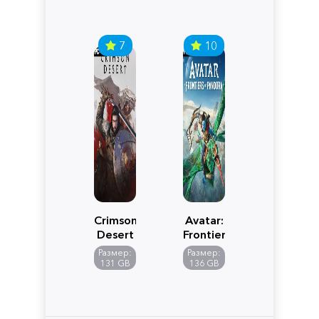
7
10
Crimson
Avatar:
Desert
Frontiers
of
Размер:
Размер:
Pandora
131 GB
136 GB