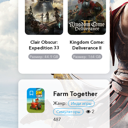
n's Creed
Clair Obscur:
Kingdom Come:
The La
dows
Expedition 33
Deliverance II
Pa
Rema
: 117 GB
Размер: 44.9 GB
Размер: 164 GB
Размер
Farm Together
Жанр:
Инди игры
2
Симуляторы
487