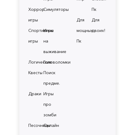
Хоррор
Симуляторы
Пк
игры
Для
Для
Спортивные
Игры
мощных
двоих!
игры
на
Пк
выживание
Логические
Головоломки
Квесты
Поиск
предме.
Драки
Игры
про
зомби
Песочницы
Онлайн