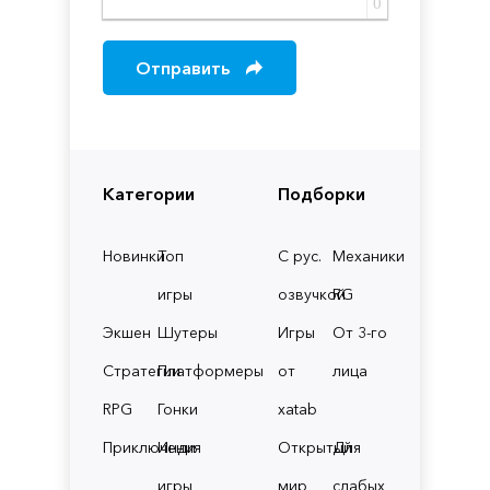
0
Отправить
Категории
Подборки
Новинки
Топ
С рус.
Механики
игры
озвучкой
RG
Экшен
Шутеры
Игры
От 3-го
Стратегии
Платформеры
от
лица
RPG
Гонки
xatab
Приключения
Инди
Открытый
Для
игры
мир
слабых