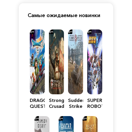
Самые ожидаемые новинки
DRAGON
Stronghold
Sudden
SUPER
QUEST
Crusader:
Strike
ROBOT
VII
Definitive
5
WARS
Reimagined
Edition
Y