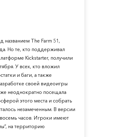
од названием The Farm 51,
да. Но те, кто поддерживал
атформе Kickstarter, получили
ября. У всех, кто вложил
татки и баги, а также
разработке своей видеоигры
даже неоднократно посещала
осферой этого места и собрать
сталось незамеченным. В версии
восемь часов. Игроки имеют
мы”, на территорию