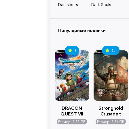
Darksiders
Dark Souls
Популярные новинки
0
3.5
DRAGON
Stronghold
QUEST VII
Crusader:
Reimagined
Definitive
Размер: 7.77 GB
Размер: 7.31 GB
Edition