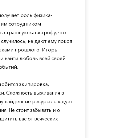
получает роль физика-
шим сотрудником
 страшную катастрофу, что
 случилось, не дают ему покоя
зраками прошлого, Игорь
и найти любовь всей своей
обытий.
добится экипировка,
ки. Сложность выживания в
му найденные ресурсы следует
я. Не стоит забывать и о
щитить вас от всяческих