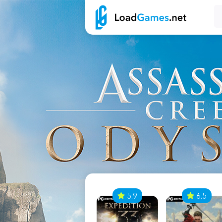
7
5.9
6.5