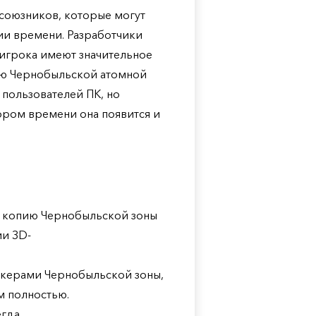
союзников, которые могут
ии времени. Разработчики
 игрока имеют значительное
рию Чернобыльской атомной
 пользователей ПК, но
кором времени она появится и
 копию Чернобыльской зоны
ии ЗD-
лкерами Чернобыльской зоны,
м полностью.
гда.