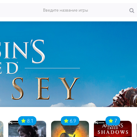
8.1
6.9
7