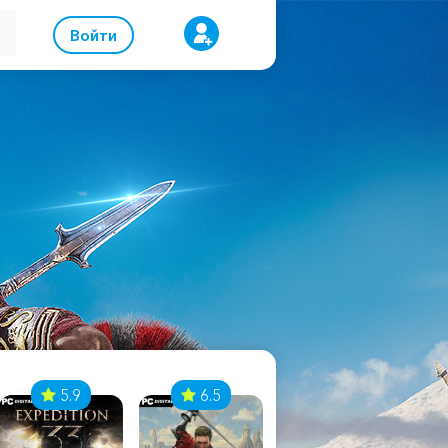
Войти
5.9
6.5
8.1