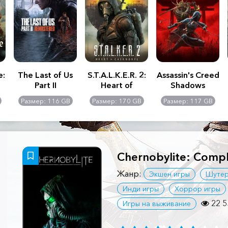
e:
The Last of Us
S.T.A.L.K.E.R. 2:
Assassin's Creed
Part II
Heart of
Shadows
Remastered
Chernobyl -
Размер: 116 GB
Размер: 170 GB
Размер: 117 GB
Ultimate Edition
Chernobylite: Compl
Жанр:
Экшен игры
Шуте
Инди игры
Хоррор игры
22 5
Игры на выживание