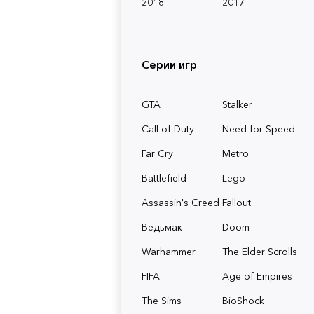
2018
2017
Серии игр
GTA
Stalker
Call of Duty
Need for Speed
Far Cry
Metro
Battlefield
Lego
Assassin's Creed
Fallout
Ведьмак
Doom
Warhammer
The Elder Scrolls
FIFA
Age of Empires
The Sims
BioShock