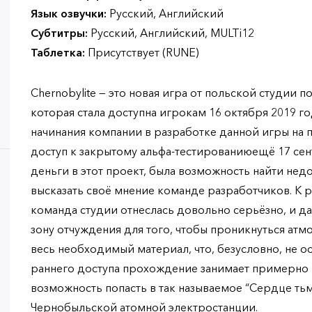
Язык озвучки:
Русский, Английский
Субтитры:
Русский, Английский, MULTi12
Таблетка:
Присутствует (RUNE)
Chernobylite — это новая игра от польской студии п
которая стала доступна игрокам 16 октября 2019 го
начинания компании в разработке данной игры на пл
доступ к закрытому альфа-тестированиюещё 17 сент
деньги в этот проект, была возможность найти недос
высказать своё мнение команде разработчиков. К 
команда студии отнеслась довольно серьёзно, и 
зону отчуждения для того, чтобы проникнуться атм
весь необходимый материал, что, безусловно, не о
раннего доступа прохождение занимает примерно 
возможность попасть в так называемое “Сердце ть
Чернобыльской атомной электростанции.