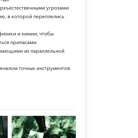
ерхъестественными угрозами.
ю, в которой переплелись
физики и химии, чтобы
ься припасами.
вающими из параллельной
сеналом точных инструментов