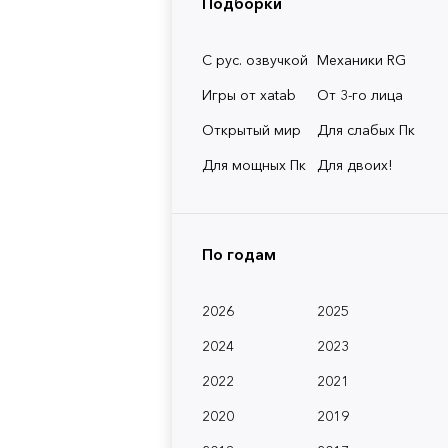
Подборки
С рус. озвучкой
Механики RG
Игры от xatab
От 3-го лица
Открытый мир
Для слабых Пк
Для мощных Пк
Для двоих!
По годам
2026
2025
2024
2023
2022
2021
2020
2019