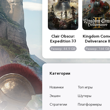
.R. 2:
Assassin's Creed
Clair Obscur:
Kingdom Com
of
Shadows
Expedition 33
Deliverance II
l -
0 GB
Размер: 117 GB
Размер: 44.9 GB
Размер: 164 GB
dition
Категории
Новинки
Топ игры
Экшен
Шутеры
Стратегии
Платформеры