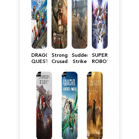
DRAGON
Stronghold
Sudden
SUPER
QUEST
Crusader:
Strike
ROBOT
VII
Definitive
5
WARS
Reimagined
Edition
Y