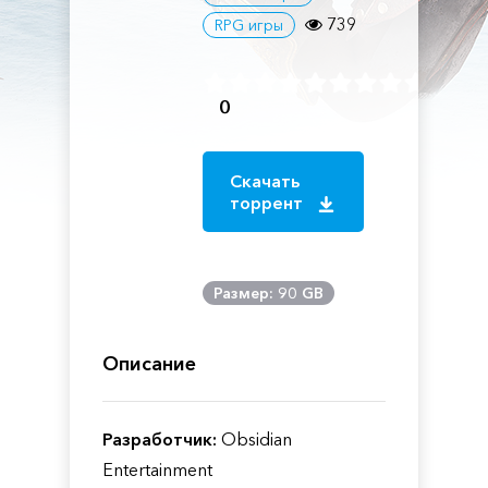
739
RPG игры
0
Скачать
торрент
Размер: 90 GB
Описание
Разработчик:
Obsidian
Entertainment