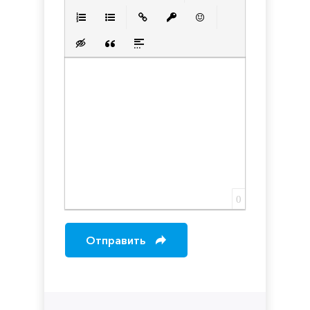
Полужирный
Курсив
Подчеркнутый
Зачеркнутый
Выравнивани
Нумерованный список
Маркированный список
Вставить ссылку
Вставить защищенную с
Вставить смайлик
Вставка скрытого текста
Вставка цитаты
Вставка спойлера
0
Отправить