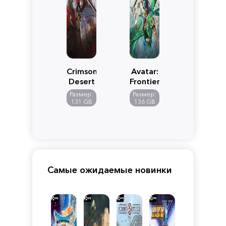
Crimson
Avatar:
Desert
Frontiers
of
Размер:
Размер:
Pandora
131 GB
136 GB
Самые ожидаемые новинки