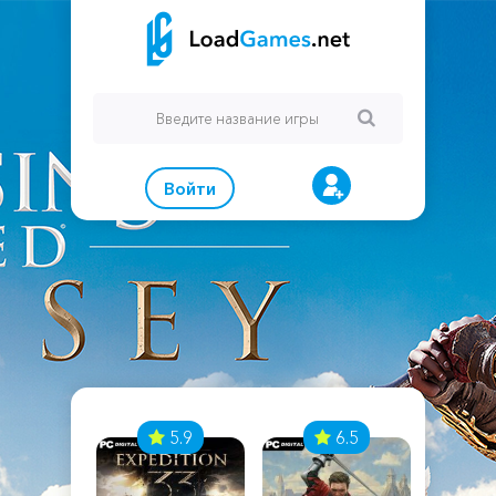
Войти
7
5.9
6.5