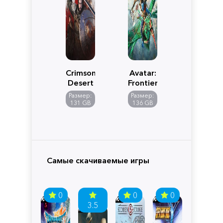
Crimson
Avatar:
Desert
Frontiers
of
Размер:
Размер:
Pandora
131 GB
136 GB
Самые скачиваемые игры
0
0
0
3.5