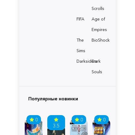
Scrolls
FIFA
Age of
Empires
The
BioShock
Sims
Darksiders
Dark
Souls
Популярные новинки
0
0
0
3.5