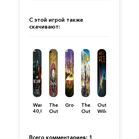
С этой игрой также
скачивают:
Warhammer
The
Grounded
The
Outer
40,000:
Outer
Outer
Wilds
Inquisitor
Worlds:
Worlds
-
Spacer's
Martyr
Choice
Edition
Всего комментариев: 1