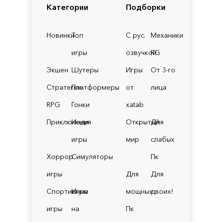
Категории
Подборки
Новинки
Топ
С рус.
Механики
игры
озвучкой
RG
Экшен
Шутеры
Игры
От 3-го
Стратегии
Платформеры
от
лица
RPG
Гонки
xatab
Приключения
Инди
Открытый
Для
игры
мир
слабых
Хоррор
Симуляторы
Пк
игры
Для
Для
Спортивные
Игры
мощных
двоих!
игры
на
Пк