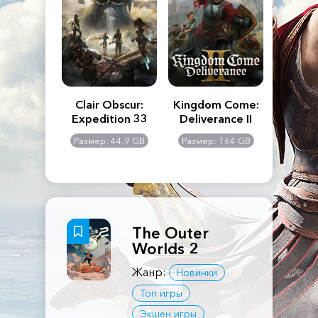
n's Creed
Clair Obscur:
Kingdom Come:
The La
dows
Expedition 33
Deliverance II
Pa
Rema
: 117 GB
Размер: 44.9 GB
Размер: 164 GB
Размер
The Outer
Worlds 2
Жанр:
Новинки
Топ игры
Экшен игры