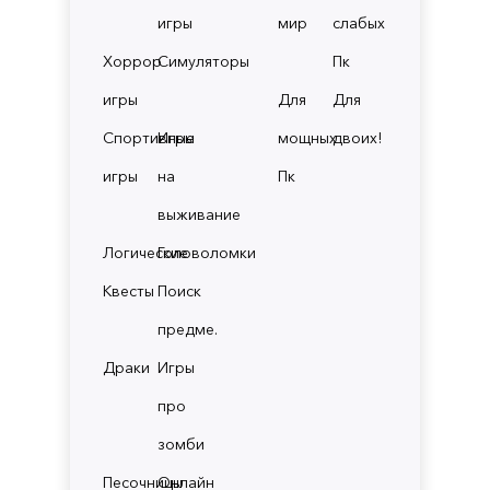
игры
мир
слабых
Хоррор
Симуляторы
Пк
игры
Для
Для
Спортивные
Игры
мощных
двоих!
игры
на
Пк
выживание
Логические
Головоломки
Квесты
Поиск
предме.
Драки
Игры
про
зомби
Песочницы
Онлайн