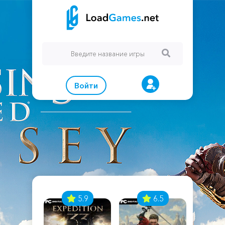
Войти
7
5.9
6.5