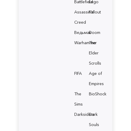
Battlefield
Lego
Assassin's
Fallout
Creed
Ведьмак
Doom
Warhammer
The
Elder
Scrolls
FIFA
Age of
Empires
The
BioShock
Sims
Darksiders
Dark
Souls