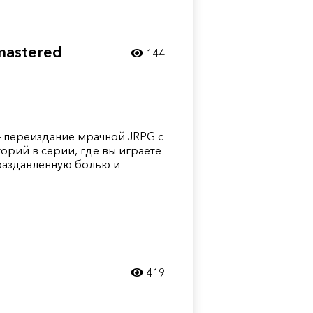
emastered
144
d – переиздание мрачной JRPG с
орий в серии, где вы играете
 раздавленную болью и
е
419