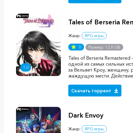
Tales of Berseria R
Жанр:
RPG игры
0
Размер: 12.8 GB
Tales of Berseria Remastere
одной из самых сильных ист
1.0
за Вельвет Кроу, женщину,
жаждущую мести. Действи
Скачать торрент
Dark Envoy
Жанр:
RPG игры