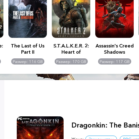
e:
The Last of Us
S.T.A.L.K.E.R. 2:
Assassin's Creed
Part II
Heart of
Shadows
Remastered
Chernobyl -
Размер: 116 GB
Размер: 170 GB
Размер: 117 GB
Ultimate Edition
Dragonkin: The Bani