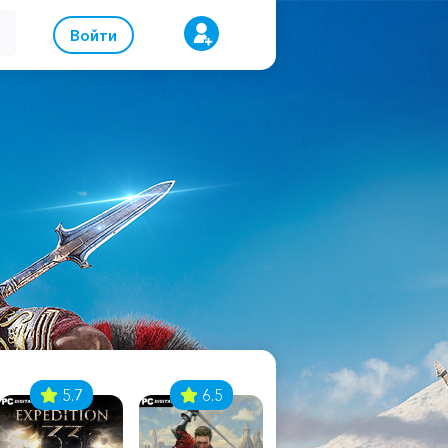
Войти
5.7
6.5
8.1