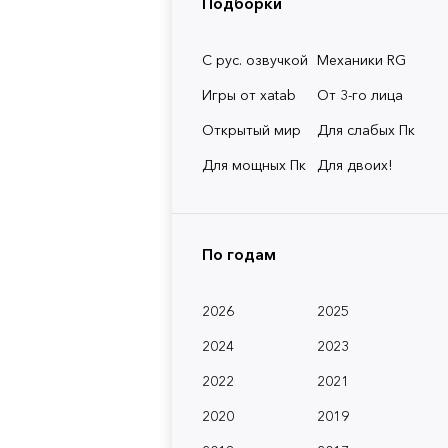
Подборки
С рус. озвучкой
Механики RG
Игры от xatab
От 3-го лица
Открытый мир
Для слабых Пк
Для мощных Пк
Для двоих!
По годам
2026
2025
2024
2023
2022
2021
2020
2019