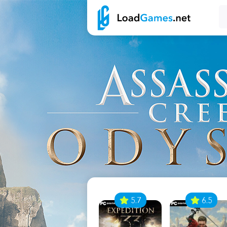
7
5.7
6.5