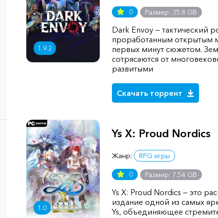
0
Размер: 35.8 GB
Dark Envoy — тактический 
проработанным открытым 
1.9.2
первых минут сюжетом. Зем
сотрясаются от многовеко
развитыми
Скачать торрент
Ys X: Proud Nordics
Жанр:
RPG игры
0
Размер: 7.54 GB
Ys X: Proud Nordics — это 
издание одной из самых яр
1.0
Ys, объединяющее стремит