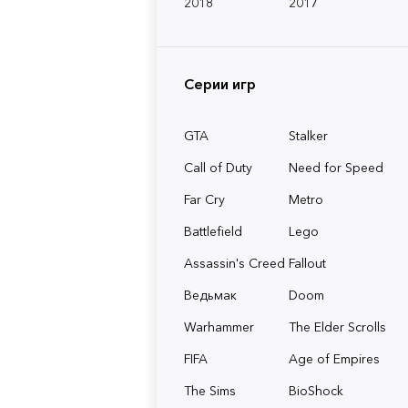
2018
2017
Серии игр
GTA
Stalker
Call of Duty
Need for Speed
Far Cry
Metro
Battlefield
Lego
Assassin's Creed
Fallout
Ведьмак
Doom
Warhammer
The Elder Scrolls
FIFA
Age of Empires
The Sims
BioShock