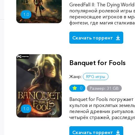
GreedFall II: The Dying Wor
популярной ролевой игры 
1.0
переносящее игроков в мр
фэнтези, где магия сталкив
Скачать торрент
Banquet for Fools
Жанр:
RPG игры
0
Размер: 31 GB
Banquet for Fools погружае
культов и проклятых земель,
1.0
пеленой древних ритуалов. 
четырёх стражей, расследу
Скачать торрент