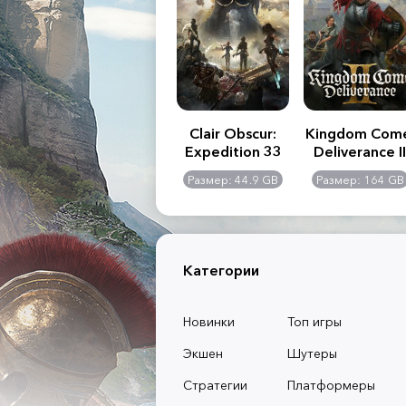
.R. 2:
Assassin's Creed
Clair Obscur:
Kingdom Com
of
Shadows
Expedition 33
Deliverance II
l -
0 GB
Размер: 117 GB
Размер: 44.9 GB
Размер: 164 GB
dition
Категории
Новинки
Топ игры
Экшен
Шутеры
Стратегии
Платформеры