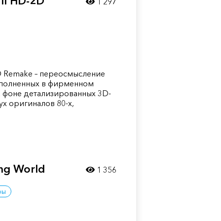
II HD-2D
1 297
D Remake – переосмысление
ыполненных в фирменном
а фоне детализированных 3D-
х оригиналов 80-х,
ing World
1 356
ры