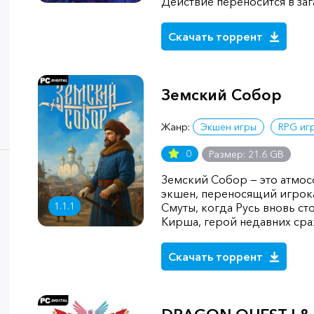
Действие переносится в за
Скачать торрент
Земский Собор
Жанр:
Экшен игры
RPG иг
0
Размер: 21.6 GB
Земский Собор — это атмо
экшен, переносящий игрок
1.1.1
Смуты, когда Русь вновь ст
Кирша, герой недавних сра
Скачать торрент