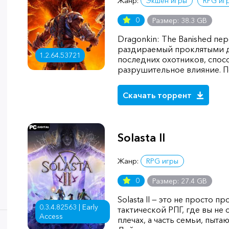
Жанр:
Экшен игры
RPG иг
0
Размер: 38.3 GB
Dragonkin: The Banished пер
раздираемый проклятыми д
1.2.64.53721
последних охотников, спос
разрушительное влияние. П
Скачать торрент
Solasta II
Жанр:
RPG игры
0
Размер: 27.4 GB
Solasta II — это не просто 
0.3.4.82563 | Early
тактической РПГ, где вы не
Access
плечах, а часть семьи, пыт