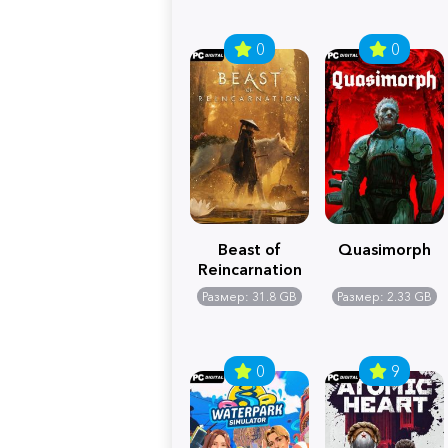
0
0
Beast of
Quasimorph
Reincarnation
Размер: 31.8 GB
Размер: 2.33 GB
0
9