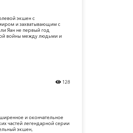
ролевой экшен с
миром и захватывающим с
ли Яан не первый год
вой войны между людьми и
128
расширенное и окончательное
ких частей легендарной серии
ельный экшен,