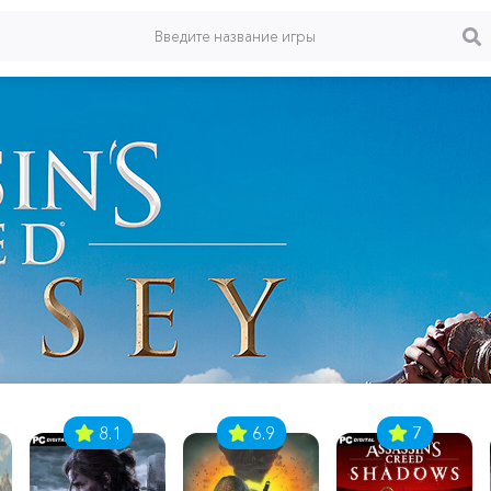
8.1
6.9
7