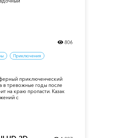
гадочный
806
ры
Приключения
сферный приключенческий
а в тревожные годы после
оит на краю пропасти. Казак
жений с