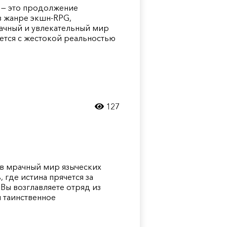
ld — это продолжение
в жанре экшн-RPG,
ачный и увлекательный мир
ается с жестокой реальностью
127
т в мрачный мир языческих
 где истина прячется за
Вы возглавляете отряд из
я таинственное