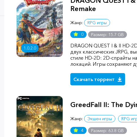
DRAGON QUEST I & 
Remake
Жанр:
RPG игры
0
Размер: 15.7 GB
DRAGON QUEST I & II HD-2
1.0.2.0
двух классических JRPG, в
стиле HD-2D: 2D-спрайты н
локаций. Игры сохраняют ду
Скачать торрент
GreedFall II: The Dy
Жанр:
Экшен игры
RPG иг
4
Размер: 63.8 GB