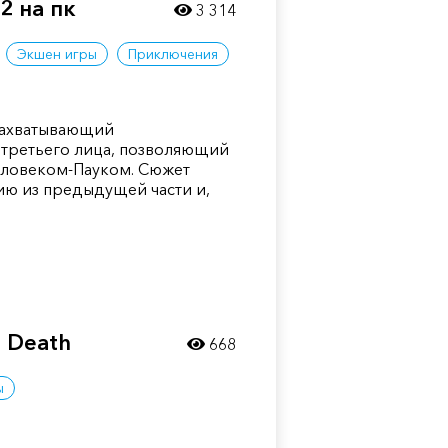
2 на пк
3 314
Экшен игры
Приключения
о захватывающий
 третьего лица, позволяющий
еловеком-Пауком. Сюжет
ию из предыдущей части и,
f Death
668
ы