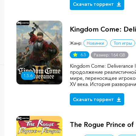
Скачать торрент
Kingdom Come: Deliv
Жанр:
Новинки
Топ игры
6.5
Размер: 164 GB
Kingdom Come: Deliverance 
продолжение реалистичной
1.5.6
мире, переносящее игрок
XV века. История разворач
Скачать торрент
The Rogue Prince of 