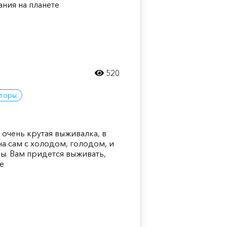
ания на планете
520
торы
это очень крутая выживалка, в
а сам с холодом, голодом, и
ы. Вам придется выживать,
се