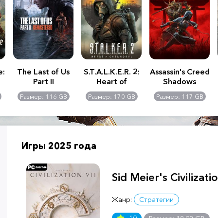
e:
The Last of Us
S.T.A.L.K.E.R. 2:
Assassin's Creed
Part II
Heart of
Shadows
Remastered
Chernobyl -
Размер: 116 GB
Размер: 170 GB
Размер: 117 GB
Ultimate Edition
Игры 2025 года
Sid Meier's Civilizatio
Жанр:
Стратегии