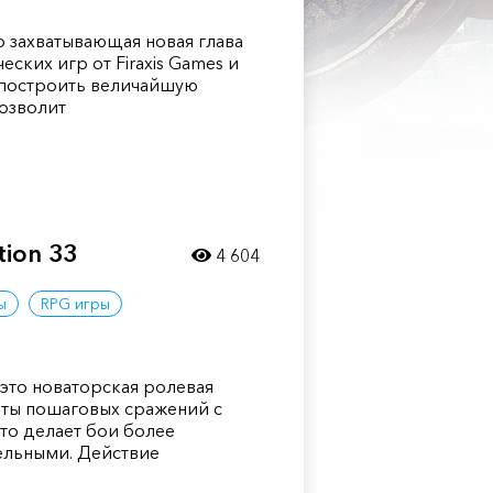
— это захватывающая новая глава
ских игр от Firaxis Games и
е построить величайшую
озволит
tion 33
4 604
ы
RPG игры
 — это новаторская ролевая
ты пошаговых сражений с
то делает бои более
ельными. Действие