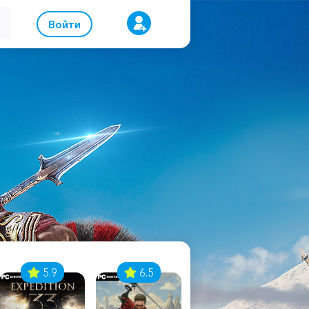
Войти
5.9
6.5
8.1