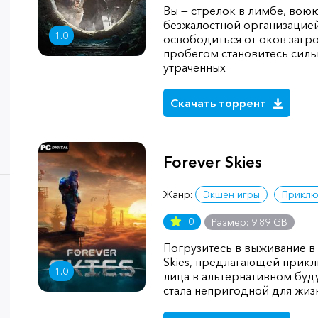
Вы — стрелок в лимбе, вою
безжалостной организацие
1.0
освободиться от оков загр
пробегом становитесь силь
утраченных
Скачать торрент
Forever Skies
Жанр:
Экшен игры
Приклю
0
Размер: 9.89 GB
Погрузитесь в выживание в 
Skies, предлагающей прикл
1.0
лица в альтернативном буд
стала непригодной для жиз