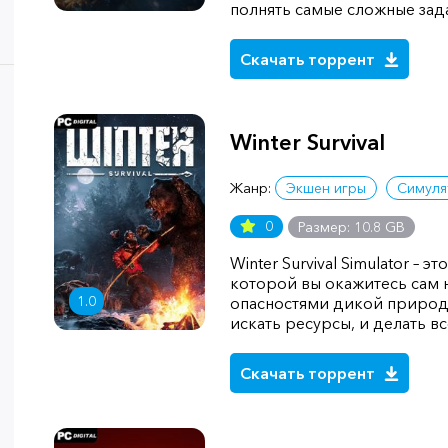
полнять самые сложные зад
Скачать торрент
Winter Survival
Жанр:
Экшен игры
Симуля
0
Размер: 10.8 GB
Winter Survival Simulator – 
которой вы окажитесь сам н
1.0
опасностями дикой природ
искать ресурсы, и делать в
Скачать торрент