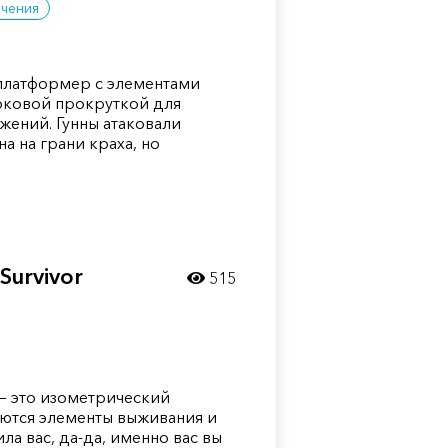
чения
— платформер с элементами
оковой прокруткой для
ений. Гунны атаковали
на на грани краха, но
Survivor
515
r — это изометрический
ются элементы выживания и
ла вас, да-да, именно вас вы