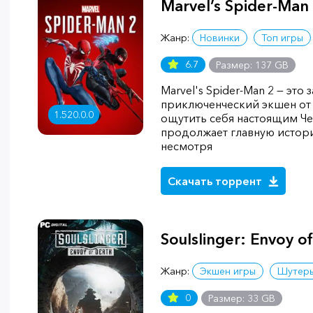
Marvel’s Spider-Man 
Жанр:
Новинки
Топ игры
6.7
Размер: 137 GB
Marvel's Spider-Man 2 — эт
приключенческий экшен от
1.520.0.0
ощутить себя настоящим Ч
продолжает главную истор
несмотря
Скачать торрент
Soulslinger: Envoy o
Жанр:
Экшен игры
Шутер
0
Размер: 33 GB