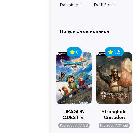
Darksiders
Dark Souls
Популярные новинки
0
3.5
DRAGON
Stronghold
QUEST VII
Crusader:
Reimagined
Definitive
Размер: 7.77 GB
Размер: 7.31 GB
Edition