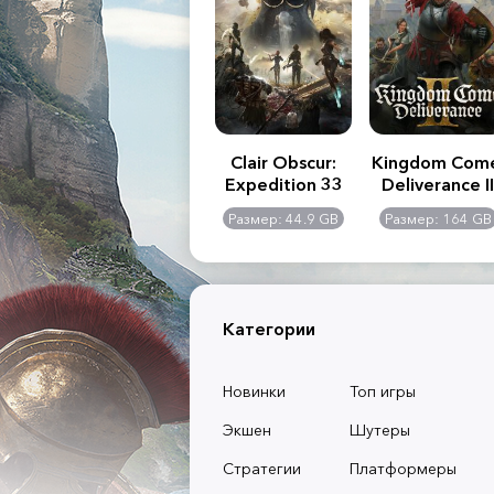
.R. 2:
Assassin's Creed
Clair Obscur:
Kingdom Com
of
Shadows
Expedition 33
Deliverance II
l -
0 GB
Размер: 117 GB
Размер: 44.9 GB
Размер: 164 GB
dition
Категории
Новинки
Топ игры
Экшен
Шутеры
Стратегии
Платформеры