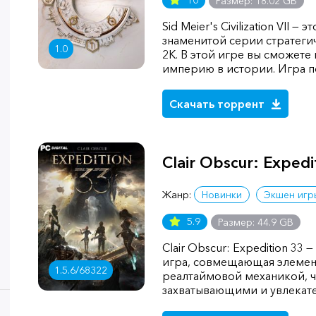
10
Размер: 18.02 GB
Sid Meier's Civilization VII 
знаменитой серии стратегиче
1.0
2K. В этой игре вы сможет
империю в истории. Игра п
Скачать торрент
Clair Obscur: Expedi
Жанр:
Новинки
Экшен игр
5.9
Размер: 44.9 GB
Clair Obscur: Expedition 33
игра, совмещающая элемен
1.5.6/68322
реалтаймовой механикой, ч
захватывающими и увлекат