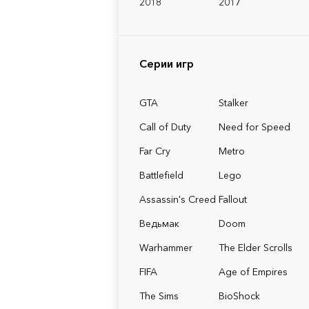
2018
2017
Серии игр
GTA
Stalker
Call of Duty
Need for Speed
Far Cry
Metro
Battlefield
Lego
Assassin's Creed
Fallout
Ведьмак
Doom
Warhammer
The Elder Scrolls
FIFA
Age of Empires
The Sims
BioShock