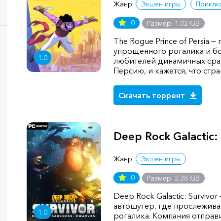
Жанр:
Экшен игры
Приклю
0
Размер: 1.02 GB
The Rogue Prince of Persia 
упрощенного рогалика и б
1.0
любителей динамичных сраж
Персию, и кажется, что стра
Скачать торрент
Deep Rock Galactic: 
Жанр:
Экшен игры
0
Размер: 2.28 GB
Deep Rock Galactic: Survivo
автошутер, где прослежива
1.0
рогалика. Компания отправи