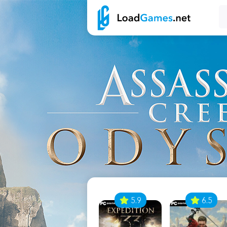
7
5.9
6.5