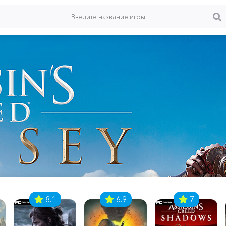
8.1
6.9
7