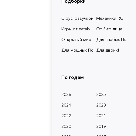
Подборки
С рус. озвучкой
Механики RG
Игры от xatab
От 3-го лица
Открытый мир
Для слабых Пк
Для мощных Пк
Для двоих!
По годам
2026
2025
2024
2023
2022
2021
2020
2019