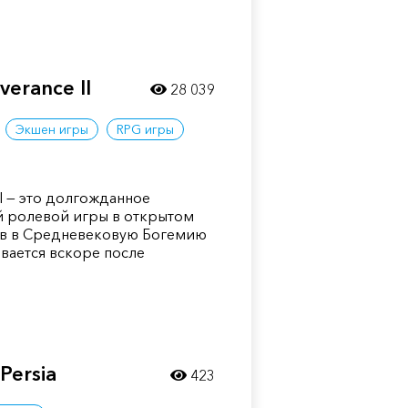
erance II
28 039
Экшен игры
RPG игры
II — это долгожданное
 ролевой игры в открытом
ов в Средневековую Богемию
ивается вскоре после
Persia
423