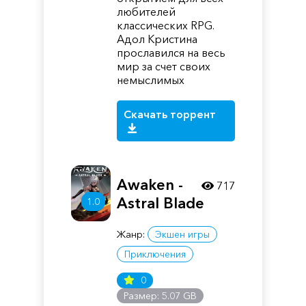
любителей
классических RPG.
Адол Кристина
прославился на весь
мир за счет своих
немыслимых
Скачать торрент
Awaken -
717
Astral Blade
1.0
Жанр:
Экшен игры
Приключения
0
Размер: 5.07 GB