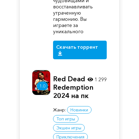
чудовищами и
восстанавливать
утраченную
гармонию. Вы
играете за
уникального
Скачать торрент
Red Dead
1 299
1.0
Redemption
2024 на пк
Жанр:
Новинки
Топ игры
Экшен игры
Приключения