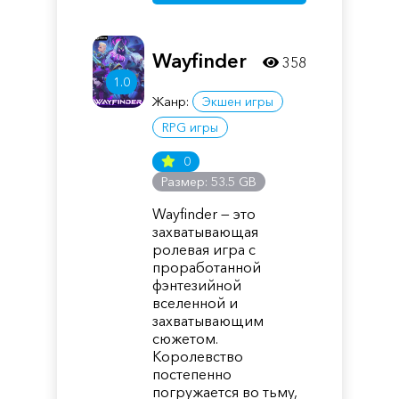
Wayfinder
358
1.0
Жанр:
Экшен игры
RPG игры
0
Размер: 53.5 GB
Wayfinder — это
захватывающая
ролевая игра с
проработанной
фэнтезийной
вселенной и
захватывающим
сюжетом.
Королевство
постепенно
погружается во тьму,