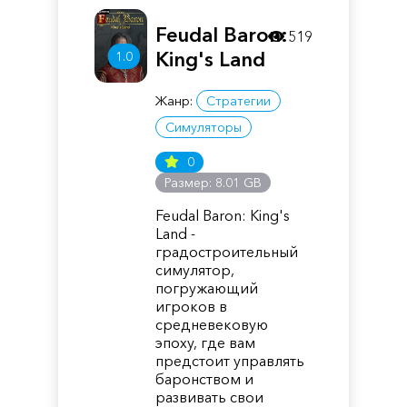
Feudal Baron:
519
King's Land
1.0
Жанр:
Стратегии
Симуляторы
0
Размер: 8.01 GB
Feudal Baron: King's
Land -
градостроительный
симулятор,
погружающий
игроков в
средневековую
эпоху, где вам
предстоит управлять
баронством и
развивать свои