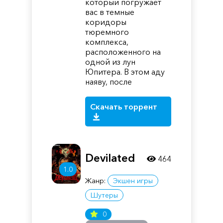
который погружает
вас в темные
коридоры
тюремного
комплекса,
расположенного на
одной из лун
Юпитера. В этом аду
наяву, после
Скачать торрент
Devilated
464
1.0
Жанр:
Экшен игры
Шутеры
0