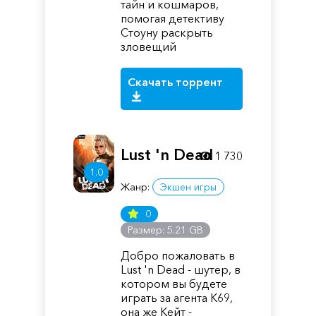
тайн и кошмаров,
помогая детективу
Стоуну раскрыть
зловещий
Скачать торрент
Lust 'n Dead
1 730
1.0
Жанр:
Экшен игры
0
Размер: 5.21 GB
Добро пожаловать в
Lust 'n Dead - шутер, в
котором вы будете
играть за агента K69,
она же Кейт -