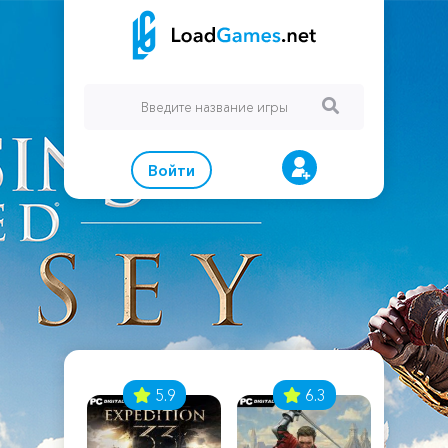
Войти
7
5.9
6.3