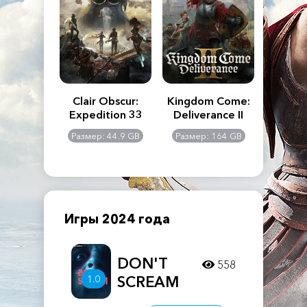
n's Creed
Clair Obscur:
Kingdom Come:
The La
dows
Expedition 33
Deliverance II
Pa
Rema
: 117 GB
Размер: 44.9 GB
Размер: 164 GB
Размер
Игры 2024 года
DON'T
558
1.0
SCREAM