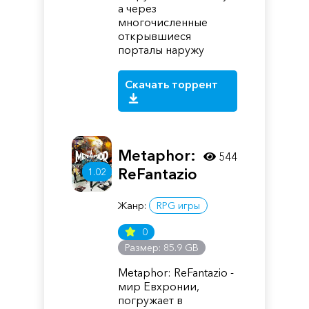
а через
многочисленные
открывшиеся
порталы наружу
Скачать торрент
Metaphor:
544
ReFantazio
1.02
Жанр:
RPG игры
0
Размер: 85.9 GB
Metaphor: ReFantazio -
мир Евхронии,
погружает в