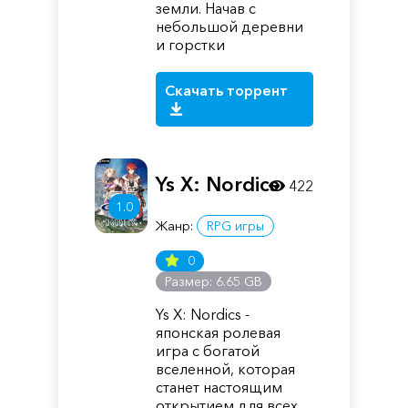
земли. Начав с
небольшой деревни
и горстки
Скачать торрент
Ys X: Nordics
422
1.0
Жанр:
RPG игры
0
Размер: 6.65 GB
Ys X: Nordics -
японская ролевая
игра с богатой
вселенной, которая
станет настоящим
открытием для всех