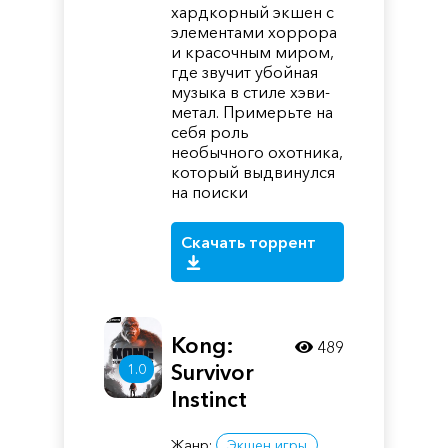
хардкорный экшен с
элементами хоррора
и красочным миром,
где звучит убойная
музыка в стиле хэви-
метал. Примерьте на
себя роль
необычного охотника,
который выдвинулся
на поиски
Скачать торрент
Kong:
489
Survivor
1.0
Instinct
Жанр:
Экшен игры