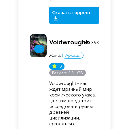
Скачать торрент
Voidwrought
393
1.0
Жанр:
Аркады
0
Размер: 3.31 GB
Voidwrought – вас
ждет мрачный мир
космического ужаса,
где вам предстоит
исследовать руины
древней
цивилизации,
сражаться с