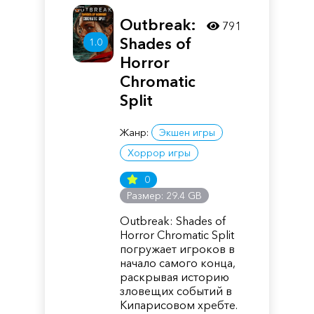
Outbreak:
791
Shades of
1.0
Horror
Chromatic
Split
Жанр:
Экшен игры
Хоррор игры
0
Размер: 29.4 GB
Outbreak: Shades of
Horror Chromatic Split
погружает игроков в
начало самого конца,
раскрывая историю
зловещих событий в
Кипарисовом хребте.