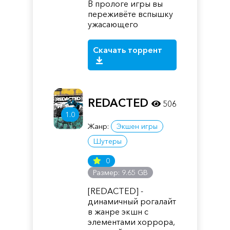
В прологе игры вы
переживёте вспышку
ужасающего
Скачать торрент
REDACTED
506
1.0
Жанр:
Экшен игры
Шутеры
0
Размер: 9.65 GB
[REDACTED] -
динамичный рогалайт
в жанре экшн с
элементами хоррора,