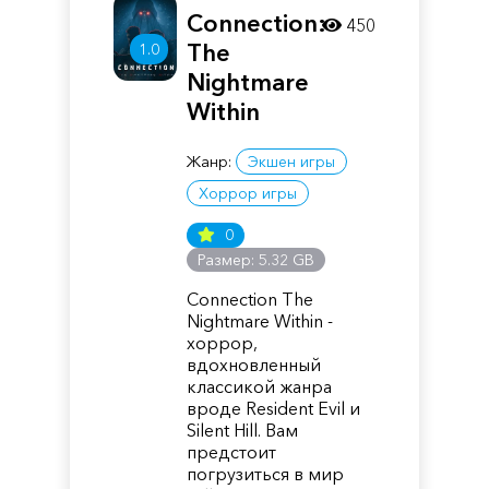
Connection:
450
The
1.0
Nightmare
Within
Жанр:
Экшен игры
Хоррор игры
0
Размер: 5.32 GB
Connection The
Nightmare Within -
хоррор,
вдохновленный
классикой жанра
вроде Resident Evil и
Silent Hill. Вам
предстоит
погрузиться в мир