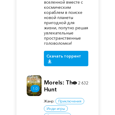
вселенной вместе с
космическим
кораблем в поиске
новой планеты
пригодной для
жизни, попутно решая
увлекательные
пространственные
головоломки!
Скачать торрент
Morels: The
2 632
Hunt
1.0
Жанр:
Приключения
Инди игры