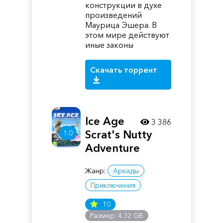
конструкции в духе
произведений
Маурица Эшера. В
этом мире действуют
иные законы
Скачать торрент
Ice Age
3 386
Scrat's Nutty
1.0
Adventure
Жанр:
Аркады
Приключения
10
Размер: 4.32 GB