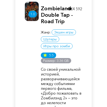
Zombieland:
4 592
Double Tap -
1.0
Road Trip
Жанр:
Экшен игры
Шутеры
Игры про зомби
5.5
Размер: 3.36 GB
Со своей уникальной
историей,
разворачивающейся
между событиями
первого фильма,
«Добро пожаловать в
Zомбилэнд 2» — это
до нелепости