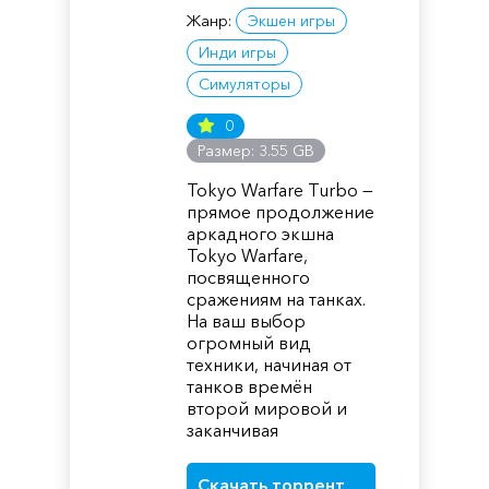
Жанр:
Экшен игры
Инди игры
Симуляторы
0
Размер: 3.55 GB
Tokyo Warfare Turbo —
прямое продолжение
аркадного экшна
Tokyo Warfare,
посвященного
сражениям на танках.
На ваш выбор
огромный вид
техники, начиная от
танков времён
второй мировой и
заканчивая
Скачать торрент