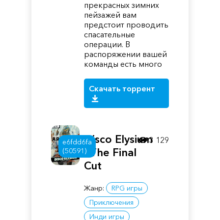
прекрасных зимних
пейзажей вам
предстоит проводить
спасательные
операции. В
распоряжении вашей
команды есть много
Скачать торрент
Disco Elysium
3 129
e6fdd6fa
- The Final
(50591)
Cut
Жанр:
RPG игры
Приключения
Инди игры