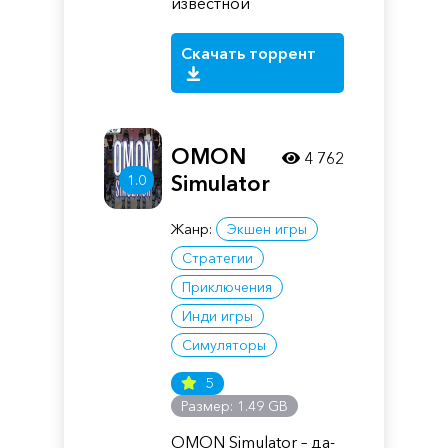
известной
Скачать торрент
OMON
4 762
Simulator
1.0
Жанр:
Экшен игры
Стратегии
Приключения
Инди игры
Симуляторы
5
Размер: 1.49 GB
OMON Simulator – да-