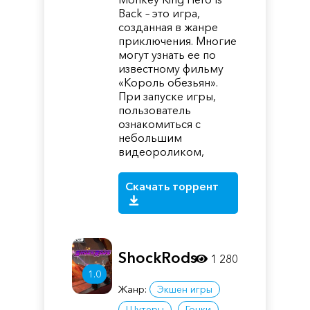
Back – это игра,
созданная в жанре
приключения. Многие
могут узнать ее по
известному фильму
«Король обезьян».
При запуске игры,
пользователь
ознакомиться с
небольшим
видеороликом,
Скачать торрент
ShockRods
1 280
1.0
Жанр:
Экшен игры
Шутеры
Гонки