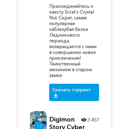
Присоединяйтесь к
квесту Scrat's Crystal
Nut. Скрат, самая
популярная
саблезубая белка
Ледникового
периода,
возвращается с нами
в совершенно новое
приключение!
Таинственный
механизм в старом
замке
Скачать торрент
Digimon
3 457
Story Cyber
1.0