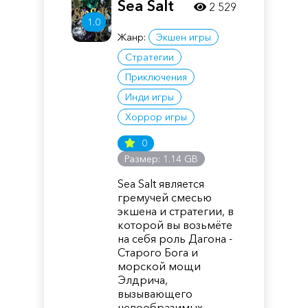
Sea Salt
2 529
1.0
Жанр:
Экшен игры
Стратегии
Приключения
Инди игры
Хоррор игры
0
Размер: 1.14 GB
Sea Salt является
гремучей смесью
экшена и стратегии, в
которой вы возьмёте
на себя роль Дагона -
Старого Бога и
морской мощи
Элдрича,
вызывающего
невообразимых