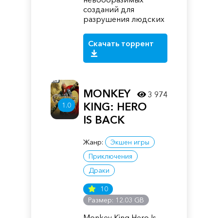
созданий для
разрушения людских
Скачать торрент
MONKEY
3 974
KING: HERO
1.0
IS BACK
Жанр:
Экшен игры
Приключения
Драки
10
Размер: 12.03 GB
Monkey King Hero Is