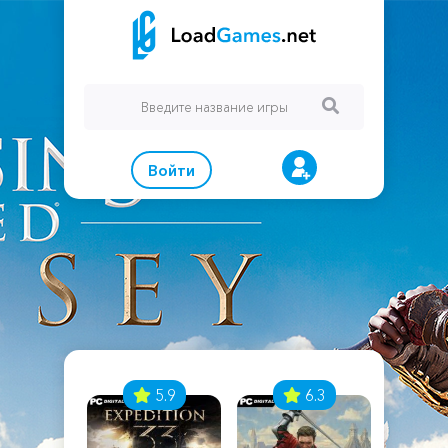
Войти
7
5.9
6.3