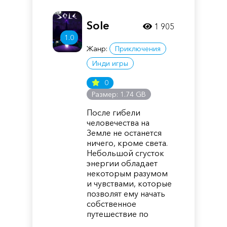
Sole
1 905
1.0
Жанр:
Приключения
Инди игры
0
Размер: 1.74 GB
После гибели
человечества на
Земле не останется
ничего, кроме света.
Небольшой сгусток
энергии обладает
некоторым разумом
и чувствами, которые
позволят ему начать
собственное
путешествие по