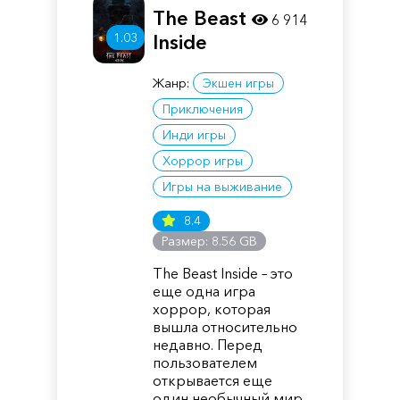
The Beast
6 914
1.03
Inside
Жанр:
Экшен игры
Приключения
Инди игры
Хоррор игры
Игры на выживание
8.4
Размер: 8.56 GB
The Beast Inside – это
еще одна игра
хоррор, которая
вышла относительно
недавно. Перед
пользователем
открывается еще
один необычный мир.