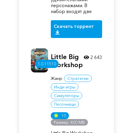
персонажами. В
набор входят две
Скачать торрент
Little Big
2 643
Workshop
1.0.11510
Жанр:
Стратегии
Инди игры
Симуляторы
Песочницы
10
Размер: 400 MB