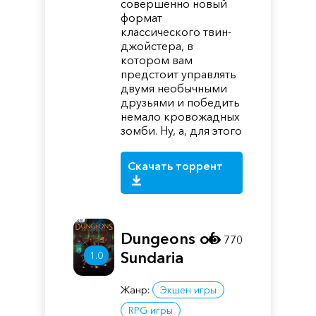
совершенно новый
формат
классического твин-
джойстера, в
котором вам
предстоит управлять
двумя необычными
друзьями и победить
немало кровожадных
зомби. Ну, а, для этого
Скачать торрент
Dungeons of
770
Sundaria
1.0
Жанр:
Экшен игры
RPG игры