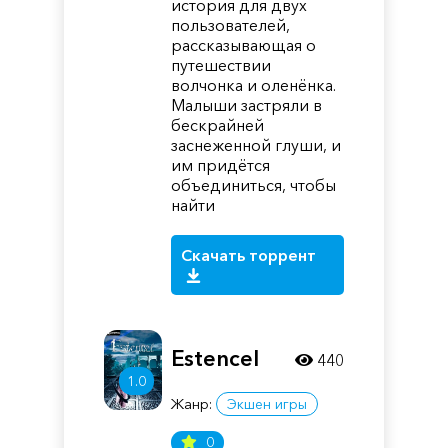
история для двух
пользователей,
рассказывающая о
путешествии
волчонка и оленёнка.
Малыши застряли в
бескрайней
заснеженной глуши, и
им придётся
объединиться, чтобы
найти
Скачать торрент
Estencel
440
1.0
Жанр:
Экшен игры
0