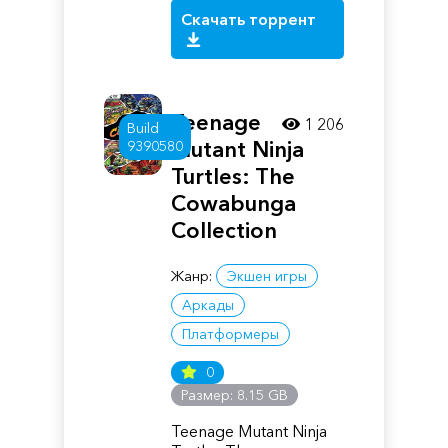
Скачать торрент
Teenage
1 206
Build
Mutant Ninja
9390580
Turtles: The
Cowabunga
Collection
Жанр:
Экшен игры
Аркады
Платформеры
0
Размер: 8.15 GB
Teenage Mutant Ninja