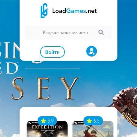
Войти
7
5.9
6.5