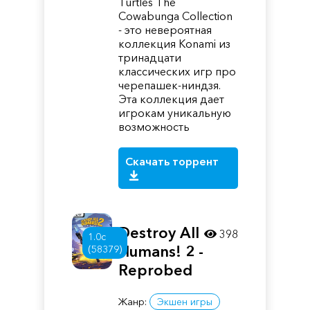
Turtles The
Cowabunga Collection
- это невероятная
коллекция Konami из
тринадцати
классических игр про
черепашек-ниндзя.
Эта коллекция дает
игрокам уникальную
возможность
Скачать торрент
Destroy All
398
1.0c
Humans! 2 -
(58379)
Reprobed
Жанр:
Экшен игры