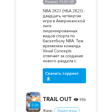
Размер: 74.80 GB
NBA 2K23 (НБА 2К23) -
двадцать четвертая
игра в Американской
лиге
лицензированных
видов спорта по
баскетболу NBA. Тем
временем команда
Visual Concepts
отвечает за создание
нового раздела с
Скачать торрент
TRAIL OUT
986
5.06
Жанр:
Экшен игры