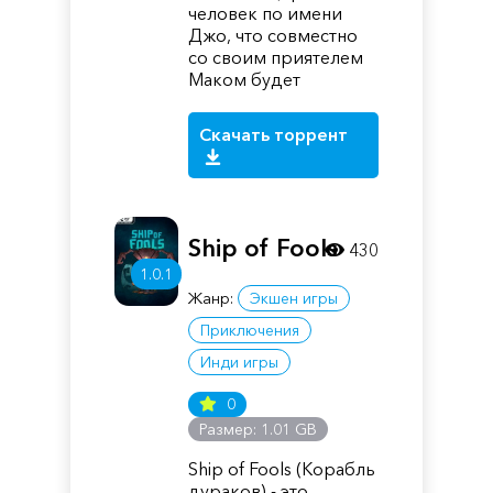
человек по имени
Джо, что совместно
со своим приятелем
Маком будет
Скачать торрент
Ship of Fools
430
1.0.1
Жанр:
Экшен игры
Приключения
Инди игры
0
Размер: 1.01 GB
Ship of Fools (Корабль
дураков) - это