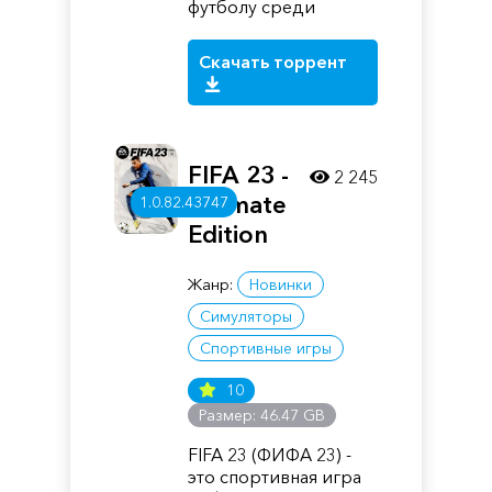
футболу среди
Скачать торрент
FIFA 23 -
2 245
Ultimate
1.0.82.43747
Edition
Жанр:
Новинки
Симуляторы
Спортивные игры
10
Размер: 46.47 GB
FIFA 23 (ФИФА 23) -
это спортивная игра