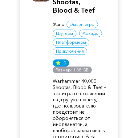
Shootas,
Blood & Teef
Жанр:
Экшен игры
Шутеры
Аркады
Платформеры
Приключения
0
Размер: 1.38 GB
Warhammer 40,000:
Shootas, Blood & Teef –
это игра о вторжении
на другую планету,
где пользователю
предстоит не
обороняться от
инопланетян, а
наоборот захватывать
территорию. Раса