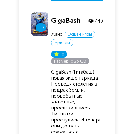
GigaBash
440
1.0
Жанр:
Экшен игры
Аркады
0
Размер: 8.25 GB
GigaBash (Гигабаш) -
новая экшен аркада.
Проведя столетия в
недрах Земли,
первобытные
животные,
прославившиеся
Титанами,
проснулись. И теперь
они должны
сражаться с