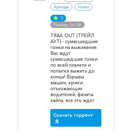
Аркады
Гонки
0
Размер: 26 GB
TRAIL OUT (ТРЕЙЛ
АУТ) - сумасшедшие
гонки на выживание.
Вас ждут
сумасшедшие гонки
по всей планете и
попытка выжить до
конца! Взрывы
машин, крики
отъезжающих
водителей, фанаты
хайпа, все это ждет
Скачать торрент