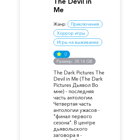
The Devil in
Me
Жанр:
Приключения
Хоррор игры
Игры на выживание
0
Размер: 38.14 GB
The Dark Pictures The
Devil in Me (The Dark
Pictures Дьявол Во
мне) - последняя
часть антологии.
Четвертая часть
антологии ужасов -
"финал первого
сезона". В центре
дьявольского
заговора я -