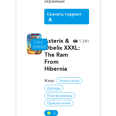
серийный
Скачать торрент
Asterix &
1 341
1.03.2
Obelix XXXL:
(59552)
The Ram
From
Hibernia
Жанр:
Экшен игры
Аркады
Платформеры
Приключения
0