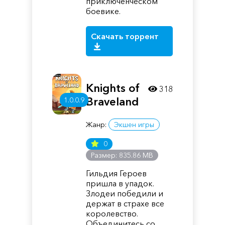
приключенческом
боевике.
Скачать торрент
Knights of
318
Braveland
1.0.0.9
Жанр:
Экшен игры
0
Размер: 835.86 MB
Гильдия Героев
пришла в упадок.
Злодеи победили и
держат в страхе все
королевство.
Объединитесь со