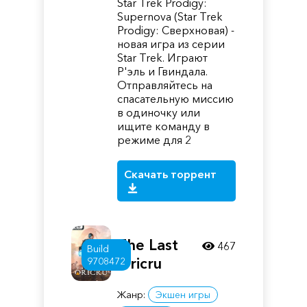
Star Trek Prodigy:
Supernova (Star Trek
Prodigy: Сверхновая) -
новая игра из серии
Star Trek. Играют
Р'эль и Гвиндала.
Отправляйтесь на
спасательную миссию
в одиночку или
ищите команду в
режиме для 2
Скачать торрент
The Last
467
Build
Oricru
9708472
Жанр:
Экшен игры