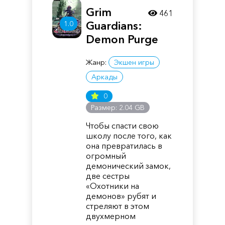
Grim
461
Guardians:
1.0
Demon Purge
Жанр:
Экшен игры
Аркады
0
Размер: 2.04 GB
Чтобы спасти свою
школу после того, как
она превратилась в
огромный
демонический замок,
две сестры
«Охотники на
демонов» рубят и
стреляют в этом
двухмерном