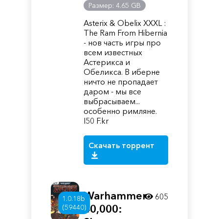
Размер: 4.65 GB
Asterix & Obelix XXXL :
The Ram From Hibernia
- нов часть игры про
всем известных
Астерикса и
Обеликса. В иберне
ничто не пропадает
даром - мы все
выбрасываем...
особенно римляне.
I50 F.kr
Скачать торрент
Warhammer
605
1.0.18b
40,000:
(59440)