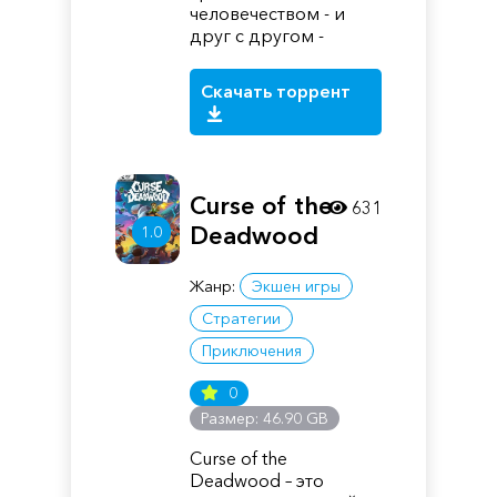
человечеством - и
друг с другом -
Скачать торрент
Curse of the
631
Deadwood
1.0
Жанр:
Экшен игры
Стратегии
Приключения
0
Размер: 46.90 GB
Curse of the
Deadwood – это