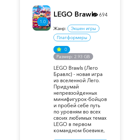
LEGO Brawls
694
1.0
Жанр:
Экшен игры
Платформеры
0
Размер: 2.93 GB
LEGO Brawls (Лего
Бравлс) - новая игра
из вселенной Лего.
Придумай
непревзойденных
минифигурок-бойцов
и пробей себе путь
по уровням во всех
своих любимых темах
LEGO в первом
командном боевике,