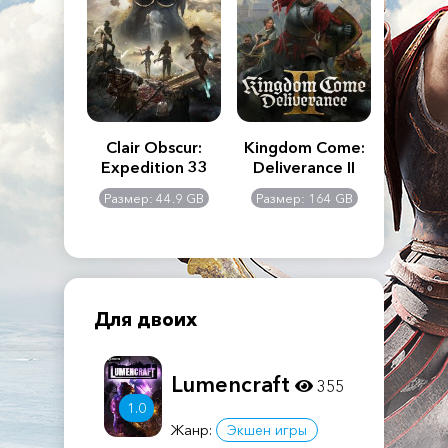
n's Creed
Clair Obscur:
Kingdom Come:
The La
dows
Expedition 33
Deliverance II
Pa
Rema
: 117 GB
Размер: 44.9 GB
Размер: 164 GB
Размер
Для двоих
Lumencraft
355
1.0
Жанр:
Экшен игры