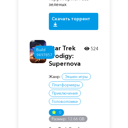
зеленых
Скачать торрент
Star Trek
524
Build
Prodigy:
9497857
Supernova
Жанр:
Экшен игры
Платформеры
Приключения
Головоломки
0
Размер: 12.66 GB