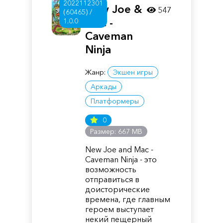
2022112301
New Joe &
547
(60465) /
Mac -
1.0.0
Caveman
Ninja
Жанр:
Экшен игры
Аркады
Платформеры
0
Размер: 667 MB
New Joe and Mac -
Caveman Ninja - это
возможность
отправиться в
доисторические
времена, где главным
героем выступает
некий пещерный