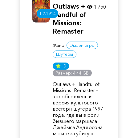
Outlaws +
1 750
Handful of
1.2.1914
Missions:
Remaster
Жанр:
Экшен игры
Шутеры
0
Размер: 4.44 GB
Outlaws + Handful of
Missions: Remaster –
это обновлённая
версия культового
вестерн-шутера 1997
года, где вы в роли
бывшего маршала
Джеймса Андерсона
мстите за убитую