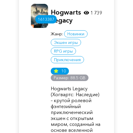
Hogwarts
1 739
Legacy
1613387
Жанр:
Новинки
Экшен игры
RPG игры
Приключения
10
Размер: 88.5 GB
Hogwarts Legacy
(Хогвартс: Наследие)
– крутой ролевой
фэнтезийный
приключенческий
экшен с открытым
миром, созданный на
основе вселенной