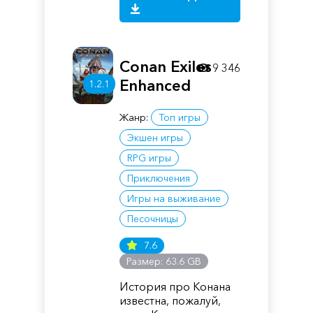
Conan Exiles
9 346
Enhanced
1.2.1
Жанр:
Топ игры
Экшен игры
RPG игры
Приключения
Игры на выживание
Песочницы
7.6
Размер: 63.6 GB
История про Конана
известна, пожалуй,