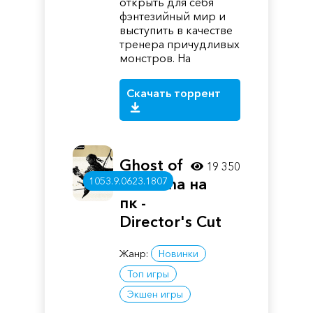
открыть для себя
фэнтезийный мир и
выступить в качестве
тренера причудливых
монстров. На
Скачать торрент
Ghost of
19 350
Tsushima на
1053.9.0623.1807
пк -
Director's Cut
Жанр:
Новинки
Топ игры
Экшен игры