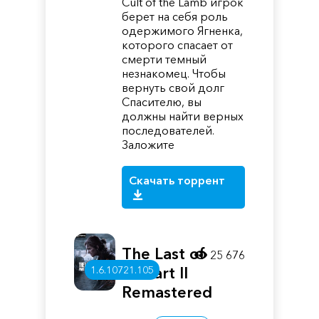
Cult of the Lamb игрок
берет на себя роль
одержимого Ягненка,
которого спасает от
смерти темный
незнакомец. Чтобы
вернуть свой долг
Спасителю, вы
должны найти верных
последователей.
Заложите
Скачать торрент
The Last of
25 676
1.6.10721.105
Us Part II
Remastered