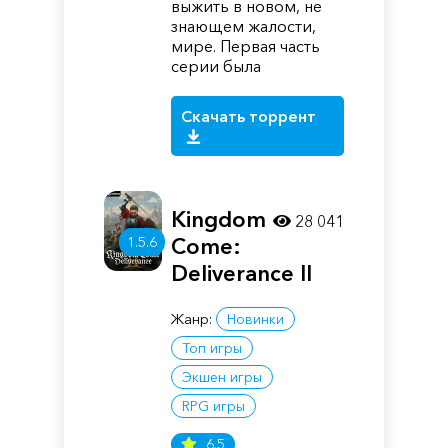
выжить в новом, не
знающем жалости,
мире. Первая часть
серии была
Скачать торрент
Kingdom
28 041
1.5.6
Come:
Deliverance II
Жанр:
Новинки
Топ игры
Экшен игры
RPG игры
6.5