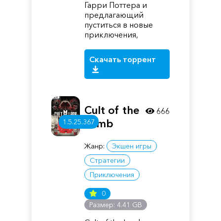
Гарри Поттера и
предлагающий
пуститься в новые
приключения,
Скачать торрент
Cult of the
666
Lamb
1.5.25.367
Жанр:
Экшен игры
Стратегии
Приключения
0
Размер: 4.41 GB