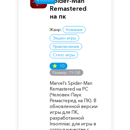
Spider-Man
4.630.0.0
Remastered
на пк
Жанр:
Новинки
Экшен игры
Приключения
Стелс игры
10
Размер: 79 GB
Marvel’s Spider-Man
Remastered на PC
(Человек-Паук
Ремастеред на ПК). В
обновленной версии
игры для ПК,
разработанной
Insomniac для игры в
сотрудничестве с