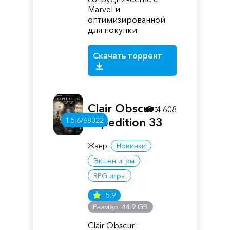
Marvel и
оптимизированной
для покупки
Скачать торрент
Clair Obscur:
4 608
1.5.6/68322
Expedition 33
Жанр:
Новинки
Экшен игры
RPG игры
5.9
Размер: 44.9 GB
Clair Obscur: