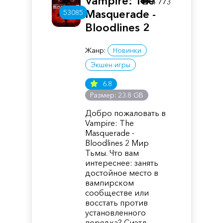
Vampire: The
4 773
Masquerade -
53085
Bloodlines 2
Жанр:
Новинки
Экшен игры
6.8
Размер: 23.8 GB
Добро пожаловать в
Vampire: The
Masquerade -
Bloodlines 2 Мир
Тьмы. Что вам
интереснее: занять
достойное место в
вампирском
сообществе или
восстать против
установленного
порядка? Сиэтл