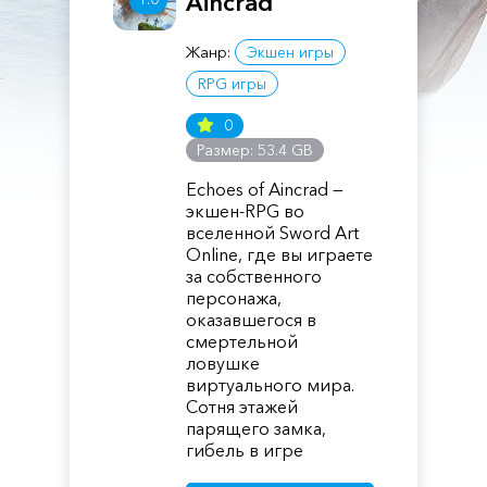
Aincrad
Жанр:
Экшен игры
RPG игры
0
Размер: 53.4 GB
Echoes of Aincrad —
экшен-RPG во
вселенной Sword Art
Online, где вы играете
за собственного
персонажа,
оказавшегося в
смертельной
ловушке
виртуального мира.
Сотня этажей
парящего замка,
гибель в игре