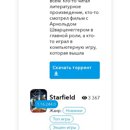
всем. Кто-то читал
литературное
произведение, кто-то
смотрел фильм с
Арнольдом
Шварценеггером в
главной роли, а кто-
то играл в
компьютерную игру,
которая вышла
Скачать торрент
Starfield
3 367
1.16.244.0
Жанр:
Новинки
Топ игры
Экшен игры