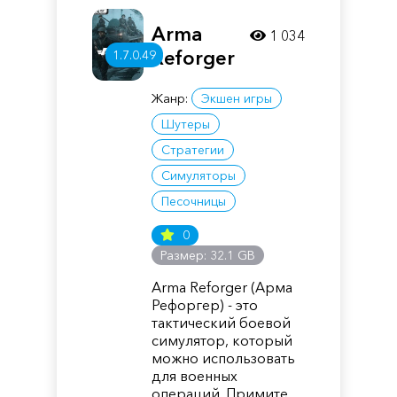
Arma
1 034
Reforger
1.7.0.49
Жанр:
Экшен игры
Шутеры
Стратегии
Симуляторы
Песочницы
0
Размер: 32.1 GB
Arma Reforger (Арма
Рефоргер) - это
тактический боевой
симулятор, который
можно использовать
для военных
операций. Примите