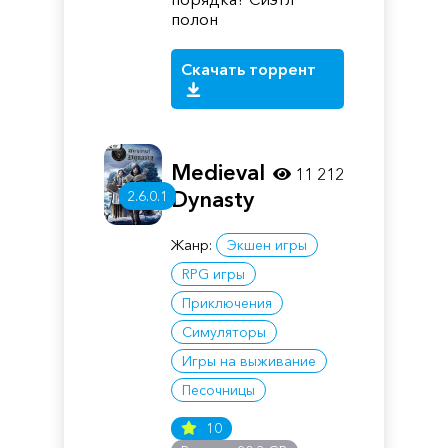
полон
Скачать торрент
Medieval
11 212
Dynasty
2.6.0.1
Жанр:
Экшен игры
RPG игры
Приключения
Симуляторы
Игры на выживание
Песочницы
10