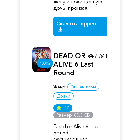
жену и похищенную
дочь, пронзая
Скачать торрент
DEAD OR
6 861
ALIVE 6 Last
1.00a
Round
Жанр:
Экшен игры
Драки
10
Размер: 80.3 GB
Dead or Alive 6: Last
Round —
расширенное