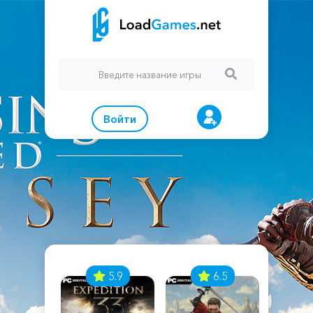
Войти
7
5.9
6.5