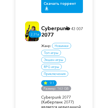
Скачать торрент
Cyberpunk
43 007
2077
2.31a
Жанр:
Новинки
Топ игры
Экшен игры
RPG игры
Приключения
9.1
Размер: 163 GB
Cyberpunk 2077
(Киберпанк 2077)
является невиданной