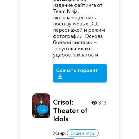
издание файтинга от
Team Ninja,
включающее пять
постлаунчевых DLC-
персонажей и режим
фотографии. Основа
боевой системы —
треугольник из
ударов, захватов и
Скачать торрент
Crisol:
313
Theater of
1.3
Idols
Жанр:
Экшен игры