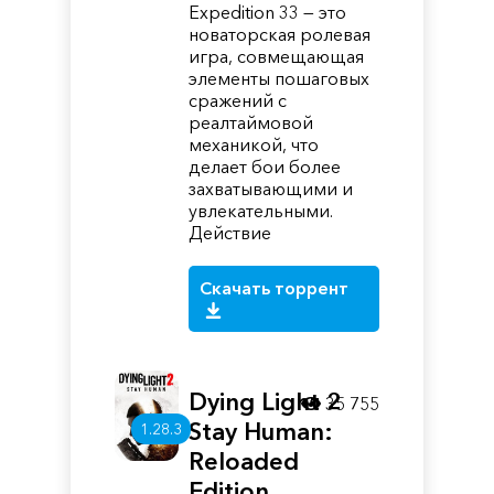
Expedition 33 — это
новаторская ролевая
игра, совмещающая
элементы пошаговых
сражений с
реалтаймовой
механикой, что
делает бои более
захватывающими и
увлекательными.
Действие
Скачать торрент
Dying Light 2
35 755
Stay Human:
1.28.3
Reloaded
Edition