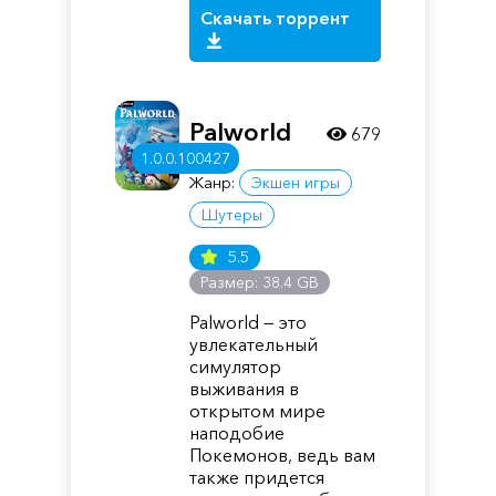
Скачать торрент
Palworld
679
1.0.0.100427
Жанр:
Экшен игры
Шутеры
5.5
Размер: 38.4 GB
Palworld — это
увлекательный
симулятор
выживания в
открытом мире
наподобие
Покемонов, ведь вам
также придется