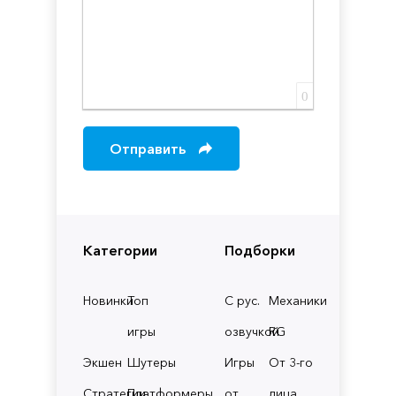
0
Отправить
Категории
Подборки
Новинки
Топ
С рус.
Механики
игры
озвучкой
RG
Экшен
Шутеры
Игры
От 3-го
Стратегии
Платформеры
от
лица