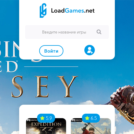
Войти
7
5.9
6.5