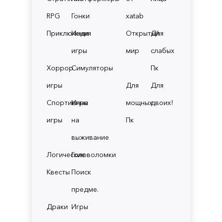
RPG
Гонки
xatab
Приключения
Инди
Открытый
Для
игры
мир
слабых
Хоррор
Симуляторы
Пк
игры
Для
Для
Спортивные
Игры
мощных
двоих!
игры
на
Пк
выживание
Логические
Головоломки
Квесты
Поиск
предме.
Драки
Игры