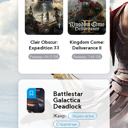
n's Creed
Clair Obscur:
Kingdom Come:
The La
dows
Expedition 33
Deliverance II
Pa
Rema
: 117 GB
Размер: 44.9 GB
Размер: 164 GB
Размер
Battlestar
Galactica
Deadlock
Жанр:
Экшен игры
Стратегии