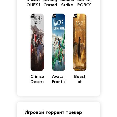
QUEST
Crusader:
Strike
ROBOT
VII
Definitive
5
WARS
Reimagined
Edition
Y
Crimson
Avatar:
Beast
Desert
Frontiers
of
of
Reincarnation
Pandora
Игровой торрент трекер