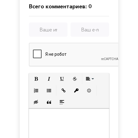
Всего комментариев: 0
Полужирный
Курсив
Подчеркнутый
Зачеркнутый
Выравнивани
Нумерованный список
Маркированный список
Вставить ссылку
Вставить защищенную с
Вставить смайлик
Вставка скрытого текста
Вставка цитаты
Вставка спойлера