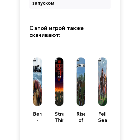
запуском
С этой игрой также
скачивают:
Bermuda
Stranger
Rise
Fell
-
Things
of
Seal:
Lost
3:
Liberty
Arbiter's
Survival
The
Mark
Game