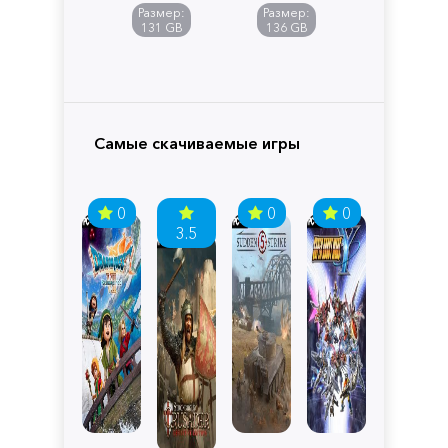
of
Размер:
Размер:
Pandora
131 GB
136 GB
Самые скачиваемые игры
0
0
0
3.5