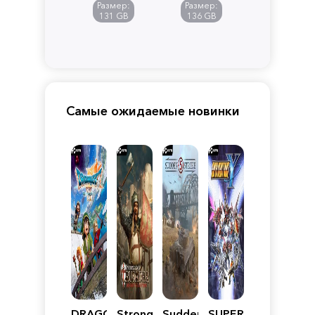
of
Размер:
Размер:
Pandora
131 GB
136 GB
Самые ожидаемые новинки
DRAGON
Stronghold
Sudden
SUPER