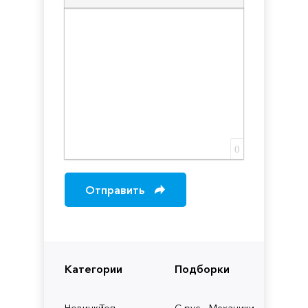
Вставка скрытого текста
Вставка цитаты
Вставка спойлера
0
Отправить
Категории
Подборки
Новинки
Топ
С рус.
Механики