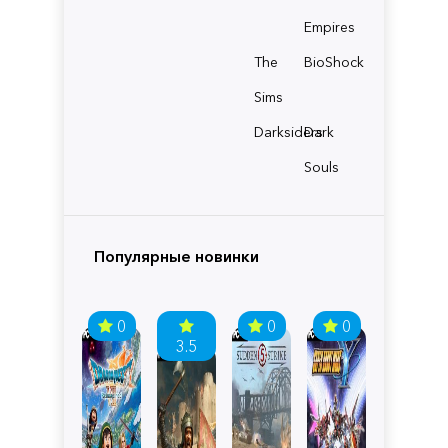
Empires
The
BioShock
Sims
Darksiders
Dark
Souls
Популярные новинки
0
0
0
3.5