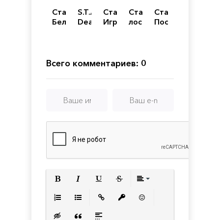
Сталкер
S.T.A.L.K.E.R.:
Сталкер
Сталкер
Сталкер
Белый
Dead
Игра
лост
Последний
отряд
City
душ
альфа
Сталкер
Breakthrough
Начало
Всего комментариев: 0
Полужирный
Курсив
Подчеркнутый
Зачеркнутый
Выравнивани
Нумерованный список
Маркированный список
Вставить ссылку
Вставить защищенную с
Вставить смайлик