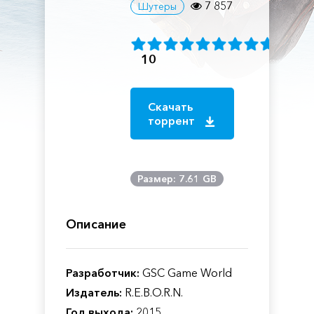
7 857
Шутеры
10
Скачать
торрент
Размер: 7.61 GB
Описание
Разработчик:
GSC Game World
Издатель:
R.E.B.O.R.N.
Год выхода:
2015