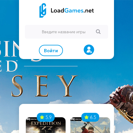
Войти
7
5.9
6.5