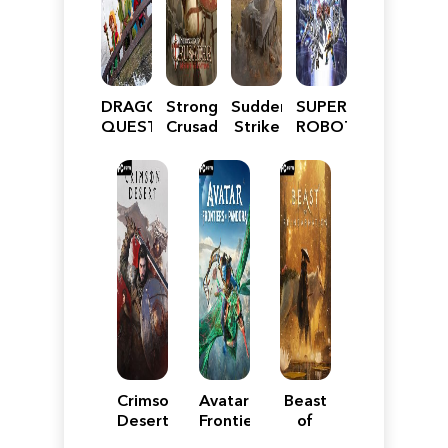
DRAGON
Stronghold
Sudden
SUPER
QUEST
Crusader:
Strike
ROBOT
VII
Definitive
5
WARS
Reimagined
Edition
Y
Crimson
Avatar:
Beast
Desert
Frontiers
of
of
Reincarnation