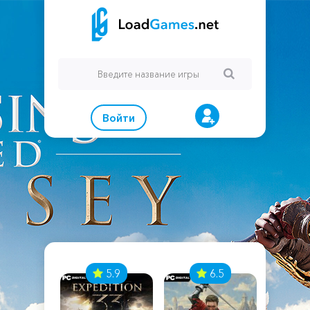
Войти
7
5.9
6.5