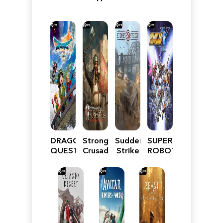
DRAGON
Stronghold
Sudden
SUPER
QUEST
Crusader:
Strike
ROBOT
VII
Definitive
5
WARS
Reimagined
Edition
Y