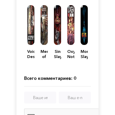
Void
Men
Sin
Oxygen
Monster
Destroyer
of
Slayers
Not
Slayers
2
War:
Included
Assault
Squad
2 -
Всего комментариев: 0
Cold
War