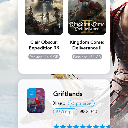
n's Creed
Clair Obscur:
Kingdom Come:
The La
dows
Expedition 33
Deliverance II
Pa
Rema
: 117 GB
Размер: 44.9 GB
Размер: 164 GB
Размер
Griftlands
Жанр:
Стратегии
2 040
RPG игры