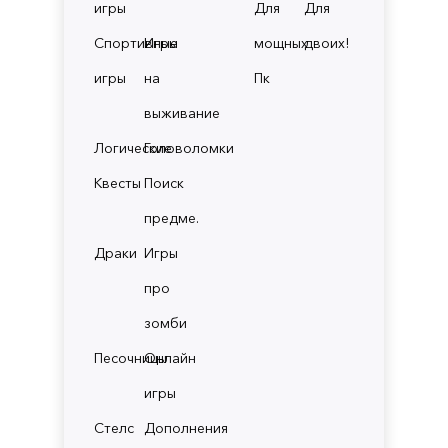
игры
Для
Для
Спортивные
Игры
мощных
двоих!
игры
на
Пк
выживание
Логические
Головоломки
Квесты
Поиск
предме.
Драки
Игры
про
зомби
Песочницы
Онлайн
игры
Стелс
Дополнения