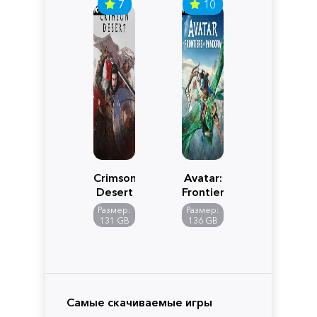
7
10
Crimson
Avatar:
Desert
Frontiers
of
Размер:
Размер:
Pandora
131 GB
136 GB
Самые скачиваемые игры