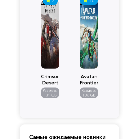
7
10
Crimson
Avatar:
Desert
Frontiers
of
Размер:
Размер:
Pandora
131 GB
136 GB
Самые ожидаемые новинки