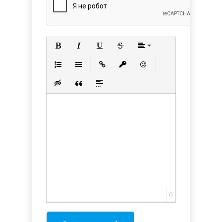
Полужирный
Курсив
Подчеркнутый
Зачеркнутый
Выравнивани
Нумерованный список
Маркированный список
Вставить ссылку
Вставить защищенную с
Вставить смайлик
Вставка скрытого текста
Вставка цитаты
Вставка спойлера
0