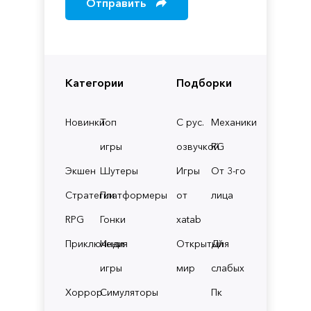
Отправить
Категории
Подборки
Новинки
Топ
С рус.
Механики
игры
озвучкой
RG
Экшен
Шутеры
Игры
От 3-го
Стратегии
Платформеры
от
лица
RPG
Гонки
xatab
Приключения
Инди
Открытый
Для
игры
мир
слабых
Хоррор
Симуляторы
Пк