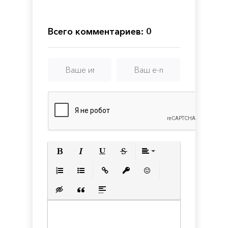
Xatab
The
Punch
Lost
2
Robots
Всего комментариев: 0
Полужирный
Курсив
Подчеркнутый
Зачеркнутый
Выравнивани
Нумерованный список
Маркированный список
Вставить ссылку
Вставить защищенную с
Вставить смайлик
Вставка скрытого текста
Вставка цитаты
Вставка спойлера