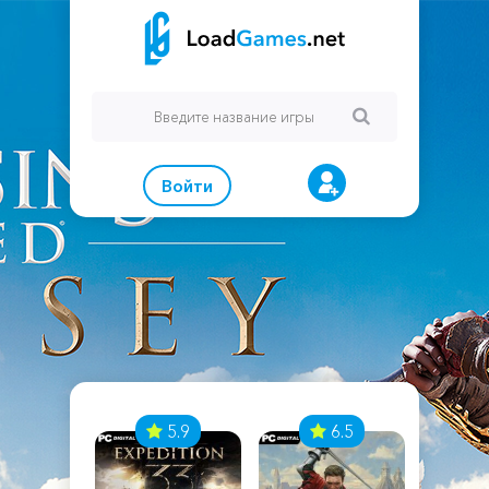
Войти
7
5.9
6.5