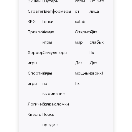
Экшен
Шутеры
Игры
От 3-го
Стратегии
Платформеры
от
лица
RPG
Гонки
xatab
Приключения
Инди
Открытый
Для
игры
мир
слабых
Хоррор
Симуляторы
Пк
игры
Для
Для
Спортивные
Игры
мощных
двоих!
игры
на
Пк
выживание
Логические
Головоломки
Квесты
Поиск
предме.