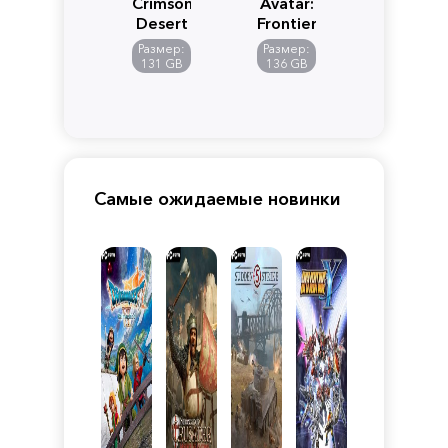
Crimson
Avatar:
Desert
Frontiers
of
Размер:
Размер:
Pandora
131 GB
136 GB
Самые ожидаемые новинки