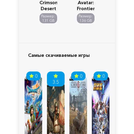
Crimson
Avatar:
Desert
Frontiers
of
Размер:
Размер:
Pandora
131 GB
136 GB
Самые скачиваемые игры
0
0
0
3.5