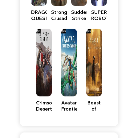
DRAGON
Stronghold
Sudden
SUPER
QUEST
Crusader:
Strike
ROBOT
VII
Definitive
5
WARS
Reimagined
Edition
Y
Crimson
Avatar:
Beast
Desert
Frontiers
of
of
Reincarnation
Pandora