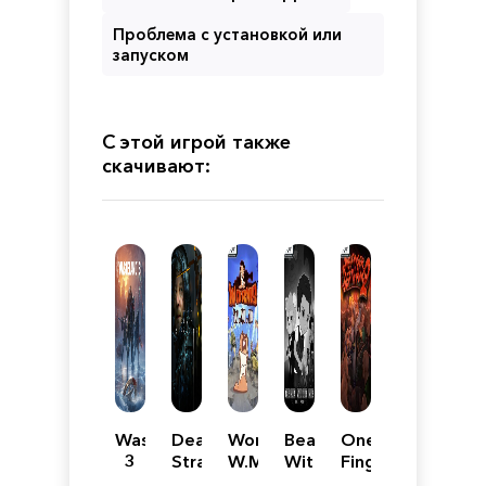
Проблема с установкой или
запуском
С этой игрой также
скачивают:
Wasteland
Death
Worms
Bear
One
3
Stranding
W.M.D
With
Finger
RePack
Brimstone
Me:
Death