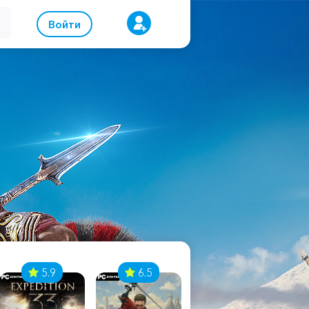
Войти
5.9
6.5
8.1