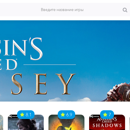
8.1
6.9
7