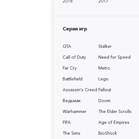
2018
2017
Серии игр
GTA
Stalker
Call of Duty
Need for Speed
Far Cry
Metro
Battlefield
Lego
Assassin's Creed
Fallout
Ведьмак
Doom
Warhammer
The Elder Scrolls
FIFA
Age of Empires
The Sims
BioShock