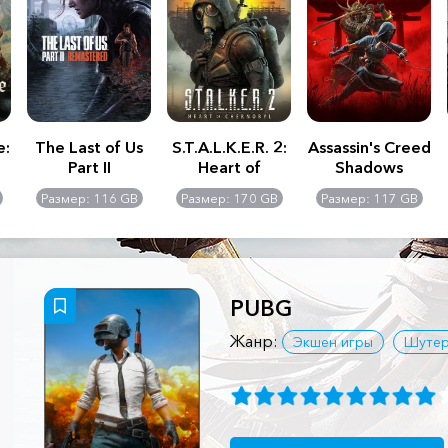
e:
The Last of Us
S.T.A.L.K.E.R. 2:
Assassin's Creed
Part II
Heart of
Shadows
Remastered
Chernobyl -
Размер: 116 GB
Размер: 170 GB
Размер: 117 GB
Ultimate Edition
PUBG
Жанр:
Экшен игры
Шуте