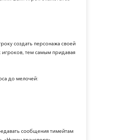
гроку создать персонажа своей
х игроков, тем самым придавая
рса до мелочей:
редавать сообщения тимейтам
», «Нужен транспорт»,