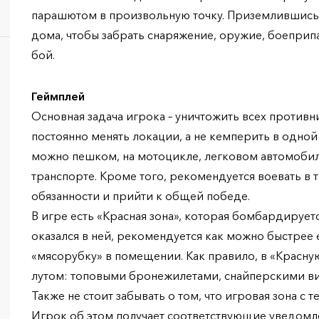
парашютом в произвольную точку. Приземлившись
дома, чтобы забрать снаряжение, оружие, боеприпа
бой.
Геймплей
Основная задача игрока – уничтожить всех противн
постоянно менять локации, а не кемперить в одной
можно пешком, на мотоцикле, легковом автомобил
транспорте. Кроме того, рекомендуется воевать в 
обязанности и прийти к общей победе.
В игре есть «Красная зона», которая бомбардируетс
оказался в ней, рекомендуется как можно быстрее
«мясорубку» в помещении. Как правило, в «Красну
лутом: топовыми бронежилетами, снайперскими в
Также не стоит забывать о том, что игровая зона с 
Игрок об этом получает соответствующие уведомле