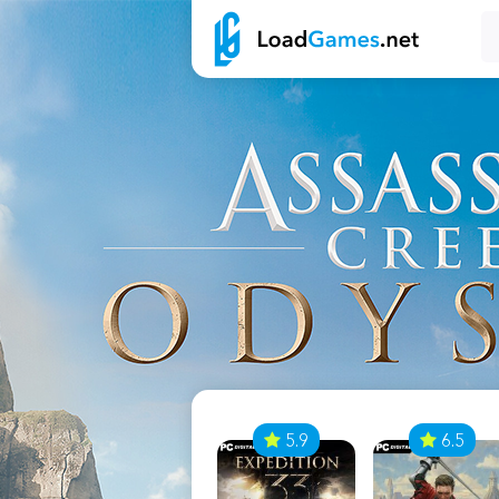
7
5.9
6.5