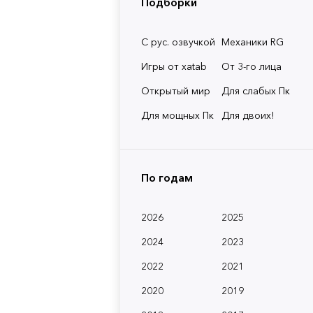
Подборки
С рус. озвучкой
Механики RG
Игры от xatab
От 3-го лица
Открытый мир
Для слабых Пк
Для мощных Пк
Для двоих!
По годам
2026
2025
2024
2023
2022
2021
2020
2019