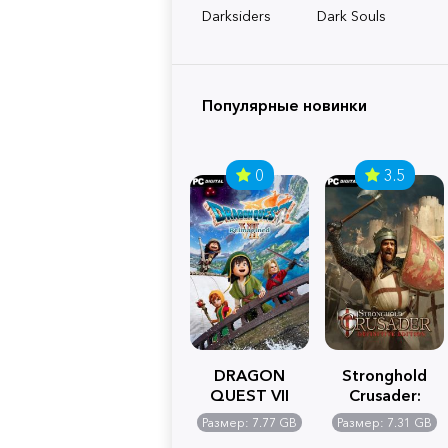
Darksiders
Dark Souls
Популярные новинки
0
3.5
DRAGON
Stronghold
QUEST VII
Crusader:
Reimagined
Definitive
Размер: 7.77 GB
Размер: 7.31 GB
Edition