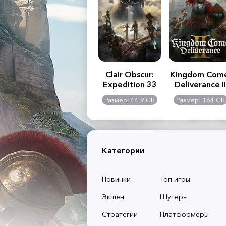
.R. 2:
Assassin's Creed
Clair Obscur:
Kingdom Com
of
Shadows
Expedition 33
Deliverance II
l -
0 GB
Размер: 117 GB
Размер: 44.9 GB
Размер: 164 GB
dition
Категории
Новинки
Топ игры
Экшен
Шутеры
Стратегии
Платформеры