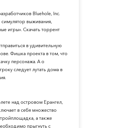
зработчиков Bluehole, Inc.
 симулятор выживания,
ые игры». Скачать торрент
 отправиться в удивительную
ове. Фишка проекта в том, что
ачку персонажа. А о
року следует лутать дома в
ия.
молете над островом Ерангел,
ключает в себя множество
 стройплощадка, а также
необходимо прыгнуть с