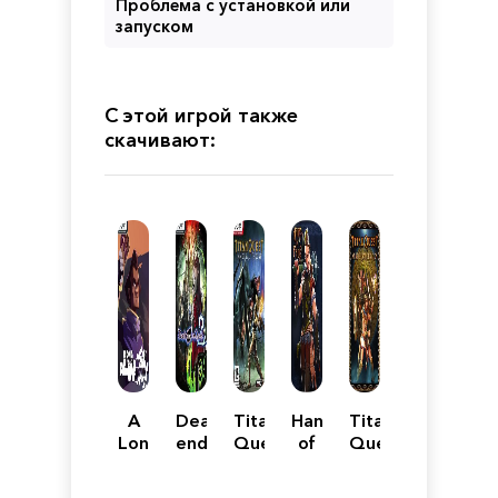
Проблема с установкой или
запуском
С этой игрой также
скачивают:
A
Death
Titan
Hand
Titan
Long
end
Quest:
of
Quest:
Way
re;Quest
Immortal
Fate
Anniversary
Down
2
Throne
2
Edition