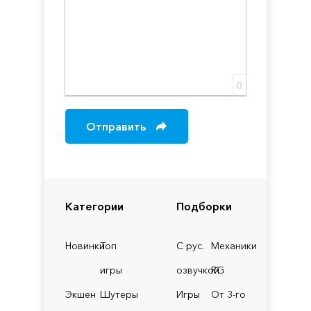
0
Отправить
Категории
Подборки
Новинки
Топ
С рус.
Механики
игры
озвучкой
RG
Экшен
Шутеры
Игры
От 3-го