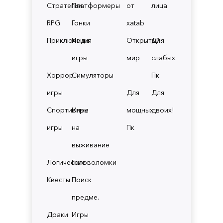
Стратегии
Платформеры
от
лица
RPG
Гонки
xatab
Приключения
Инди
Открытый
Для
игры
мир
слабых
Хоррор
Симуляторы
Пк
игры
Для
Для
Спортивные
Игры
мощных
двоих!
игры
на
Пк
выживание
Логические
Головоломки
Квесты
Поиск
предме.
Драки
Игры