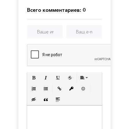
Всего комментариев: 0
Полужирный
Курсив
Подчеркнутый
Зачеркнутый
Выравнивани
Нумерованный список
Маркированный список
Вставить ссылку
Вставить защищенную с
Вставить смайлик
Вставка скрытого текста
Вставка цитаты
Вставка спойлера