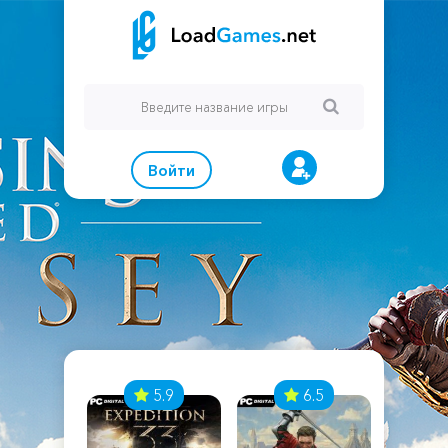
Войти
7
5.9
6.5