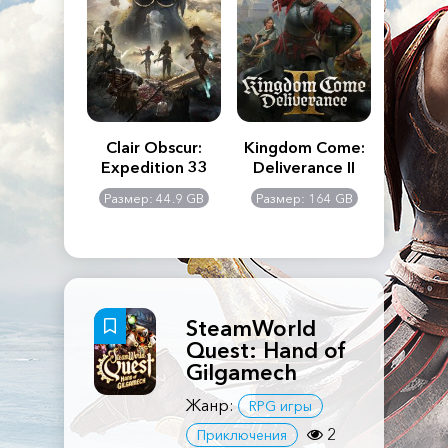
n's Creed
Clair Obscur:
Kingdom Come:
The La
dows
Expedition 33
Deliverance II
Pa
Rema
: 117 GB
Размер: 44.9 GB
Размер: 164 GB
Размер
SteamWorld
Quest: Hand of
Gilgamech
Жанр:
RPG игры
2
Приключения