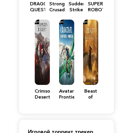
DRAGON
Stronghold
Sudden
SUPER
QUEST
Crusader:
Strike
ROBOT
VII
Definitive
5
WARS
Reimagined
Edition
Y
Crimson
Avatar:
Beast
Desert
Frontiers
of
of
Reincarnation
Pandora
Игровой торрент трекер