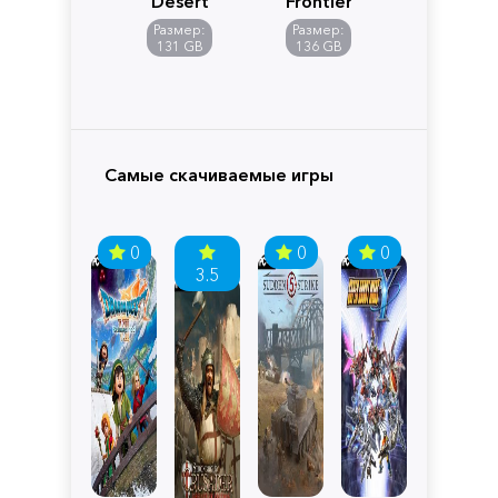
Desert
Frontiers
of
Размер:
Размер:
Pandora
131 GB
136 GB
Самые скачиваемые игры
0
0
0
3.5