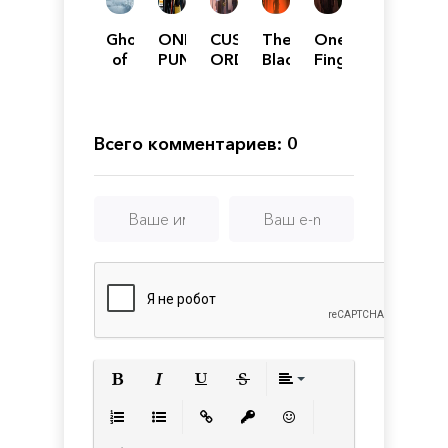
Ghost
ONE
CUSTOM
The
One
of
PUNCH
ORDER
Blackout
Finger
Tsushima
MAN:
MAID
Club
Death
A
3D2
Punch
HERO
It's
2
NOBODY
a
Всего комментариев: 0
KNOWS
Night
Magic
Полужирный
Курсив
Подчеркнутый
Зачеркнутый
Выравнивани
Нумерованный список
Маркированный список
Вставить ссылку
Вставить защищенную с
Вставить смайлик