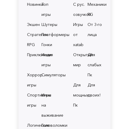
Новинки
Топ
С рус.
Механики
игры
озвучкой
RG
Экшен
Шутеры
Игры
От 3-го
Стратегии
Платформеры
от
лица
RPG
Гонки
xatab
Приключения
Инди
Открытый
Для
игры
мир
слабых
Хоррор
Симуляторы
Пк
игры
Для
Для
Спортивные
Игры
мощных
двоих!
игры
на
Пк
выживание
Логические
Головоломки