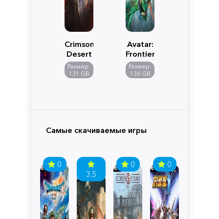
Crimson
Avatar:
Desert
Frontiers
of
Размер:
Размер:
Pandora
131 GB
136 GB
Самые скачиваемые игры
0
0
0
3.5