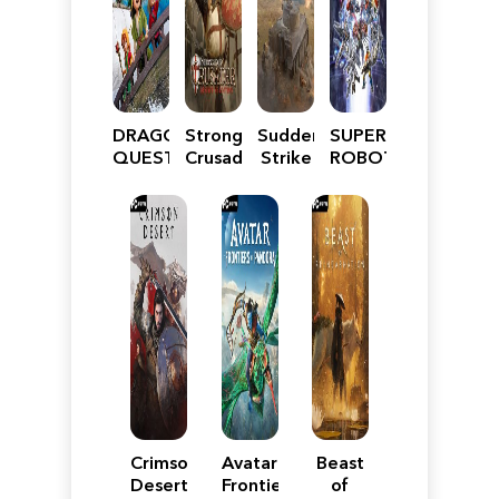
DRAGON
Stronghold
Sudden
SUPER
QUEST
Crusader:
Strike
ROBOT
VII
Definitive
5
WARS
Reimagined
Edition
Y
Crimson
Avatar:
Beast
Desert
Frontiers
of