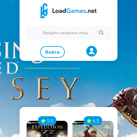
Войти
7
5.9
6.5