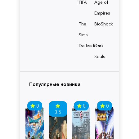
FIFA
Age of
Empires
The
BioShock
Sims
Darksiders
Dark
Souls
Популярные новинки
0
0
0
3.5