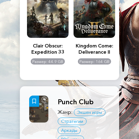
n's Creed
Clair Obscur:
Kingdom Come:
The La
dows
Expedition 33
Deliverance II
Pa
Rema
: 117 GB
Размер: 44.9 GB
Размер: 164 GB
Размер
Punch Club
Жанр:
Экшен игры
Стратегии
Аркады