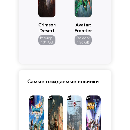
Crimson
Avatar:
Desert
Frontiers
of
Размер:
Размер:
Pandora
131 GB
136 GB
Самые ожидаемые новинки