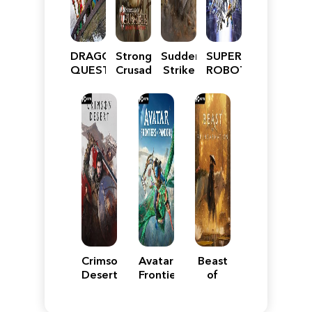
DRAGON
Stronghold
Sudden
SUPER
QUEST
Crusader:
Strike
ROBOT
VII
Definitive
5
WARS
Reimagined
Edition
Y
Crimson
Avatar:
Beast
Desert
Frontiers
of
of
Reincarnation
Pandora