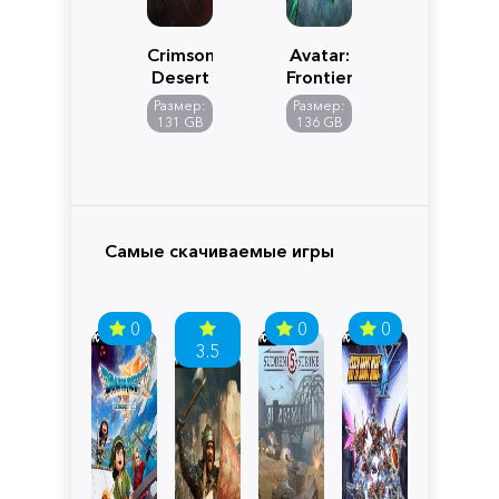
Crimson
Avatar:
Desert
Frontiers
of
Размер:
Размер:
Pandora
131 GB
136 GB
Самые скачиваемые игры
0
0
0
3.5