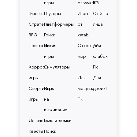
игры
озвучкой
RG
Экшен
Шутеры
Игры
От 3-го
Стратегии
Платформеры
от
лица
RPG
Гонки
xatab
Приключения
Инди
Открытый
Для
игры
мир
слабых
Хоррор
Симуляторы
Пк
игры
Для
Для
Спортивные
Игры
мощных
двоих!
игры
на
Пк
выживание
Логические
Головоломки
Квесты
Поиск