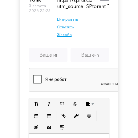
-
3 августа
utm_source=SPtorent
2026 22:25
Цитировать
Ответить
Жалоба
Полужирный
Курсив
Подчеркнутый
Зачеркнутый
Выравнивани
Нумерованный список
Маркированный список
Вставить ссылку
Вставить защищенную с
Вставить смайлик
Вставка скрытого текста
Вставка цитаты
Вставка спойлера