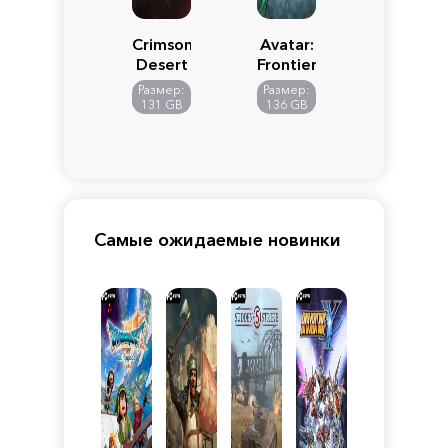
Crimson
Avatar:
Desert
Frontiers
of
Размер:
Размер:
Pandora
131 GB
136 GB
Самые ожидаемые новинки