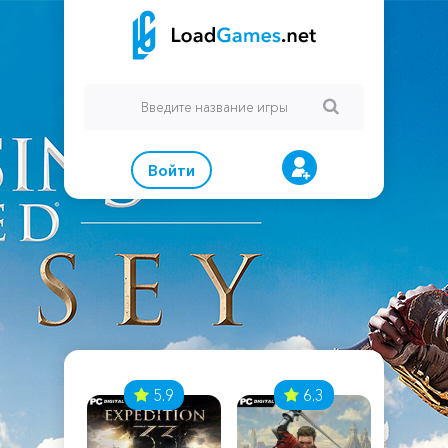
Войти
7
5.9
6.3