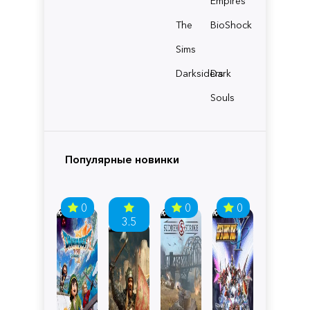
Empires
The
BioShock
Sims
Darksiders
Dark
Souls
Популярные новинки
0
0
0
3.5