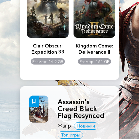
n's Creed
Clair Obscur:
Kingdom Come:
The La
dows
Expedition 33
Deliverance II
Pa
Rema
: 117 GB
Размер: 44.9 GB
Размер: 164 GB
Размер
Assassin's
Creed Black
Flag Resynced
Жанр:
Новинки
Топ игры