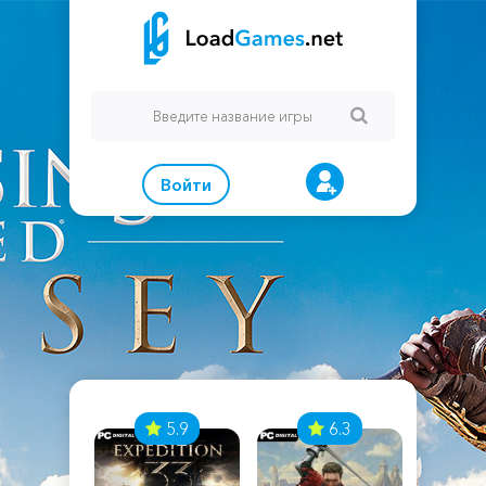
Войти
7
5.9
6.3