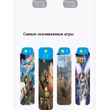
of
Размер:
Размер:
Pandora
131 GB
136 GB
Самые скачиваемые игры
0
0
0
3.5