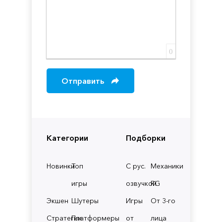
0
Отправить
Категории
Подборки
Новинки
Топ
С рус.
Механики
игры
озвучкой
RG
Экшен
Шутеры
Игры
От 3-го
Стратегии
Платформеры
от
лица