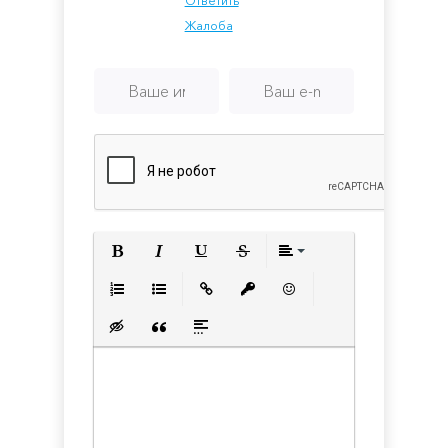
Ответить
Жалоба
Полужирный
Курсив
Подчеркнутый
Зачеркнутый
Выравнивани
Нумерованный список
Маркированный список
Вставить ссылку
Вставить защищенную с
Вставить смайлик
Вставка скрытого текста
Вставка цитаты
Вставка спойлера