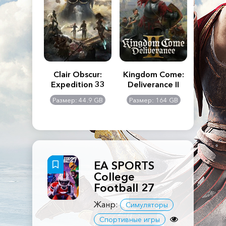
n's Creed
Clair Obscur:
Kingdom Come:
The La
dows
Expedition 33
Deliverance II
Pa
Rema
: 117 GB
Размер: 44.9 GB
Размер: 164 GB
Размер
EA SPORTS
College
Football 27
Жанр:
Симуляторы
Спортивные игры