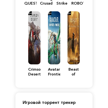
QUEST
Crusader:
Strike
ROBOT
VII
Definitive
5
WARS
Reimagined
Edition
Y
Crimson
Avatar:
Beast
Desert
Frontiers
of
of
Reincarnation
Pandora
Игровой торрент трекер