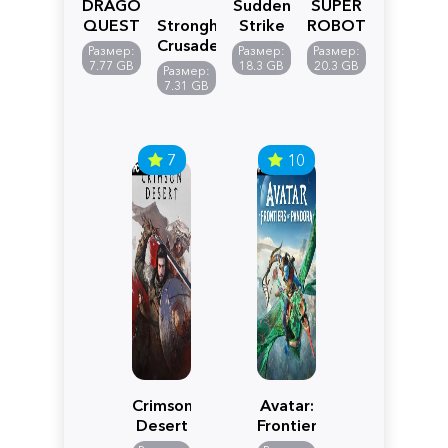
DRAGON
Sudden
SUPER
QUEST
Stronghold
Strike
ROBOT
VII
Crusader:
5
WARS
Размер:
Размер:
Размер:
Reimagined
Definitive
Y
7.77 GB
18.3 GB
20.3 GB
Размер:
Edition
7.31 GB
7
10
Crimson
Avatar:
Desert
Frontiers
of