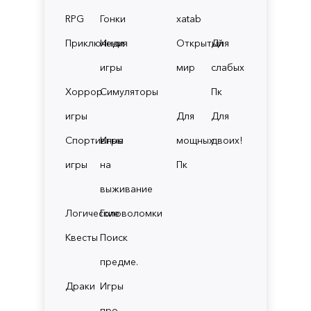
RPG
Гонки
xatab
Приключения
Инди
Открытый
Для
игры
мир
слабых
Хоррор
Симуляторы
Пк
игры
Для
Для
Спортивные
Игры
мощных
двоих!
игры
на
Пк
выживание
Логические
Головоломки
Квесты
Поиск
предме.
Драки
Игры
про