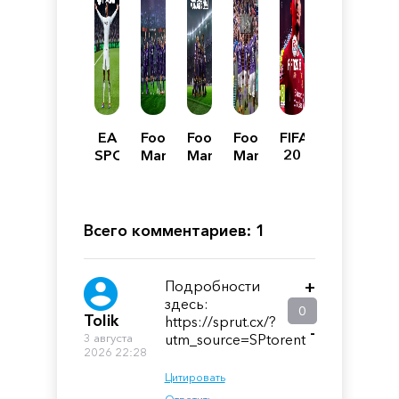
EA
Football
Football
Football
FIFA
SPORTS
Manager
Manager
Manager
20
FC
2023
2021
2020
25
Всего комментариев: 1
Подробности
+
здесь:
0
Tolik
https://sprut.cx/?
-
3 августа
utm_source=SPtorent
2026 22:28
Цитировать