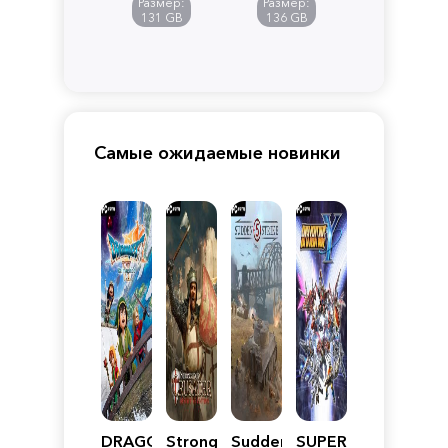
Размер:
Размер:
Pandora
131 GB
136 GB
Самые ожидаемые новинки
DRAGON
Stronghold
Sudden
SUPER