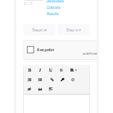
Цитировать
21:17
Ответить
Жалоба
Полужирный
Курсив
Подчеркнутый
Зачеркнутый
Выравнивани
Нумерованный список
Маркированный список
Вставить ссылку
Вставить защищенную с
Вставить смайлик
Вставка скрытого текста
Вставка цитаты
Вставка спойлера