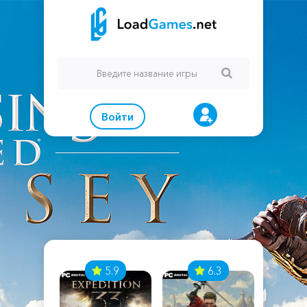
Войти
7
5.9
6.3