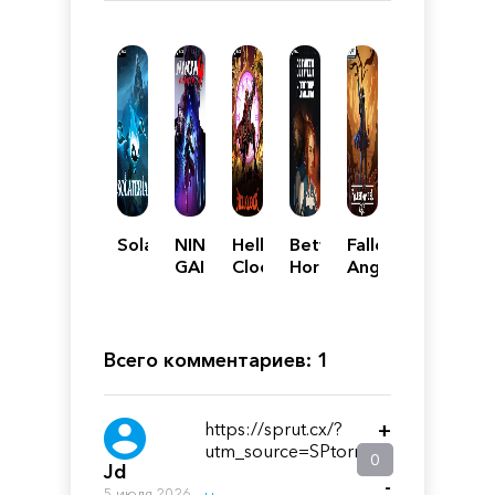
Solateria
NINJA
Hell
Between
Fallen
GAIDEN
Clock
Horizons
Angel
4
Всего комментариев: 1
https://sprut.cx/?
+
utm_source=SPtorrent
0
Jd
-
5 июля 2026