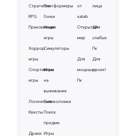
Стратегии
Платформеры
от
лица
RPG
Гонки
xatab
Приключения
Инди
Открытый
Для
игры
мир
слабых
Хоррор
Симуляторы
Пк
игры
Для
Для
Спортивные
Игры
мощных
двоих!
игры
на
Пк
выживание
Логические
Головоломки
Квесты
Поиск
предме.
Драки
Игры