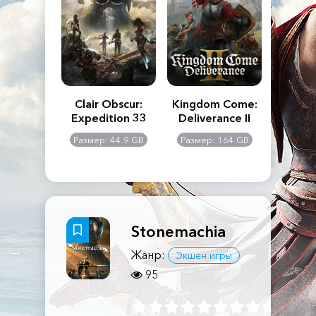
n's Creed
Clair Obscur:
Kingdom Come:
The La
dows
Expedition 33
Deliverance II
Pa
Rema
: 117 GB
Размер: 44.9 GB
Размер: 164 GB
Размер
Stonemachia
Жанр:
Экшен игры
95