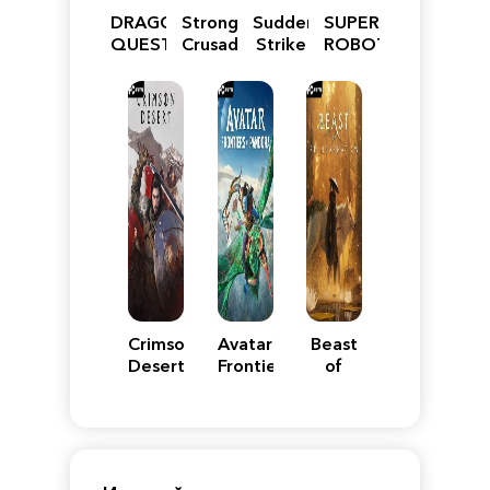
DRAGON
Stronghold
Sudden
SUPER
QUEST
Crusader:
Strike
ROBOT
VII
Definitive
5
WARS
Reimagined
Edition
Y
Crimson
Avatar:
Beast
Desert
Frontiers
of
of
Reincarnation
Pandora