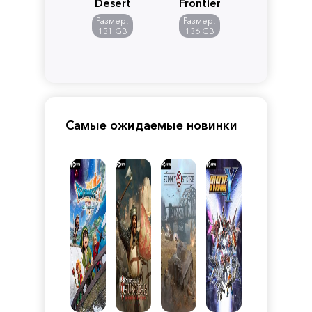
Desert
Frontiers
of
Размер:
Размер:
Pandora
131 GB
136 GB
Самые ожидаемые новинки