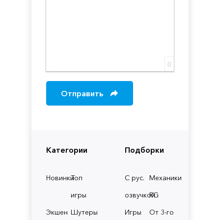
0
Отправить
Категории
Подборки
Новинки
Топ
С рус.
Механики
игры
озвучкой
RG
Экшен
Шутеры
Игры
От 3-го