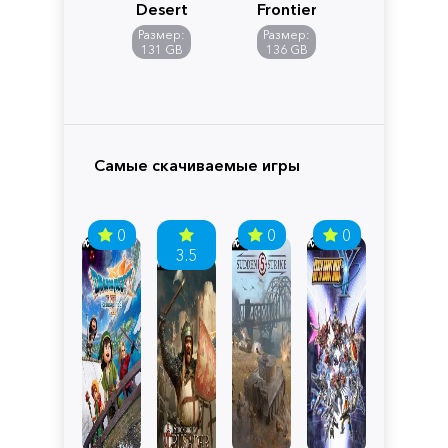
Desert
Frontiers
of
Размер:
Размер:
Pandora
131 GB
136 GB
Самые скачиваемые игры
0
0
0
3.5