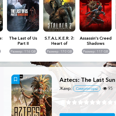
e:
The Last of Us
S.T.A.L.K.E.R. 2:
Assassin's Creed
Part II
Heart of
Shadows
Remastered
Chernobyl -
Размер: 116 GB
Размер: 170 GB
Размер: 117 GB
Ultimate Edition
Aztecs: The Last Sun
Жанр:
95
Симуляторы