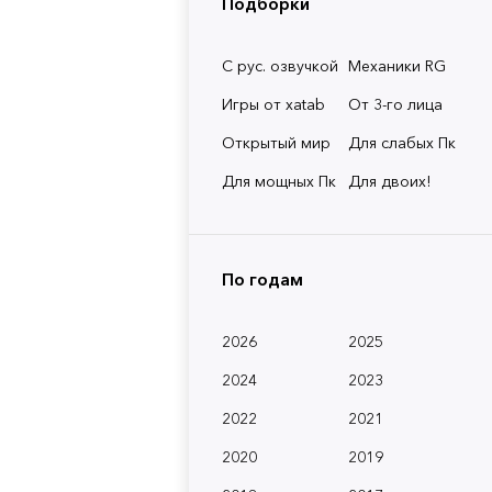
Подборки
С рус. озвучкой
Механики RG
Игры от xatab
От 3-го лица
Открытый мир
Для слабых Пк
Для мощных Пк
Для двоих!
По годам
2026
2025
2024
2023
2022
2021
2020
2019