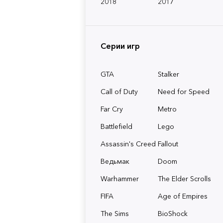
2018
2017
Серии игр
GTA
Stalker
Call of Duty
Need for Speed
Far Cry
Metro
Battlefield
Lego
Assassin's Creed
Fallout
Ведьмак
Doom
Warhammer
The Elder Scrolls
FIFA
Age of Empires
The Sims
BioShock