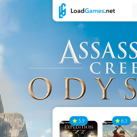
7
5.9
6.3