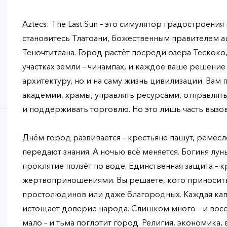
Aztecs: The Last Sun – это симулятор градостроения
становитесь Тлатоани, божественным правителем ац
Теночтитлана. Город растёт посреди озера Тескоко
участках земли – чинампах, и каждое ваше решение 
архитектуру, но и на саму жизнь цивилизации. Вам
академии, храмы, управлять ресурсами, отправлят
и поддерживать торговлю. Но это лишь часть вызов
Днём город развивается – крестьяне пашут, ремесл
передают знания. А ночью всё меняется. Богиня лун
проклятие ползёт по воде. Единственная защита – к
жертвоприношениями. Вы решаете, кого приносить
простолюдинов или даже благородных. Каждая капл
истощает доверие народа. Слишком много – и вос
мало – и тьма поглотит город. Религия, экономика, 