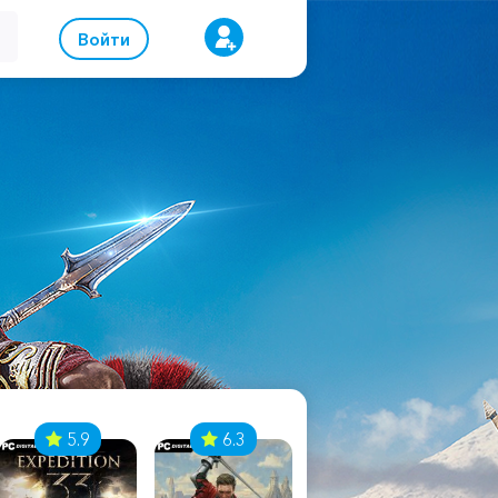
Войти
5.9
6.3
8.1