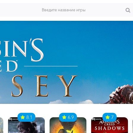
8.1
6.9
7