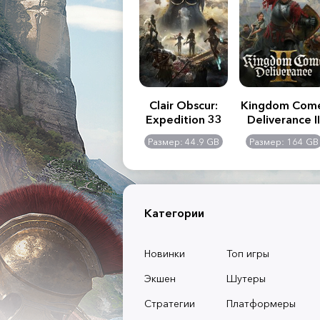
.R. 2:
Assassin's Creed
Clair Obscur:
Kingdom Com
of
Shadows
Expedition 33
Deliverance II
l -
0 GB
Размер: 117 GB
Размер: 44.9 GB
Размер: 164 GB
dition
Категории
Новинки
Топ игры
Экшен
Шутеры
Стратегии
Платформеры