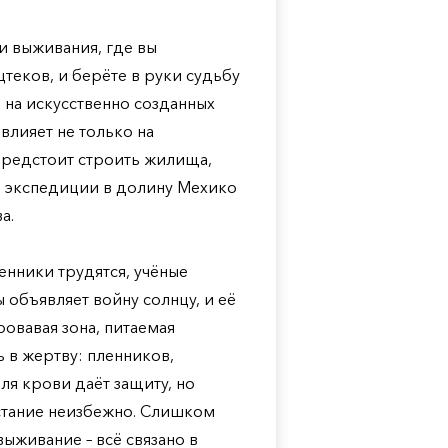
 и выживания, где вы
теков, и берёте в руки судьбу
, на искусственно созданных
влияет не только на
 предстоит строить жилища,
ь экспедиции в долину Мехико
а.
енники трудятся, учёные
ы объявляет войну солнцу, и её
ровавая зона, питаемая
 в жертву: пленников,
я крови даёт защиту, но
стание неизбежно. Слишком
выживание – всё связано в