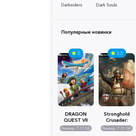
Darksiders
Dark Souls
Популярные новинки
0
3.5
DRAGON
Stronghold
QUEST VII
Crusader:
Reimagined
Definitive
Размер: 7.77 GB
Размер: 7.31 GB
Edition