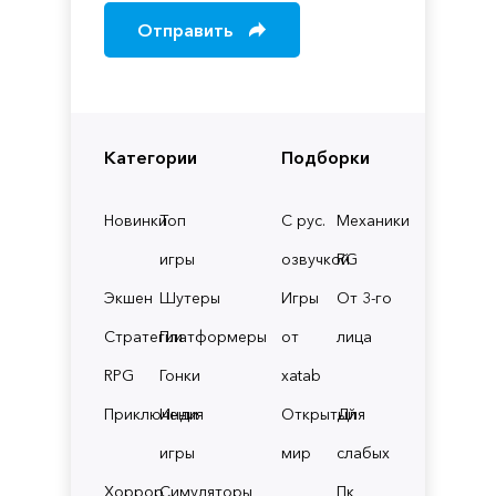
Отправить
Категории
Подборки
Новинки
Топ
С рус.
Механики
игры
озвучкой
RG
Экшен
Шутеры
Игры
От 3-го
Стратегии
Платформеры
от
лица
RPG
Гонки
xatab
Приключения
Инди
Открытый
Для
игры
мир
слабых
Хоррор
Симуляторы
Пк