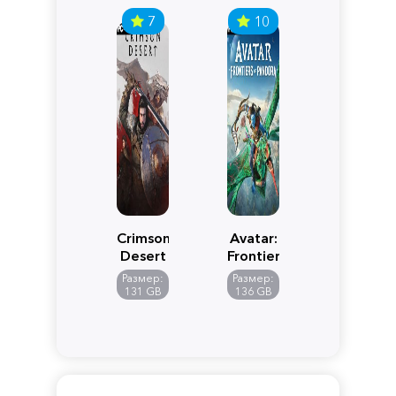
7
10
Crimson
Avatar:
Desert
Frontiers
of
Размер:
Размер:
Pandora
131 GB
136 GB