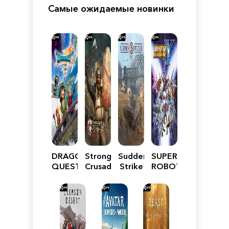
Самые ожидаемые новинки
DRAGON
Stronghold
Sudden
SUPER
QUEST
Crusader:
Strike
ROBOT
VII
Definitive
5
WARS
Reimagined
Edition
Y