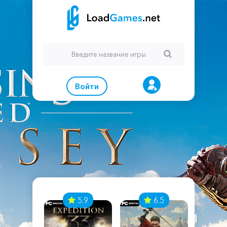
Войти
7
5.9
6.5