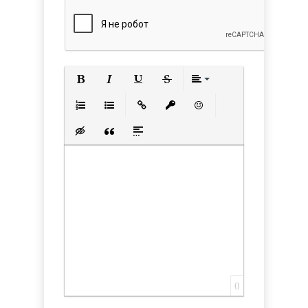
Полужирный
Курсив
Подчеркнутый
Зачеркнутый
Выравнивани
Нумерованный список
Маркированный список
Вставить ссылку
Вставить защищенную с
Вставить смайлик
Вставка скрытого текста
Вставка цитаты
Вставка спойлера
0