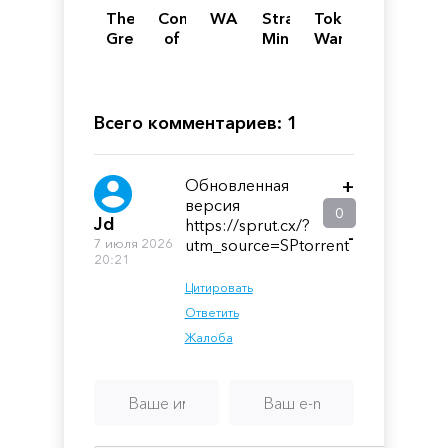
The
Company
WARNO
Strategic
Tokyo
Great
of
Mind:
Warfare
War:
Heroes
Fight
Turbo
Western
3
for
Front
Freedom
Всего комментариев: 1
Обновленная
+
версия
0
Jd
https://sprut.cx/?
-
7 июля 2026
utm_source=SPtorrent
20:21
Цитировать
Ответить
Жалоба