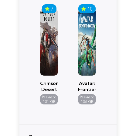
7
10
Crimson
Avatar:
Desert
Frontiers
of
Размер:
Размер:
Pandora
131 GB
136 GB