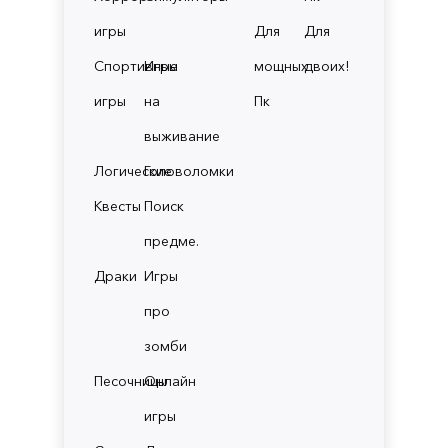
игры
Для
Для
Спортивные
Игры
мощных
двоих!
игры
на
Пк
выживание
Логические
Головоломки
Квесты
Поиск
предме.
Драки
Игры
про
зомби
Песочницы
Онлайн
игры