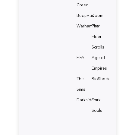
Creed
Ведьмак
Doom
Warhammer
The
Elder
Scrolls
FIFA
Age of
Empires
The
BioShock
Sims
Darksiders
Dark
Souls