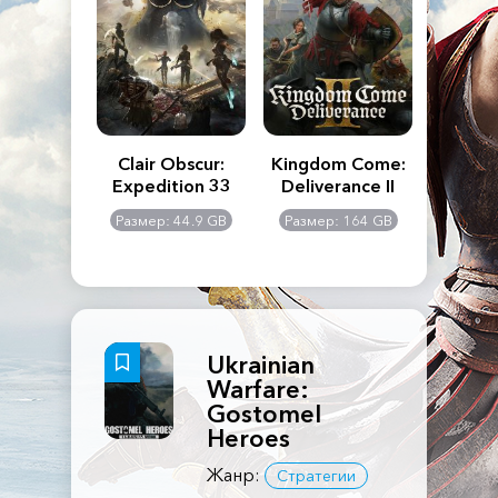
n's Creed
Clair Obscur:
Kingdom Come:
The La
dows
Expedition 33
Deliverance II
Pa
Rema
: 117 GB
Размер: 44.9 GB
Размер: 164 GB
Размер
Ukrainian
Warfare:
Gostomel
Heroes
Жанр:
Стратегии