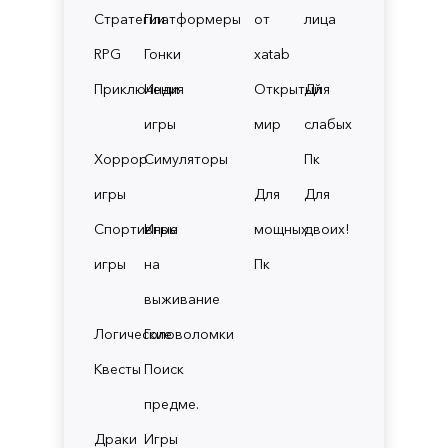
Стратегии
Платформеры
от
лица
RPG
Гонки
xatab
Приключения
Инди
Открытый
Для
игры
мир
слабых
Хоррор
Симуляторы
Пк
игры
Для
Для
Спортивные
Игры
мощных
двоих!
игры
на
Пк
выживание
Логические
Головоломки
Квесты
Поиск
предме.
Драки
Игры