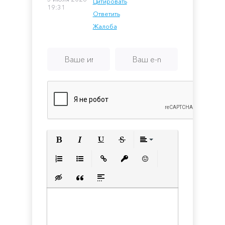
Цитировать
19:31
Ответить
Жалоба
Полужирный
Курсив
Подчеркнутый
Зачеркнутый
Выравнивани
Нумерованный список
Маркированный список
Вставить ссылку
Вставить защищенную с
Вставить смайлик
Вставка скрытого текста
Вставка цитаты
Вставка спойлера