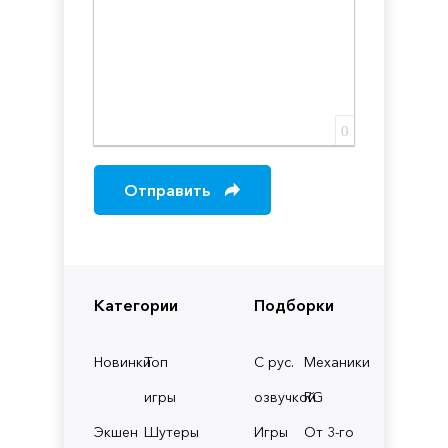
0
Отправить
Категории
Подборки
Новинки
Топ
С рус.
Механики
игры
озвучкой
RG
Экшен
Шутеры
Игры
От 3-го