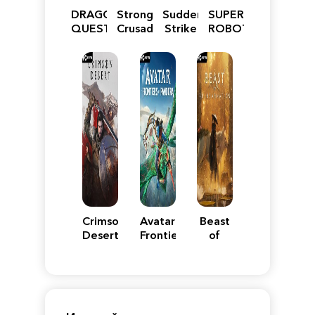
DRAGON
Stronghold
Sudden
SUPER
QUEST
Crusader:
Strike
ROBOT
VII
Definitive
5
WARS
Reimagined
Edition
Y
Crimson
Avatar:
Beast
Desert
Frontiers
of
of
Reincarnation
Pandora