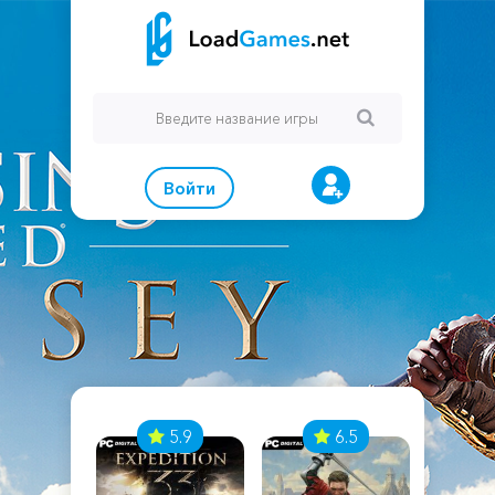
Войти
7
5.9
6.5