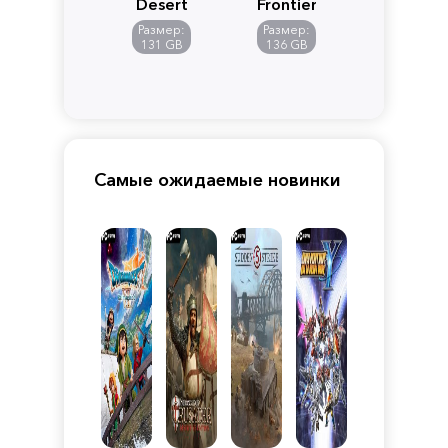
Desert
Frontiers
of
Размер:
Размер:
Pandora
131 GB
136 GB
Самые ожидаемые новинки