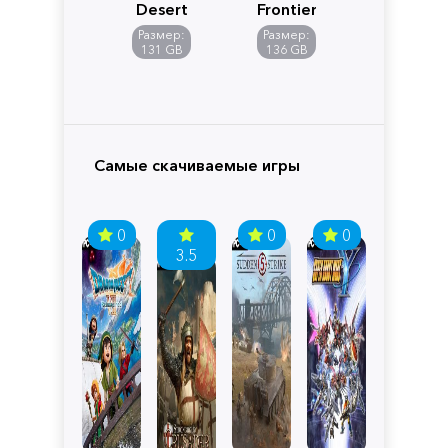
Desert
Frontiers
of
Размер:
Размер:
Pandora
131 GB
136 GB
Самые скачиваемые игры
0
0
0
3.5